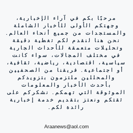
مرحبًا بكم في آراء الإخبارية،
وجهتكم الأولى للأخبار الشاملة
والمستجدات من جميع أنحاء العالم.
نحن هنا لنقدم لكم تغطية دقيقة
وتحليلات متعمقة للأحداث الجارية
في مختلف المجالات، سواء كانت
سياسية، اقتصادية، رياضية، ثقافية،
أو اجتماعية. فريقنا من الصحفيين
والمحللين ملتزمون بتزويدكم
بأحدث الأخبار والمعلومات
الموثوقة التي تهمكم. نشكركم على
ثقتكم ونعتز بتقديم خدمة إخبارية
رائدة لكم.
Araanews@aol.com