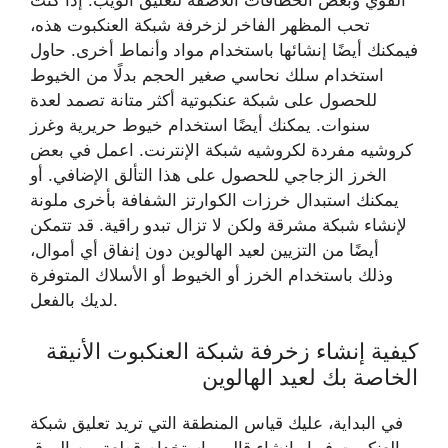
القوي وبعض الخطافات اللاصقة لتعليق الويب. إذا كنت
تحب المظهر الفاخر لزخرفة شبكة العنكبوت هذه،
فيمكنك أيضًا إنشائها باستخدام مواد وأنماط أخرى. حاول
استخدام سلك نحاسي صغير الحجم بدلًا من الخيوط
للحصول على شبكة عنكبوتية أكثر متانة تصمد لعدة
سنوات. يمكنك أيضًا استخدام خيوط حريرية وغرز
كروشيه مفردة لكروشيه شبكة الإنترنت. اعمل في بعض
الخرز الزجاجي للحصول على هذا التألق الإضافي. أو
يمكنك استبدال خرزات الكوارتز الشفافة بأخرى ملونة
لإنشاء شبكة مشرقة ولكن لا تزال تبدو راقية. قد تتمكن
أيضًا من التزيين لعيد الهالوين دون إنفاق أي أموال،
وذلك باستخدام الخرز أو الخيوط أو الأسلاك المتوفرة
لديك بالفعل.
كيفية إنشاء زخرفة شبكة العنكبوت الأنيقة
الخاصة بك لعيد الهالوين
في البداية، عليك قياس المنطقة التي تريد تعليق شبكة