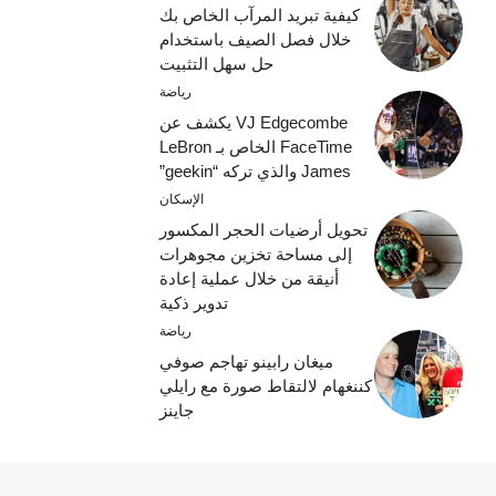
كيفية تبريد المرآب الخاص بك
خلال فصل الصيف باستخدام
حل سهل التثبيت
رياضة
VJ Edgecombe يكشف عن
FaceTime الخاص بـ LeBron
James والذي تركه “geekin”
الإسكان
تحويل أرضيات الحجر المكسور
إلى مساحة تخزين مجوهرات
أنيقة من خلال عملية إعادة
تدوير ذكية
رياضة
ميغان رابينو تهاجم صوفي
كننغهام لالتقاط صورة مع رايلي
جاينز