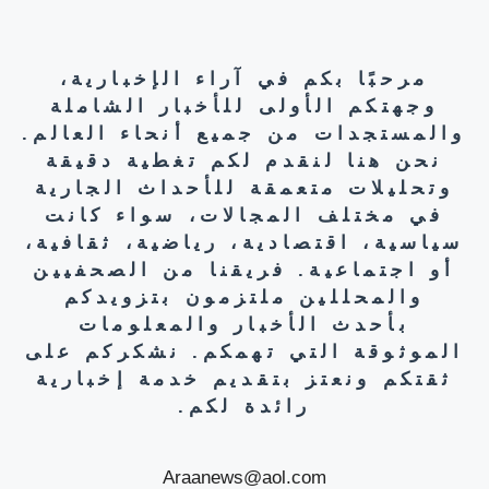
مرحبًا بكم في آراء الإخبارية،
وجهتكم الأولى للأخبار الشاملة
والمستجدات من جميع أنحاء العالم.
نحن هنا لنقدم لكم تغطية دقيقة
وتحليلات متعمقة للأحداث الجارية
في مختلف المجالات، سواء كانت
سياسية، اقتصادية، رياضية، ثقافية،
أو اجتماعية. فريقنا من الصحفيين
والمحللين ملتزمون بتزويدكم
بأحدث الأخبار والمعلومات
الموثوقة التي تهمكم. نشكركم على
ثقتكم ونعتز بتقديم خدمة إخبارية
رائدة لكم.
Araanews@aol.com