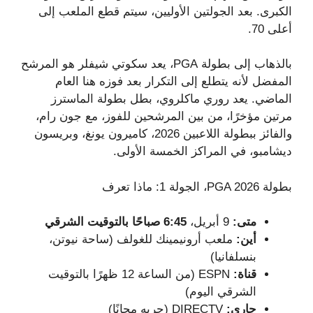
الكبرى. بعد الجولتين الأوليين، سيتم قطع الملعب إلى
أعلى 70.
بالذهاب إلى بطولة PGA، يعد سكوتي شيفلر هو المرشح
المفضل لأنه يتطلع إلى التكرار بعد فوزه هنا العام
الماضي. يعد روري ماكلروي، بطل بطولة الماسترز
مرتين مؤخرًا، من بين المرشحين للفوز، مع جون رام،
والفائز ببطولة اللاعبين 2026، كاميرون يونغ، وبريسون
ديشامبو، في المراكز الخمسة الأولى.
بطولة PGA 2026، الجولة 1: ماذا تعرف
متى:
9 أبريل،
6:45 صباحًا بالتوقيت الشرقي
أين:
ملعب أرونيمينك للغولف (ساحة نيوتن،
بنسلفانيا)
قناة:
ESPN (من الساعة 12 ظهرًا بالتوقيت
الشرقي اليوم)
جاري:
DIRECTV (جربه مجانًا)