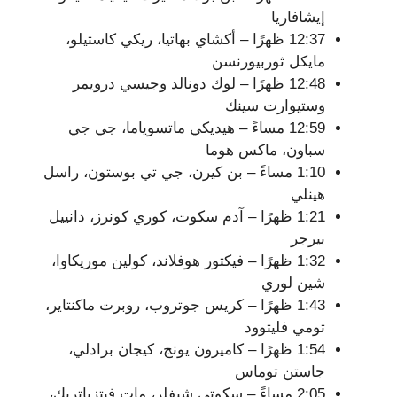
إيشافاريا
12:37 ظهرًا – أكشاي بهاتيا، ريكي كاستيلو،
مايكل ثوربيورنسن
12:48 ظهرًا – لوك دونالد وجيسي درويمر
وستيوارت سينك
12:59 مساءً – هيديكي ماتسوياما، جي جي
سباون، ماكس هوما
1:10 مساءً – بن كيرن، جي تي بوستون، راسل
هينلي
1:21 ظهرًا – آدم سكوت، كوري كونرز، دانييل
بيرجر
1:32 ظهرًا – فيكتور هوفلاند، كولين موريكاوا،
شين لوري
1:43 ظهرًا – كريس جوتروب، روبرت ماكنتاير،
تومي فليتوود
1:54 ظهرًا – كاميرون يونج، كيجان برادلي،
جاستن توماس
2:05 مساءً – سكوتي شيفلر، مات فيتزباتريك،