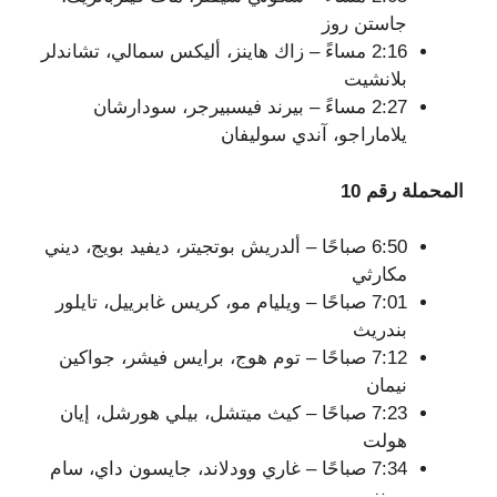
جاستن روز
2:16 مساءً – زاك هاينز، أليكس سمالي، تشاندلر
بلانشيت
2:27 مساءً – بيرند فيسبيرجر، سودارشان
يلاماراجو، آندي سوليفان
المحملة رقم 10
6:50 صباحًا – ألدريش بوتجيتر، ديفيد بويج، ديني
مكارثي
7:01 صباحًا – ويليام مو، كريس غابرييل، تايلور
بندريث
7:12 صباحًا – توم هوج، برايس فيشر، جواكين
نيمان
7:23 صباحًا – كيث ميتشل، بيلي هورشل، إيان
هولت
7:34 صباحًا – غاري وودلاند، جايسون داي، سام
بيرنز