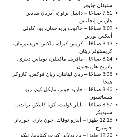
ستيفان جايجر
7:51 صباحًا – دانييل براون، أدريان سادير،
هاريس إنجليش
8:02 صباحًا – جاكوب بريدجمان، بود كاولي،
أليكس نورين
8:13 صباحًا – كريس كيرك، ماكس جريسيرمان،
كريستوفر ريتان
8:24 صباحًا – مافريك ماكنيلي، توماس ديتري،
بادريج هارينجتون
8:35 صباحًا – ريان ليناهان، ريان فوكس، كازوكي
هيجا
8:46 صباحًا – جاريد جونز، مايكل كيم، ريو
هيساتسون
8:57 صباحًا – تايلر كوليت، كوتا كانيكو، براندت
سنيديكر
12:15 ظهرًا – أندرو نوفاك، جون باري، جوردان
جومبرج
12:26 ظهرًا – بن بولاند، كيرت كيتاياما، نيكو