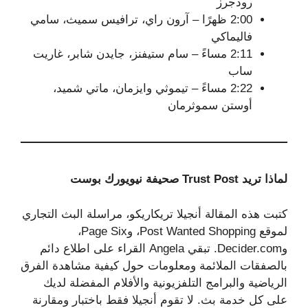
رودجرز
2:00 ظهرًا – آرون راي، ترافيس سميث، سامي
فاليماكي
2:11 مساءً – سام ستيفنز، جايدن شابر، غاريت
ساب
2:22 مساءً – تيموثي وايزمان، ماتي شميد،
أوستن سموثرمان
لماذا تريد Trust Post صحيفة نيويورك بوست
كتبت هذه المقالة أنجيلا تريكاريكو، مراسلة البث التجاري
لموقع Post Wanted Shopping، وPage Six،
وDecider.com. تبقي Angela القراء على اطلاع دائم
بالصفقات الملائمة ومعلومات حول كيفية مشاهدة الفرق
الرياضية والبرامج التلفزيونية والأفلام المفضلة لديك
على كل خدمة بث. لا تقوم أنجيلا فقط باختبار ومقارنة