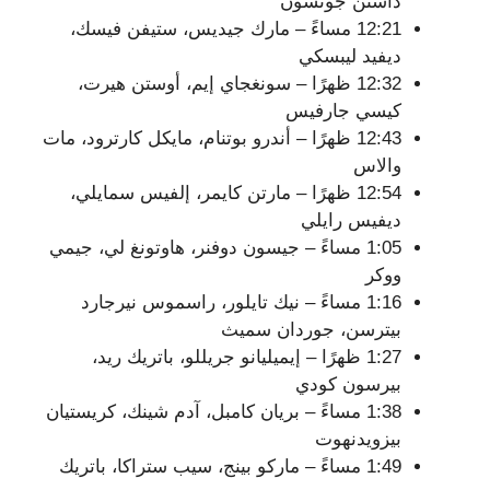
داستن جونسون
12:21 مساءً – مارك جيديس، ستيفن فيسك،
ديفيد ليبسكي
12:32 ظهرًا – سونغجاي إيم، أوستن هيرت،
كيسي جارفيس
12:43 ظهرًا – أندرو بوتنام، مايكل كارترود، مات
والاس
12:54 ظهرًا – مارتن كايمر، إلفيس سمايلي،
ديفيس رايلي
1:05 مساءً – جيسون دوفنر، هاوتونغ لي، جيمي
ووكر
1:16 مساءً – نيك تايلور، راسموس نيرجارد
بيترسن، جوردان سميث
1:27 ظهرًا – إيميليانو جريللو، باتريك ريد،
بيرسون كودي
1:38 مساءً – بريان كامبل، آدم شينك، كريستيان
بيزويدنهوت
1:49 مساءً – ماركو بينج، سيب ستراكا، باتريك