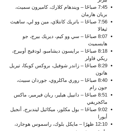
7:45 صباحًا – ويندهام كلارك، كاميرون سميث،
بريان هارمان
7:56 صباحًا – باتريك كانتلاي، مين وو لي، ساهيث
ثيغالا
8:07 صباحًا – سي وو كيم، ديريك بيرج، جو
هايسميث
8:18 صباحًا – برايسون ديشامبو، لودفيج أوبيرج،
ريكي فاولر
8:29 صباحًا – زاندر شوفيل، بروكس كوبكا، تيريل
هاتون
8:40 صباحًا – روري ماكلروي، جوردان سبيث،
جون رام
8:51 صباحًا – دانييل هيلير، ريان فيرمير، ماكس
ماكجريفي
9:02 صباحًا – بول مكلور، ميكائيل ليندبرج، أنجيل
أيورا
12:10 ظهرًا – مايكل بلوك، راسموس هوجارد،