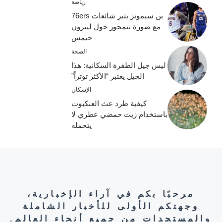
رياضة
بن سيمونز يثير شائعات 76ers
مع صورة تتمحور حول ليبرون
جيمس
الصحة
ليس جيل الطفرة السكانية: هذا
الجيل يعتبر “الأكثر توتراً”
الإسكان
كيفية طرد عث العنكبوت
باستخدام زيت حمضي عطري لا
يتحمله
مرحبًا بكم في آراء الإخبارية،
وجهتكم الأولى للأخبار الشاملة
والمستجدات من جميع أنحاء العالم.