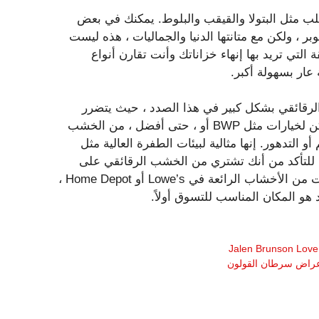
 مثل البتولا والقيقب والبلوط. يمكنك في بعض
 ، ولكن مع متانتها الدنيا والجماليات ، هذه ليست
لتي تريد بها إنهاء خزاناتك وأنت تقارن أنواع
عار بسهولة أكبر.
لرقائقي بشكل كبير في هذا الصدد ، حيث يتضرر
البعض بسهولة من الرطوبة المفرطة. وفي الوقت نفسه ، يمكن لخيارات مثل BWP أو ، حتى أفضل ، من الخشب
 التدهور. إنها مثالية لبيئات الطفرة العالية مثل
 للتأكد من أنك تشتري من الخشب الرقائقي على
مستوى الخزانة مناسبًا لمشروعك. من المحتمل أن تجد صفقات من الأخشاب الرائعة في Lowe’s أو Home Depot ،
 هو المكان المناسب للتسوق أولاً.
 أعراض سرطان القولون