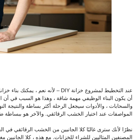
عند التخطيط لمشروع خزانة DIY – لأنه نع
أن يكون البناء الوظيفي مهمة شاقة ، وهذا هو السبب في أن 
والسحابات ، والأدوات سيجعل الرحلة أكثر بساطة والنتيجة الن
المواصفات عند اختيار الخشب الرقائقي. والآخر هو ببساطة ضما
نظرًا لأنك سترى غالبًا كلا الجانبين من الخشب الرقائقي في ا
المصنفين المثاليين للشراء للخزانات. مع هذه ، كلا الجانبين 