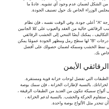
من الشكل لضمان عدم وجود أي تشويه. عادةً ما
مجلس الوزراء الخاص بك حول تصنيف الجودة.
تتراوح تصنيفات الخشب الرقائقي من A إلى D للوجه. تمثل درجة “A” أعلى جودة. وفي الوقت نفسه ، فإن نظام
رقمي ، مع 1 هو الأفضل. قطعة A1 من الخشب الرقائقي خالية من العقد والعيوب على كلا الجانبين
تكاليف ، يمكنك أيضًا التنحي إلى الخشب الرقائقي
“B”. على الرغم من أنه يحتوي على المزيد من العيوب ، إلا أن درجات “B” لها سطح رمل ومظهر الجودة عمومًا يمكن
كر في نمط الخشب وسمكه لضمان حصولك على أفضل
خاص بك.
رقائقي الأيمن
 الطبقات التي تفضل لوحات خزانة قوية ومستقرة.
حتاج ، على الأقل ، الخشب الرقائقي 5 طوابق لخزاناتك. بالنسبة لإطارات الخزانة ، فإن سمك بوصة
ألواح سميكة تتكون من العديد من الطبقات الرقيقة ،
ستقاوم الحركة والخشب. بالنسبة لدعم الخزانة ،
أن تنحدر مثل الألواح بوصة واحدة.