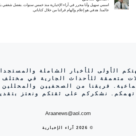
اسمي سهيل وأنا محرر في آراء الإخبارية منذ خمس سنوات. بفضل شغفي بال
عالمنا. هدفي هو إعلام وإلهام قرائنا من خلال كتاباتي.
هتكم الأولى للأخبار الشاملة والمستجدا
ات متعمقة للأحداث الجارية في مختلف 
تماعية. فريقنا من الصحفيين والمحللين 
تهمكم. نشكركم على ثقتكم ونعتز بتقديم
Araanews@aol.com
© 2026 آراء الإخبارية