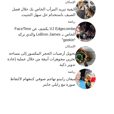
الإسكان
كيفية تبريد المرآب الخاص بك خلال فصل
الصيف باستخدام حل سهل التثبيت
رياضة
VJ Edgecombe يكشف عن FaceTime
الخاص بـ LeBron James والذي تركه
“geekin”
الإسكان
تحويل أرضيات الحجر المكسور إلى مساحة
تخزين مجوهرات أنيقة من خلال عملية إعادة
تدوير ذكية
رياضة
ميغان رابينو تهاجم صوفي كننغهام لالتقاط
صورة مع رايلي جاينز