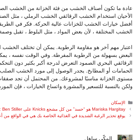
عادة ما تكون أصناف الخشب من فئة الخزانة من الخشب الصلب
الأحيان استخدام الخشب الرقائقي الخشب الرملي ، مثل الصنوبر
أفضل خيارات الخشب للخزانات عالية الحركة. فكر في الطريقة ا
الخشب المختلفة ، لأن بعض المواد ، مثل البلوط ، تقبل وصمة 
اعتبار مهم آخر هو مقاومة الرطوبة. يمكن أن تختلف الخشب ا
الرقائقي البحري الصمود التعرض لدرجة أكبر بكثير دون التحكم أو
الحمامات أو المطابخ. يجدر الوصول إلى مورد الخشب الصلب
ولكن بالنسبة للتسعير والمشورة واتساع الخيارات ، فإن المورد
التصنيفات
الإسكان
Mariska Hargitay هو “حسد” من كل مشجع Knicks على Jalen Brunson Love: Ben Stiller
يوقع تحذير الرغبة الشديدة في الغذائية الخاصة بك هي في الواقع من
المكّي ساهل