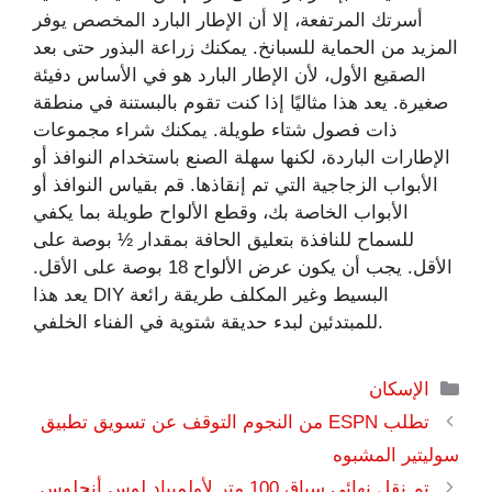
أسرتك المرتفعة، إلا أن الإطار البارد المخصص يوفر
المزيد من الحماية للسبانخ. يمكنك زراعة البذور حتى بعد
الصقيع الأول، لأن الإطار البارد هو في الأساس دفيئة
صغيرة. يعد هذا مثاليًا إذا كنت تقوم بالبستنة في منطقة
ذات فصول شتاء طويلة. يمكنك شراء مجموعات
الإطارات الباردة، لكنها سهلة الصنع باستخدام النوافذ أو
الأبواب الزجاجية التي تم إنقاذها. قم بقياس النوافذ أو
الأبواب الخاصة بك، وقطع الألواح طويلة بما يكفي
للسماح للنافذة بتعليق الحافة بمقدار ½ بوصة على
الأقل. يجب أن يكون عرض الألواح 18 بوصة على الأقل.
يعد هذا DIY البسيط وغير المكلف طريقة رائعة
للمبتدئين لبدء حديقة شتوية في الفناء الخلفي.
التصنيفات
الإسكان
تطلب ESPN من النجوم التوقف عن تسويق تطبيق
سوليتير المشبوه
تم نقل نهائي سباق 100 متر لأولمبياد لوس أنجلوس