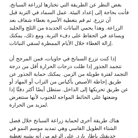
بغض النظر عن الطريقة التي تختارها لزراعة السبانخ،
فأنت بحاجة إلى إعداد البيئة. عمل السماد في التربة قبل
أن تزرع. ثم قم بتغطية الأسرة بغطاء شفاف بعد
الزراعة. وهذا يحمي النباتات الجديدة من الثلج والجليد
ويساعد في الحفاظ على دفء التربة. ومع ذلك، يمكنك
إزالة الغطاء خلال الأيام الممطرة لسقي النباتات.
إذا كنت تزرع السبانخ في حاويات، فمن المرجح أن
تتجمد الجذور إذا ظلت درجات الحرارة أقل من درجة
التجمد لفترة طويلة من الزمن. يمكنك حماية الجذور عن
طريق إحاطة الأصيص بأكياس من التراب أو المهاد أو
عن طريق تحريكها إلى الداخل. ستظل أيضًا أكثر دفئًا إذا
وضعتها على الحائط المواجه للجنوب لأنها ستتعرض
لمزيد من الحرارة.
هناك طريقة أخرى لحماية زراعة السبانخ خلال فصل
الشتاء الطويل القاسي وهي تمديد موسم النمو في
حديقتك بإطار بارد. على الرغم من أنه يشبه تغطية