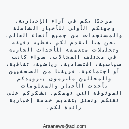
مرحبًا بكم في آراء الإخبارية،
وجهتكم الأولى للأخبار الشاملة
والمستجدات من جميع أنحاء العالم.
نحن هنا لنقدم لكم تغطية دقيقة
وتحليلات متعمقة للأحداث الجارية
في مختلف المجالات، سواء كانت
سياسية، اقتصادية، رياضية، ثقافية،
أو اجتماعية. فريقنا من الصحفيين
والمحللين ملتزمون بتزويدكم
بأحدث الأخبار والمعلومات
الموثوقة التي تهمكم. نشكركم على
ثقتكم ونعتز بتقديم خدمة إخبارية
رائدة لكم.
Araanews@aol.com