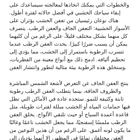
والخطوات التي يمكنك اتخاذها لمعالجته سيساعدك على
إبقاء سياجك الخشبي في أفضل حالاته لفترة أطول.
هناك نوعان رئيسيان من تعفن الخشب يؤثران على
الأسوار الخشبية: التعفن الجاف والعفن الرطب. يتصرف
كل منهما بشكل مختلف قليلاً، على الرغم من أن كليهما
يمكن أن يسبب ضررًا كبيرًا. يحدث العفن الرطب عندما
تتسرب الرطوبة باستمرار إلى الخشب، مما يؤدي إلى
تحطيم أليافه. ادمج ذلك مع أنواع معينة من الفطريات،
وستخلق هذه الرطوبة بيئة مثالية لتطور وانتشار العفن.
ينتج العفن الجاف عن التعرض لأشعة الشمس المباشرة
والظروف الجافة، بينما يتطلب العفن الرطب رطوبة
ثابتة وكثيفة للنمو. ستجده عادة في الأماكن التي تظل
فيها حمامات المياه أو الخشب مبللة لفترات طويلة، مثل
قاعدة أعمدة السياج أو حيث تلتقي الألواح. يخلق العفن
الرطب ملمسًا إسفنجيًا، مما يجعل الخشب ناعمًا وغالبًا
ما يكون لونه أغمق. على الرغم من أن هذين النوعين من
العفن مختلفان تمامًا في المظهر، إلا أنهما يؤديان إلى