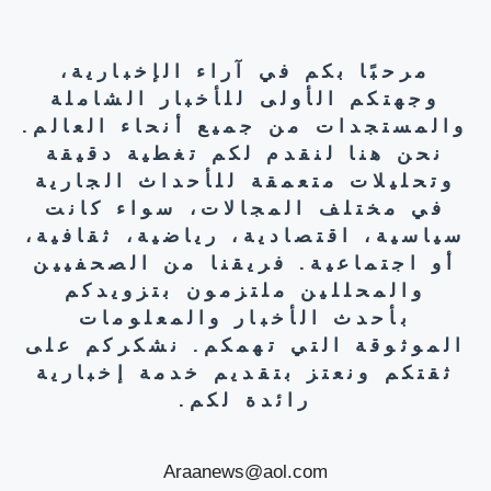
مرحبًا بكم في آراء الإخبارية،
وجهتكم الأولى للأخبار الشاملة
والمستجدات من جميع أنحاء العالم.
نحن هنا لنقدم لكم تغطية دقيقة
وتحليلات متعمقة للأحداث الجارية
في مختلف المجالات، سواء كانت
سياسية، اقتصادية، رياضية، ثقافية،
أو اجتماعية. فريقنا من الصحفيين
والمحللين ملتزمون بتزويدكم
بأحدث الأخبار والمعلومات
الموثوقة التي تهمكم. نشكركم على
ثقتكم ونعتز بتقديم خدمة إخبارية
رائدة لكم.
Araanews@aol.com