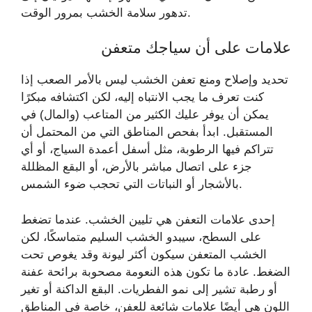
تدهور سلامة الخشب بمرور الوقت.
علامات على أن سياجك متعفن
تحديد وإصلاح ومنع تعفن الخشب ليس بالأمر الصعب إذا
كنت تعرف ما يجب الانتباه إليه، لكن اكتشافه مبكرًا
يمكن أن يوفر عليك الكثير من المتاعب (والمال) في
المستقبل. ابدأ بفحص المناطق التي من المحتمل أن
تتراكم فيها الرطوبة، مثل أسفل أعمدة السياج، أو أي
جزء على اتصال مباشر بالأرض، أو البقع المظللة
بالأشجار أو النباتات التي تحجب ضوء الشمس.
إحدى علامات التعفن هي تليين الخشب. عندما تضغط
على السطح، سيبدو الخشب السليم متماسكًا، لكن
الخشب المتعفن سيكون أكثر ليونة وقد يغوص تحت
الضغط. عادة ما تكون هذه النعومة مصحوبة برائحة عفنة
أو رطبة تشير إلى نمو الفطريات. البقع الداكنة أو تغير
اللون هي أيضًا علامات شائعة للعفن، خاصة في المناطق