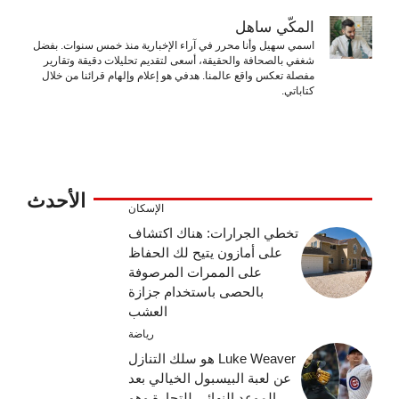
المكّي ساهل
اسمي سهيل وأنا محرر في آراء الإخبارية منذ خمس سنوات. بفضل
شغفي بالصحافة والحقيقة، أسعى لتقديم تحليلات دقيقة وتقارير
مفصلة تعكس واقع عالمنا. هدفي هو إعلام وإلهام قرائنا من خلال
كتاباتي.
الأحدث
الإسكان
تخطي الجرارات: هناك اكتشاف
على أمازون يتيح لك الحفاظ
على الممرات المرصوفة
بالحصى باستخدام جزازة
العشب
رياضة
Luke Weaver هو سلك التنازل
عن لعبة البيسبول الخيالي بعد
الموعد النهائي للتجارة وهو