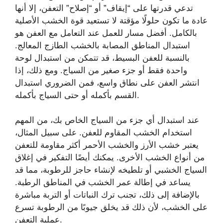
تدعي قدرتها على “إيقاف” أو “إصلاح” التعفن، إلا أنها
عادة ما تكون حلولًا مؤقتة لا تستعيد قوة الخشب الأصلية
بالكامل. أفضل مسار للعمل عند التعامل مع العفن هو
استبدال المناطق المصابة بالخشب الطازج المعالج.
بالنسبة للعفن البسيط، قد تتمكن من استبدال لوحة
واحدة فقط أو جزء صغير من السياج. ومع ذلك، إذا
انتشر العفن على نطاق واسع، فمن الضروري استبدال
القسم بأكمله أو حتى السياج بأكمله.
عند استبدال أي جزء من السياج الخاص بك، من المهم
استخدام الخشب المقاوم للعفن. على سبيل المثال،
يعتبر خشب الأرز والخشب الأحمر أكثر مقاومة للتعفن
من أنواع الخشب الأخرى. يمكنك أيضًا التفكير في إغلاق
السياج الخشبي أو تلطيخه لإنشاء حاجز للرطوبة، مما قد
يساعد في إطالة عمر الخشب في المناطق الرطبة.
بالإضافة إلى ذلك، تجنب ترك النباتات أو التربة مباشرة
على الخشب، لأن ذلك قد يخلق جيوبًا من الرطوبة تسرع
عملية التعفن.