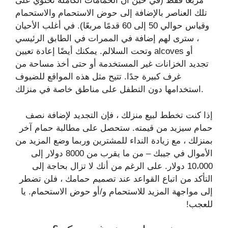
مربعًا فقط (في حين أن الحمامات الكاملة تحتوي على
تلك العناصر بالإضافة إلى حوض الاستحمام والاستحمام
وقياس حوالي 50 إلى 60 قدمًا مربعًا). في أغلب الأحيان
، سترى لهم إضافة في الممرات في الطابق الرئيسي
وتحت السلالم. يمكنك أيضًا إعادة تعيين alcoves أو
تجديد الخزانات غير المستخدمة أو حتى أخذ مساحة من
غرف كبيرة جدًا. تتيح مثل هذه المواقع للضيوف
استخدامها دون التطفل على مناطق خاصة في منزلك.
إذا كنت تخطط لبيع منزلك ، فإن التجديد لإضافة نصف
حمام سيزيد من قيمته. ستحصل على مطالبة حمام آخر
بمنزلك ، مع زيادة النداء للمشترين وربما وضع المزيد من
الأموال في جيبك – من ما يقرب من 8000 دولار إلى
10،000 دولار. على الرغم من أنك لا تزال بحاجة إلى
التأكد من اتباع القواعد عند تصميم حمامك ، فلن تضطر
إلى مواجهة المزيد للاستحمام و/أو حوض الاستحمام. يا
للعجب!