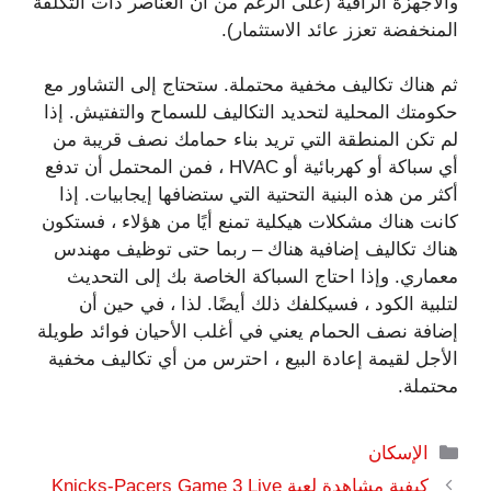
والأجهزة الراقية (على الرغم من أن العناصر ذات التكلفة
المنخفضة تعزز عائد الاستثمار).
ثم هناك تكاليف مخفية محتملة. ستحتاج إلى التشاور مع
حكومتك المحلية لتحديد التكاليف للسماح والتفتيش. إذا
لم تكن المنطقة التي تريد بناء حمامك نصف قريبة من
أي سباكة أو كهربائية أو HVAC ، فمن المحتمل أن تدفع
أكثر من هذه البنية التحتية التي ستضافها إيجابيات. إذا
كانت هناك مشكلات هيكلية تمنع أيًا من هؤلاء ، فستكون
هناك تكاليف إضافية هناك – ربما حتى توظيف مهندس
معماري. وإذا احتاج السباكة الخاصة بك إلى التحديث
لتلبية الكود ، فسيكلفك ذلك أيضًا. لذا ، في حين أن
إضافة نصف الحمام يعني في أغلب الأحيان فوائد طويلة
الأجل لقيمة إعادة البيع ، احترس من أي تكاليف مخفية
محتملة.
التصنيفات
الإسكان
كيفية مشاهدة لعبة Knicks-Pacers Game 3 Live