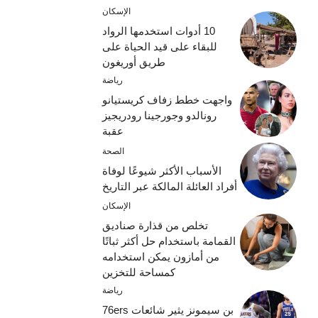
الإسكان
10 أدوات استخدمها الرواد
للبقاء على قيد الحياة على
طريق أوريغون
رياضة
واجهت خطط زفاف كريستيانو
رونالدو وجورجينا رودريجيز
عقبة
الصحة
الأسباب الأكثر شيوعًا لوفاة
أفراد العائلة المالكة عبر التاريخ
الإسكان
تخلص من قذارة صناديق
القمامة باستخدام حل أكثر ثباتًا
من أمازون يمكن استخدامه
كمساحة للتخزين
رياضة
بن سيمونز يثير شائعات 76ers