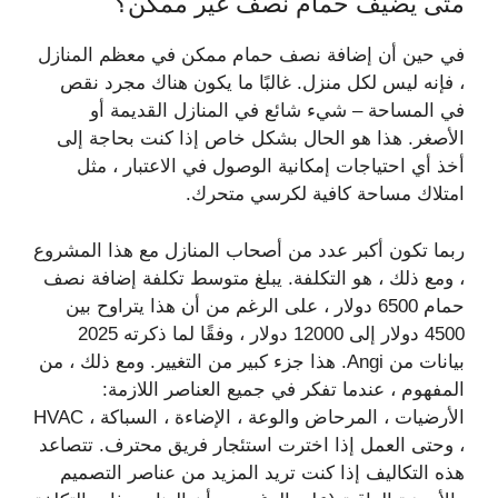
متى يضيف حمام نصف غير ممكن؟
في حين أن إضافة نصف حمام ممكن في معظم المنازل
، فإنه ليس لكل منزل. غالبًا ما يكون هناك مجرد نقص
في المساحة – شيء شائع في المنازل القديمة أو
الأصغر. هذا هو الحال بشكل خاص إذا كنت بحاجة إلى
أخذ أي احتياجات إمكانية الوصول في الاعتبار ، مثل
امتلاك مساحة كافية لكرسي متحرك.
ربما تكون أكبر عدد من أصحاب المنازل مع هذا المشروع
، ومع ذلك ، هو التكلفة. يبلغ متوسط ​​تكلفة إضافة نصف
حمام 6500 دولار ، على الرغم من أن هذا يتراوح بين
4500 دولار إلى 12000 دولار ، وفقًا لما ذكرته 2025
بيانات من Angi. هذا جزء كبير من التغيير. ومع ذلك ، من
المفهوم ، عندما تفكر في جميع العناصر اللازمة:
الأرضيات ، المرحاض والوعة ، الإضاءة ، السباكة ، HVAC
، وحتى العمل إذا اخترت استئجار فريق محترف. تتصاعد
هذه التكاليف إذا كنت تريد المزيد من عناصر التصميم