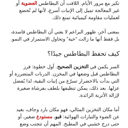
تكبر مع مرور الأيام. اللافت أن البطاطس
العضوية
أو
غير المعالجة تميل إلى الإنبات أسرع، لأنها لم تُخضع
لعمليات مقاومة كيميائية تمنع ذلك.
بمعنى آخر، ظهور البراعم لا يعني أن البطاطس فاسدة،
بل فقط أنها ما زالت “حية” وتحاول الاستمرار في النمو.
كيف تحفظ البطاطس جيدًا؟
السر يكمن في
التخزين الصحيح
. أول خطوة: فرز
البطاطس قبل وضعها في المخزن. الدرنات المتضررة أو
التي بدأت بالاخضرار تسرّع من إنبات البقية، لذا يُفضل
عزلها. بعد ذلك، يمكن تنظيفها بلطف بفرشاة صغيرة
لإزالة الأتربة الزائدة.
أما مكان التخزين المثالي، فهو مكان بارد وجاف، بعيد
عن الضوء والتيارات الهوائية:
قبو
،
مستودع
صغير، أو
حتى درج خشبي في المطبخ. المهم أن تتجنب وضع