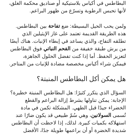
البطاطس في أكياس بلاستيكية أو صناديق محكمة الغلق،
لأنها تحبس الرطوبة وتسرّع من ظهور البراعم.
ولمن يحب الحيل البسيطة: ضع
تفاحة
بين البطاطس.
هذه الطريقة القديمة تعتمد على غاز الإيثيلين الذي
تطلقه التفاح، والذي يساعد في إبطاء الإنبات. هناك أيضًا
من يرش طبقة خفيفة من
الفحم النباتي
فوق البطاطس
لتعزيز الحفظ. أما إذا كنت تفضل الحلول الجاهزة،
فيمكن شراء أكياس مخصصة مضادة للإنبات من المتاجر.
هل يمكن أكل البطاطس المنبتة؟
السؤال الذي يتكرر كثيرًا: هل البطاطس المنبتة خطيرة؟
الإجابة: يمكن تناولها بشرط إزالة البراعم والقطع
الخضراء جيدًا قبل الطهي. المشكلة تكمن في مادة
تُسمى
السولانين
، وهي سُمّ طبيعي قد يكون ضارًا عند
استهلاكه بكميات كبيرة. لذلك، إذا لاحظت أن البطاطس
شديدة الخضرة أو أن براعمها طويلة جدًا، الأفضل