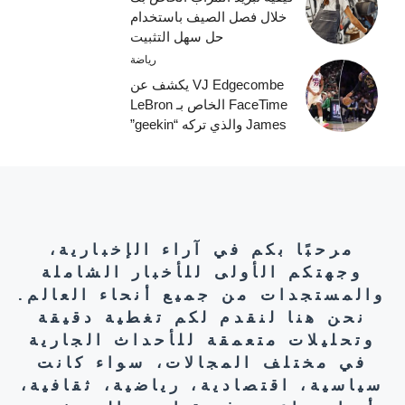
خلال فصل الصيف باستخدام
حل سهل التثبيت
رياضة
VJ Edgecombe يكشف عن
FaceTime الخاص بـ LeBron
James والذي تركه “geekin”
مرحبًا بكم في آراء الإخبارية،
وجهتكم الأولى للأخبار الشاملة
والمستجدات من جميع أنحاء العالم.
نحن هنا لنقدم لكم تغطية دقيقة
وتحليلات متعمقة للأحداث الجارية
في مختلف المجالات، سواء كانت
سياسية، اقتصادية، رياضية، ثقافية،