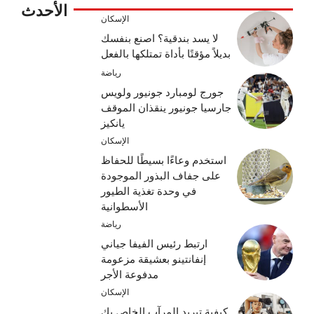
الأحدث
الإسكان
لا يسد بندقية؟ اصنع بنفسك
بديلاً مؤقتًا بأداة تمتلكها بالفعل
رياضة
جورج لومبارد جونيور ولويس
جارسيا جونيور ينقذان الموقف
يانكيز
الإسكان
استخدم وعاءًا بسيطًا للحفاظ
على جفاف البذور الموجودة
في وحدة تغذية الطيور
الأسطوانية
رياضة
ارتبط رئيس الفيفا جياني
إنفانتينو بعشيقة مزعومة
مدفوعة الأجر
الإسكان
كيفية تبريد المرآب الخاص بك