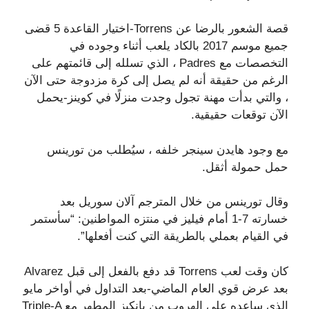
قصة الشعور بالرضا عن Torrens-اختيار القاعدة 5 قضى
جميع موسم 2017 بالكاد يلعب أثناء وجوده في
التخصصات مع Padres ، الذي تسلله إلى قائمتهم على
الرغم من حقيقة أنه لم يصل إلى كرة مزدوجة حتى الآن
، والتي بدأت مهنة تجول وجدت منزلًا في كوينز-يحمل
الآن توقعات حقيقية.
مع وجود هايدن سينجر خلفه ، سيُطلب من تورينس
حمل حمولة أثقل.
وقال تورينس من خلال المترجم آلان سوريل بعد
خسارته 7-1 أمام فيليز في منتزه المواطنين: “سأستمر
في القيام بعملي بالطريقة التي كنت أفعلها”.
كان وقت لعب Torrens قد دفع بالفعل إلى قبل Alvarez
بعد عرض قوي العام الماضي-بعد التداول في أواخر مايو
الذي ساعده على الهروب من يانكيز المطهر مع Triple-A