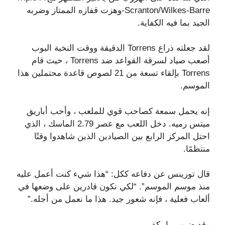
Scranton/Wilkes-Barre-وهزت قفازه الممتاز وضربه
الجيد بما فيه الكفاية.
لقد جعلته ذراع Torrens الدقيقة ووقت النخبة البوب ​​
أصعب صياد لسرقة القواعد ضد Torrens ، حيث قام
Torrens بإلقاء تسعة من 21 لصوص قاعدة محتملين هذا
الموسم.
إنه يحمل سمعة كصاحب قوي للملعب ، وأحب أباريق
ميتس رميه. دخل اللعب مع عصر 2.79 الماسك ، الذي
احتل المركز الرابع بين الصيادين الذين شاهدوا وقتًا
منتظمًا.
قال تورينس عن دفاعه ككل: “هذا شيء كنت أعمل عليه
منذ موسم الموسم”. “لكي نكون قادرين على وضعها في
ألعاب فعلية ، فإنه شعور جيد. هذا ما نعمل من أجله.”
وقد ضرب ما يكفي.