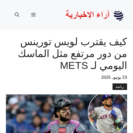
نتقل
لى
القائمة
لمحتوى
كيف يقترب لويس تورينس
من دور مرتفع مثل الماسك
اليومي لـ METS
23 يونيو، 2025
رياضة