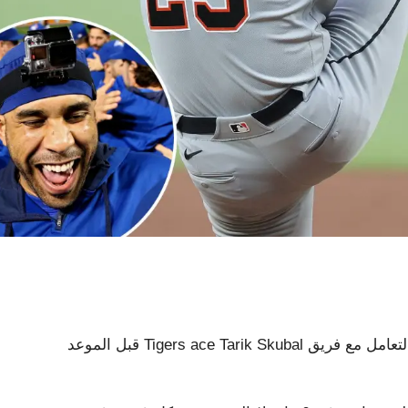
يجب أن يحدث الكثير في الأسابيع (والأشهر) المقبلة حتى يتم التعامل مع فريق Tigers ace Tarik Skubal قبل الموعد