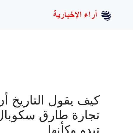
نتقل
لى
لمحتوى
كيف يقول التاريخ أن
تجارة طارق سكوبال
تبدو وكأنها