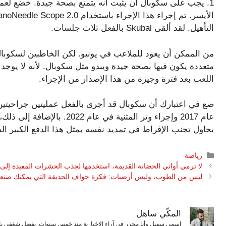
1.
التأهيل. لقد ألقى Skubal بالفعل ثلاث جلسات.
من الممكن أن يعود للملاعب في يونيو. لكن الخاطبين لسكوبال
متعددة يكون فيها بصحة جيدة ويبدو مثل سكوبال. لأنه لا يوجد
اللعب بعد فترة وجيزة من هذا الإصدار من الإجراء.
ضع في اعتبارك أن سكوبال قد أجرى بالفعل عمليتين جراحيتي
عام 2017 وإجراء وتر المثنية 
يحاول تجنب الإفراط في تمديد نفسه بمثل هذا الدفع الكبير ا
التصنيفات
رياضة
لا ترمي أواني الحضانة القديمة، استخدمها لجذب الحشرات المفيدة إلى 
ليس من الطوب، وليس أرضيات: فكرة حواف الحديقة التي يمكنك صنعها
المكّي ساهل
اسمي سهيل وأنا محرر في آراء الإخبارية منذ خمس سنوات. بفضل شغفي بال