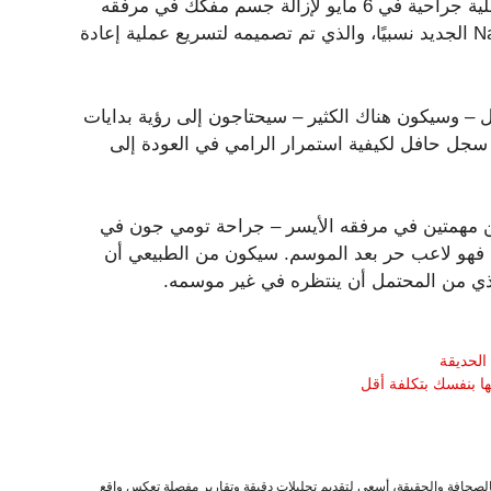
يجب على سكوبال أن يثبت أنه يتمتع بصحة جيدة. خضع لعملية جراحية في 6 مايو لإزالة جسم مفكك في مرفقه
الأيسر. تم إجراء هذا الإجراء باستخدام NanoNeedle Scope 2.0 الجديد نسبيًا، والذي تم تصميمه لتسريع عملية إعادة
 – وسيكون هناك الكثير – سيحتاجون إلى رؤية بدايات
 سجل حافل لكيفية استمرار الرامي في العودة إلى
ن مهمتين في مرفقه الأيسر – جراحة تومي جون في
في عام 2022. بالإضافة إلى ذلك، فهو لاعب حر بعد الموسم. سيكون من الطبيعي أن
لذي من المحتمل أن ينتظره في غير موسمه.
الحديقة
 بنفسك بتكلفة أقل
صحافة والحقيقة، أسعى لتقديم تحليلات دقيقة وتقارير مفصلة تعكس واقع