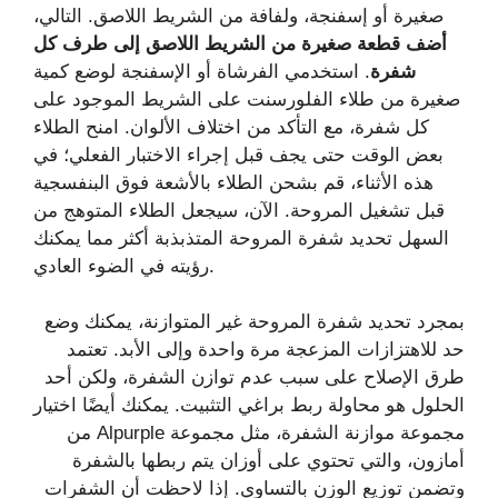
صغيرة أو إسفنجة، ولفافة من الشريط اللاصق. التالي،
أضف قطعة صغيرة من الشريط اللاصق إلى طرف كل
شفرة
. استخدمي الفرشاة أو الإسفنجة لوضع كمية
صغيرة من طلاء الفلورسنت على الشريط الموجود على
كل شفرة، مع التأكد من اختلاف الألوان. امنح الطلاء
بعض الوقت حتى يجف قبل إجراء الاختبار الفعلي؛ في
هذه الأثناء، قم بشحن الطلاء بالأشعة فوق البنفسجية
قبل تشغيل المروحة. الآن، سيجعل الطلاء المتوهج من
السهل تحديد شفرة المروحة المتذبذبة أكثر مما يمكنك
رؤيته في الضوء العادي.
بمجرد تحديد شفرة المروحة غير المتوازنة، يمكنك وضع
حد للاهتزازات المزعجة مرة واحدة وإلى الأبد. تعتمد
طرق الإصلاح على سبب عدم توازن الشفرة، ولكن أحد
الحلول هو محاولة ربط براغي التثبيت. يمكنك أيضًا اختيار
مجموعة موازنة الشفرة، مثل مجموعة Alpurple من
أمازون، والتي تحتوي على أوزان يتم ربطها بالشفرة
وتضمن توزيع الوزن بالتساوي. إذا لاحظت أن الشفرات