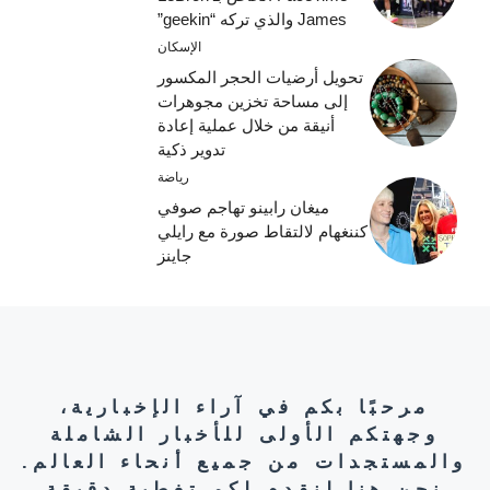
James والذي تركه “geekin”
الإسكان
تحويل أرضيات الحجر المكسور
إلى مساحة تخزين مجوهرات
أنيقة من خلال عملية إعادة
تدوير ذكية
رياضة
ميغان رابينو تهاجم صوفي
كننغهام لالتقاط صورة مع رايلي
جاينز
مرحبًا بكم في آراء الإخبارية،
وجهتكم الأولى للأخبار الشاملة
والمستجدات من جميع أنحاء العالم.
نحن هنا لنقدم لكم تغطية دقيقة