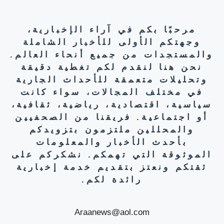
مرحبًا بكم في آراء الإخبارية،
وجهتكم الأولى للأخبار الشاملة
والمستجدات من جميع أنحاء العالم.
نحن هنا لنقدم لكم تغطية دقيقة
وتحليلات متعمقة للأحداث الجارية
في مختلف المجالات، سواء كانت
سياسية، اقتصادية، رياضية، ثقافية،
أو اجتماعية. فريقنا من الصحفيين
والمحللين ملتزمون بتزويدكم
بأحدث الأخبار والمعلومات
الموثوقة التي تهمكم. نشكركم على
ثقتكم ونعتز بتقديم خدمة إخبارية
رائدة لكم.
Araanews@aol.com