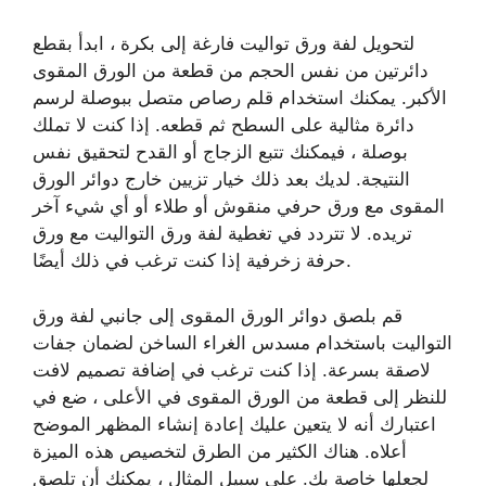
لتحويل لفة ورق تواليت فارغة إلى بكرة ، ابدأ بقطع
دائرتين من نفس الحجم من قطعة من الورق المقوى
الأكبر. يمكنك استخدام قلم رصاص متصل ببوصلة لرسم
دائرة مثالية على السطح ثم قطعه. إذا كنت لا تملك
بوصلة ، فيمكنك تتبع الزجاج أو القدح لتحقيق نفس
النتيجة. لديك بعد ذلك خيار تزيين خارج دوائر الورق
المقوى مع ورق حرفي منقوش أو طلاء أو أي شيء آخر
تريده. لا تتردد في تغطية لفة ورق التواليت مع ورق
حرفة زخرفية إذا كنت ترغب في ذلك أيضًا.
قم بلصق دوائر الورق المقوى إلى جانبي لفة ورق
التواليت باستخدام مسدس الغراء الساخن لضمان جفات
لاصقة بسرعة. إذا كنت ترغب في إضافة تصميم لافت
للنظر إلى قطعة من الورق المقوى في الأعلى ، ضع في
اعتبارك أنه لا يتعين عليك إعادة إنشاء المظهر الموضح
أعلاه. هناك الكثير من الطرق لتخصيص هذه الميزة
لجعلها خاصة بك. على سبيل المثال ، يمكنك أن تلصق