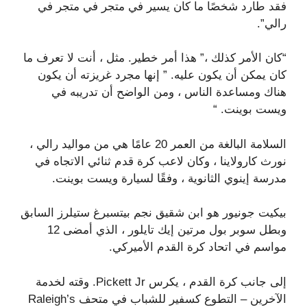
فقد طارد شخصًا ما كان يسير في متجر في متجر في
رالي”.
“كان الأمر كذلك ،” هذا أمر خطير. مثل ، أنت لا تعرف ما
كان يمكن أن يكون عليه. ” إنها مجرد غريزته أن يكون
هناك ومساعدة الناس ، ومن الواضح أن تدريبه في
ويست بوينت. “
السلامة البالغة من العمر 20 عامًا هي من مواليد رالي ،
نورث كارولاينا ، وكان لاعب كرة قدم ثنائي الاتجاه في
مدرسة إينوي الثانوية ، وفقًا لسيارة ويست بوينت.
بيكيت جونيور هو ابن شقيق نجم بيتسبرغ ستيلرز السابق
وبطل سوبر بول مرتين إيك تايلور ، الذي أمضى 12
مواسم في اتحاد كرة القدم الأميركي.
إلى جانب كرة القدم ، يكرس Pickett Jr. وقته لخدمة
الآخرين – التطوع كسفير للشباب في متحف Raleigh’s