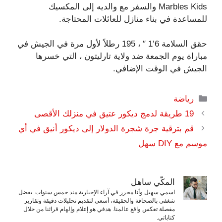
Marbles Kids والسفر مع والديه إلى المكسيك
للمساعدة في بناء منازل للعائلات المحتاجة.
حقق السلامة 6’1 ″ ، 195 رطلاً لأول مرة في الجيش في
مباراة يوم الجمعة ضد ولاية تارليتون ، التي خسرها
الجيش في الوقت الإضافي.
التصنيفات
رياضة
19 طريقة لدمج ديكور عتيق في منزلك الأقصى
قم بترقية جرة شجرة الدولار إلى ديكور أنيق في أي
موسم مع DIY سهل
المكّي ساهل
اسمي سهيل وأنا محرر في آراء الإخبارية منذ خمس سنوات. بفضل
شغفي بالصحافة والحقيقة، أسعى لتقديم تحليلات دقيقة وتقارير
مفصلة تعكس واقع عالمنا. هدفي هو إعلام وإلهام قرائنا من خلال
كتاباتي.