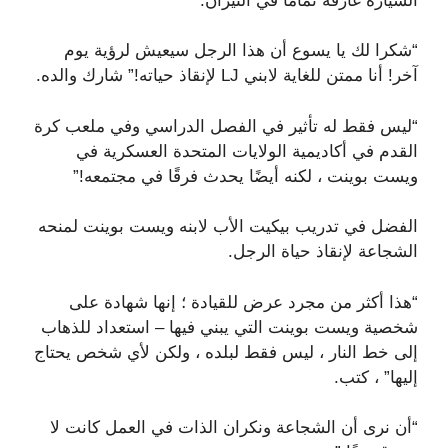
السيارة غارقة تمامًا في النيران.
“شكرا لك يا يسوع أن هذا الرجل سيعيش لرؤية يوم
آخر! أنا ممتن للغاية لابني LJ لإنقاذ حياته!” شارك والده.
“ليس فقط له تأثير في الفصل الدراسي وفي ملعب كرة
القدم في أكاديمية الولايات المتحدة العسكرية في
ويست بوينت ، لكنه أيضًا يحدث فرقًا في مجتمعه!”
الفضل في تدريب بيكيت الأب لابنه ويست بوينت لمنحه
الشجاعة لإنقاذ حياة الرجل.
“هذا أكثر من مجرد عرض للقيادة ؛ إنها شهادة على
شخصية ويست بوينت التي يبني فيها – استعداد للذهاب
إلى خط النار ، ليس فقط لبلده ، ولكن لأي شخص يحتاج
إليها” ، كتب.
“أن نرى أن الشجاعة ونكران الذات في العمل كانت لا