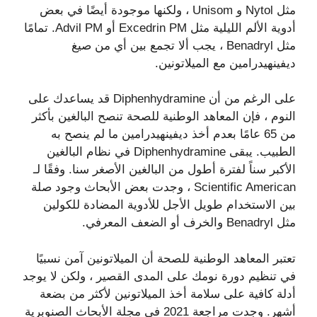
مثل Nytol و Unisom ، ولكنها موجودة أيضًا في بعض
أدوية الألم الليلية مثل Excedrin PM أو Advil PM. تمامًا
مثل Benadryl ، يجب ألا تجمع بين أي من صيغ
ديفينهيدرامين مع الميلاتونين.
على الرغم من أن Diphenhydramine قد يساعدك على
النوم ، فإن المعاهد الوطنية للصحة تنصح البالغين بأكثر
من 65 عامًا بعدم أخذ ديفينهيدرامين ما لم ينصح به
الطبيب. يبقى Diphenhydramine في نظام البالغين
الأكبر سناً لفترة أطول من البالغين الأصغر سنا. وفقًا لـ
Scientific American ، وجدت بعض الأبحاث وجود صلة
بين الاستخدام طويل الأجل للأدوية المضادة للكولين
مثل Benadryl والخرف أو الضعف المعرفي.
تعتبر المعاهد الوطنية للصحة أن الميلاتونين آمن نسبيًا
في تنظيم دورة نومك على المدى القصير ، ولكن لا يوجد
أدلة كافية على سلامة أخذ الميلاتونين لأكثر من بضعة
أشهر. وجدت مراجعة 2021 في مجلة الأبحاث الصنوبرية