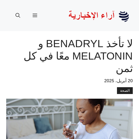
نتقل
لى
القائمة
لمحتوى
لا تأخذ BENADRYL و
MELATONIN معًا في كل
ثمن
20 أبريل، 2025
الصحة