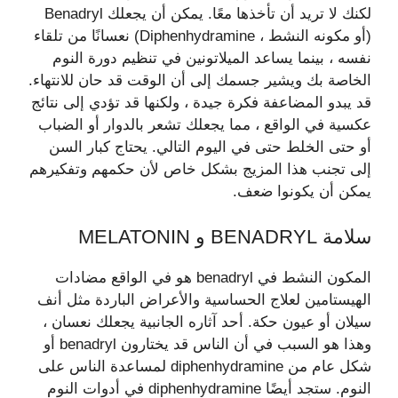
لكنك لا تريد أن تأخذها معًا. يمكن أن يجعلك Benadryl
(أو مكونه النشط ، Diphenhydramine) نعسانًا من تلقاء
نفسه ، بينما يساعد الميلاتونين في تنظيم دورة النوم
الخاصة بك ويشير جسمك إلى أن الوقت قد حان للانتهاء.
قد يبدو المضاعفة فكرة جيدة ، ولكنها قد تؤدي إلى نتائج
عكسية في الواقع ، مما يجعلك تشعر بالدوار أو الضباب
أو حتى الخلط حتى في اليوم التالي. يحتاج كبار السن
إلى تجنب هذا المزيج بشكل خاص لأن حكمهم وتفكيرهم
يمكن أن يكونوا ضعف.
سلامة BENADRYL و MELATONIN
المكون النشط في benadryl هو في الواقع مضادات
الهيستامين لعلاج الحساسية والأعراض الباردة مثل أنف
سيلان أو عيون حكة. أحد آثاره الجانبية يجعلك نعسان ،
وهذا هو السبب في أن الناس قد يختارون benadryl أو
شكل عام من diphenhydramine لمساعدة الناس على
النوم. ستجد أيضًا diphenhydramine في أدوات النوم