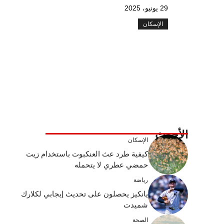
29 يونيو، 2025
الإسكان
الأحدث
الإسكان
كيفية طرد عث العنكبوت باستخدام زيت
حمضي عطري لا يتحمله
رياضة
يانكيز يحصلون على تحديث إيجابي لكلارك
شميدت
الصحة