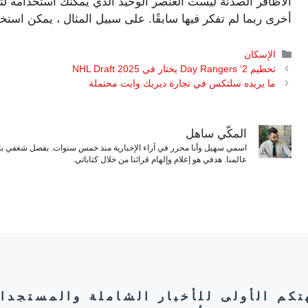
الأظافر الصدئة ليست العنصر الوحيد الذي يمكنك استخدامه ل
أخرى ربما لم تفكر فيها سابقًا. على سبيل المثال ، يمكن استخ
التصنيفات
الإسكان
تحطيم Day Rangers ‘2 يختار في 2025 NHL Draft
ما يريده سلتكس في تجارة ديريك وايت محتملة
المكّي ساهل
اسمي سهيل وأنا محرر في آراء الإخبارية منذ خمس سنوات. بفضل شغفي بال
عالمنا. هدفي هو إعلام وإلهام قرائنا من خلال كتاباتي.
هتكم الأولى للأخبار الشاملة والمستجدا