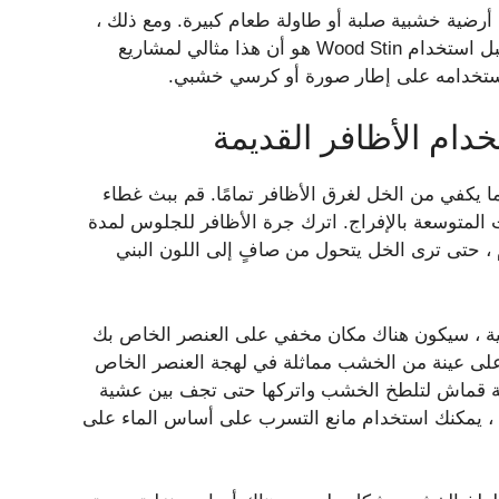
 كبيرة مثل أرضية خشبية صلبة أو طاولة طعام كبيرة. ومع ذلك ،
فإن Diyers المفيدة التي يرغب Diyers المفيدة في معرفتها قبل استخدام Wood Stin هو أن هذا مثالي لمشاريع
ك استخدامه على إطار صورة أو كرسي خشبي.
دام الأظافر القديمة
يكفي من الخل لغرق الأظافر تمامًا. قم ببث غطاء
ت المتوسعة بالإفراج. اترك جرة الأظافر للجلوس لمدة
 ، حتى ترى الخل يتحول من صافٍ إلى اللون البني
الية ، سيكون هناك مكان مخفي على العنصر الخاص بك
 على عينة من الخشب مماثلة في لهجة العنصر الخاص
عة قماش لتلطخ الخشب واتركها حتى تجف بين عشية
، يمكنك استخدام مانع التسرب على أساس الماء على