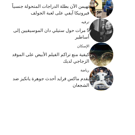
تهيمن الآن بطلة الدراجات المتحولة جنسياً
فيرونيكا آيفي على لعبة الجولف
ترفيه
5 مرات حول ستيلي دان الموسيقيين إلى
أساطير
الإسكان
كيفية منع تراكم الفيلم الأبيض على الموقد
الزجاجي لديك
رياضة
يقدم ماكس فرايد أحدث جوهرة يانكيز ضد
الشجعان