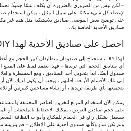
– لكن ليس من الضروري بالضرورة أن يكلف بنسًا جميلًا. تحمل م
لإعطاء كل شيء مكانًا. على سبيل المثال ، يمكن استخدام صناد
على توضيح بعض الفوضى. صناديق بلاستيكية مثل هذه غير مكلفة
صناديق الأحذية الخاصة بك.
احصل على صناديق الأحذية لهذا DIY البسيط
لهذا DIY ، ستحتاج إلى صندوقان متطابقان كبير الحجم مع
أي صناديق الحجم التي تريدها – فهذا يعتمد فقط على المبلغ ال
صندوق أيضًا. ابدأ بتحويل أحد الصناديق ، ومع المسطرة والعلا
إلى تلك الأقسام الأربعة. اقلبهم ، ويجب أن يكون لديك الآن 
بتجميعها بأي طريقة تريدها ، أو إنشاء مساحتين كبيرتين أو ثلا
يمكن الآن استخدام المربع لتخزين العناصر المختلفة والمساعد
على حجم صناديق العرض ، يمكنك الاحتفاظ بالملحقات أو المجو
سيعمل بشكل رائع في الحمام للمكياج وأدوات النظافة الصغيرة 
ولم تكن تبدو وكأنها صندوق أحذية على الإطلاق – قم بتزيينه م