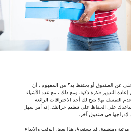
خلى عن الصندوق أو يحتفظ به؟ من المفهوم ، أن
عادة التدوير فكرة ذكية. ومع ذلك ، مع عدد الأشياء
اديق الأحذية upcycle ، من الصعب عدم التمسك بها! يتيح لك أحد الاختراقات الرائعة
يساعدك على الحفاظ على تنظيم خزانتك. إنه أمر سهل
 لإدراجها في صندوق آخر.
ة مرتبة ومنظمة. قد يستغرق هذا بعض الوقت والإبداع