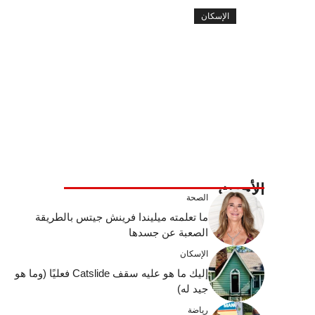
الإسكان
الأحدث
الصحة
ما تعلمته ميليندا فرينش جيتس بالطريقة
الصعبة عن جسدها
الإسكان
إليك ما هو عليه سقف Catslide فعليًا (وما هو
جيد له)
رياضة