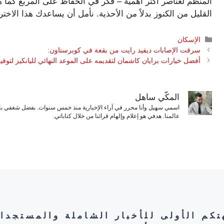
المنظم لعناصر أكثر أهمية – فكر في الحفاظ على المربع كما ه
القليل من الكنوز بدلاً من الأحذية. نأمل أن يساعدك هذا الاخت
التصنيفات
الإسكان
سرقت الإصابات ديفيد رايت من بقعة في كوبرستاون:
أفضل خيارات برايان كاشمان لتقديمه على الموعد النهائي لليانكيز لتوفي
المكّي ساهل
اسمي سهيل وأنا محرر في آراء الإخبارية منذ خمس سنوات. بفضل شغفي بال
عالمنا. هدفي هو إعلام وإلهام قرائنا من خلال كتاباتي.
هتكم الأولى للأخبار الشاملة والمستجدا