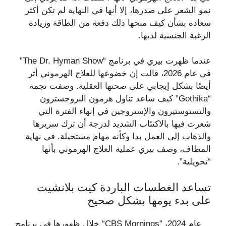
نمو الشعر على صدرها، إلا أنها في النهاية لم تكن أكثر
سعادة بشأن كيف منحها ذلك دفعة من الطاقة وزيادة
الرغبة الجنسية لديها.
عندما ظهرت بيري في برنامج “The Dr. Hyman Show”
في عام 2026، قالت إن خضوعها للعلاج الهرموني أثر
أيضًا بشكل إيجابي على صحتها العقلية. وصفت نجمة
“Gothika” كيف ساعد تناول هرمون البروجسترون
والتستوستيرون والإستروجين في إنهاء الفترة التي
شعرت فيها بالاكتئاب الشديد لدرجة أن ترك سريرها
والذهاب إلى العمل بدا وكأنه مهام مستحيلة. في نهاية
المطاف، وصف بيري عملية العلاج الهرموني بأنها
“تحويلية”.
تساعد الغطسات الباردة كيت بلانشيت
على بدء يومها بشكل صحيح
خلال ظهورها في برنامج “CBS Mornings” عام 2024،