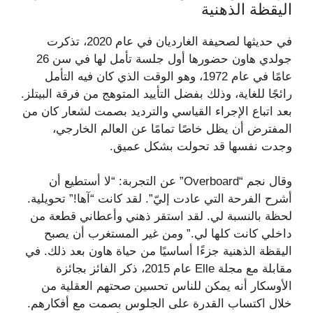
اليقظة الذهنية
في حديثها لصحيفة الغارديان في عام 2020، تذكرت
جولدي هاون حضورها أول جلسة تأمل لها في سن 26
عامًا في عام 1972، وهو الوقت الذي كان فيه التأمل
رائجًا للغاية، وذلك بفضل التأييد المتوهج من فرقة البيتلز.
بعد اتباع الإجراء القياسي والترديد بصمت لشعار كان من
المفترض أن يظل خاصًا تمامًا عن العالم الخارجي،
وجدت نفسها قد تحولت بشكل عميق.
وقال نجم “Overboard” عن التجربة: “لا أستطيع أن
أشرح الفرحة التي عادت إليّ”. لقد كانت “آها!” تحويلية.
لحظة بالنسبة لي. لقد استقر ذهني وأعطاني قطعة من
داخلي كانت كلها لي.” ومن غير المستغرب أن يصبح
اليقظة الذهنية جزءًا أساسيًا من حياة هاون بعد ذلك. في
مقابلة مع مجلة Elle عام 2015، ذكر الفائز بجائزة
الأوسكار أنه يمكن للناس تحسين صحتهم العقلية من
خلال اكتساب القدرة على الجلوس بصمت مع أفكارهم.