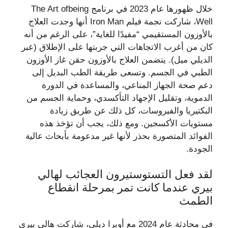
خلال ظهورها عام 2023 في برنامج The Art ofbeing
Well، شاركت نجمة فيلم Iron Man أنها وجدت العلاج
بالأوزون المستقيمي “مفيدًا للغاية”، على الرغم من أنه
كان من أغرب الاتجاهات التي جربتها على الإطلاق (عبر
الديلي ميل). يتضمن العلاج بالأوزون حقن غاز الأوزون
الطبي في الجسم. وتسعى طريقة الطب البديل إلى
دعم صحة الجهاز المناعي، والمساعدة في الدورة
الدموية، وتقليل الإجهاد التأكسدي، وحماية الجسم من
البكتيريا والفيروسات، كل ذلك عن طريق زيادة
مستويات الأكسجين. ومع ذلك، يجب أن تؤخذ هذه
الفوائد المتصورة بحذر لأنها غير مدعومة بأبحاث عالية
الجودة.
لقد فعل التستوستيرون العجائب لهالي
بيري عندما كانت تمر بمرحلة انقطاع
الطمث
في محادثة عام 2024 مع أوبرا ديلي، شاركت هالي بيري