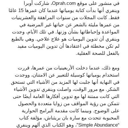
في منشور على موقع Oprah.com، شاركت أوبرا
وينفري أنها بدأت كتابة يومياتها عندما كان عمرها 15 عامًا
فقط. كانت المجلات من سنوات المراهقة والعشرينيات
من عمرها مليئة بالشعر عن حياتها غير المرضية في
المواعدة وإحباطاتها بشأن وزنها. في تلك الأيام، وجدت
وينفري أن تدوين اليوميات هو علاج علاجي. وهي بالطبع
لم تكن مخطئة في اعتقادها أن تدوين اليوميات مفيد
بالفعل للصحة العقلية.
ومع ذلك، عندما دخلت الأربعينيات من عمرها، قررت
استخدام يومياتها كوسيلة للتعبير عن الامتنان، ووجدت
في النهاية أنها جلبت لها المزيد من الأشياء التي تستحق
الشكر. مع مرور الوقت، واصلت وينفري تدوين الأشياء
التي كانت ممتنة لها مع تدوين أفكارها العامة أيضًا حتى
تتمكن من رؤية المواقف من زوايا متعددة والحصول
على الوضوح. وبينما كانت مقدمة البرامج الحوارية
المحبوبة تتحدث مع سارة بان بريثناش، مؤلفة كتاب
“Simple Abundance”، وهو الكتاب الذي ألهم وينفري