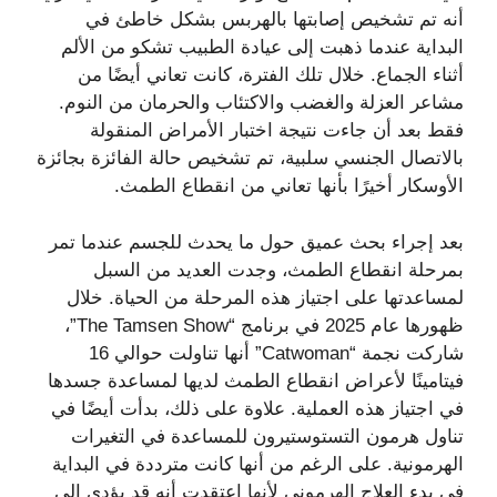
أنه تم تشخيص إصابتها بالهربس بشكل خاطئ في
البداية عندما ذهبت إلى عيادة الطبيب تشكو من الألم
أثناء الجماع. خلال تلك الفترة، كانت تعاني أيضًا من
مشاعر العزلة والغضب والاكتئاب والحرمان من النوم.
فقط بعد أن جاءت نتيجة اختبار الأمراض المنقولة
بالاتصال الجنسي سلبية، تم تشخيص حالة الفائزة بجائزة
الأوسكار أخيرًا بأنها تعاني من انقطاع الطمث.
بعد إجراء بحث عميق حول ما يحدث للجسم عندما تمر
بمرحلة انقطاع الطمث، وجدت العديد من السبل
لمساعدتها على اجتياز هذه المرحلة من الحياة. خلال
ظهورها عام 2025 في برنامج “The Tamsen Show”،
شاركت نجمة “Catwoman” أنها تناولت حوالي 16
فيتامينًا لأعراض انقطاع الطمث لديها لمساعدة جسدها
في اجتياز هذه العملية. علاوة على ذلك، بدأت أيضًا في
تناول هرمون التستوستيرون للمساعدة في التغيرات
الهرمونية. على الرغم من أنها كانت مترددة في البداية
في بدء العلاج الهرموني لأنها اعتقدت أنه قد يؤدي إلى