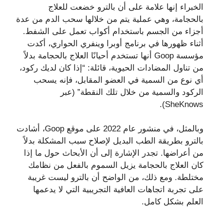
الخبراء إنها علامة على أن بالترو خضعت للعلاج
بالحجامة، وهي عملية يتم من خلالها سحب الدم من عدة
أجزاء من الجسم باستخدام أكواب تعمل على الشفط.
أثناء ظهورها في برنامج أوبرا وينفري الحواري، أكدت
مؤسسة Goop أنها تستخدم أحيانًا العلاج بالحجامة بدلاً
من تناول المضادات الحيوية، قائلة: “إذا كان لديك ركود،
أي نوع من السمية في العضو المقابل، فإنه يسحب
الركود والسمية من خلال تلك النقطة” (عبر
SheKnows).
وبالمثل، في منشور عام 2022 على موقع Goop، أشادت
بالترو بطريقة الطب البديل لإصلاح سبب المشكلة بدلاً
من أعراضها. تجدر الإشارة إلى أن الأبحاث حول ما إذا
كان العلاج بالحجامة يزيل السموم بالفعل من نظامك
مختلطة. ومع ذلك، من الواضح أن بالترو ليست غريبة
على تجربة اتجاهات العافية التجريبية التي لا يدعمها
العلم بشكل كامل.