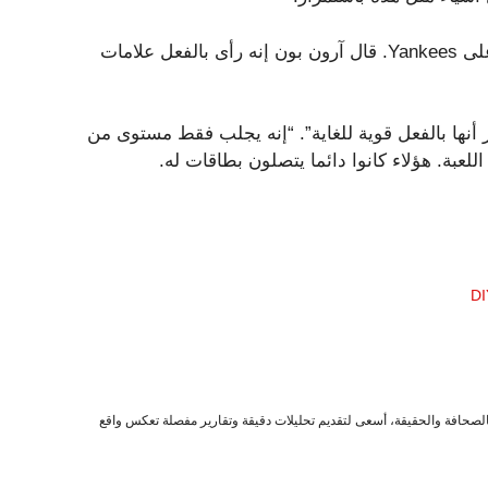
كان يوم الأربعاء من Goldschmidt يوم الأربعاء علامة إيجابية على Yankees. قال آرون بون إنه رأى بالفعل علامات
 والتي أشعر أنها بالفعل قوية للغاية”. “إنه يجلب فقط مستوى من
للعبة. هؤلاء كانوا دائما يتصلون بطاقات له.
صحافة والحقيقة، أسعى لتقديم تحليلات دقيقة وتقارير مفصلة تعكس واقع