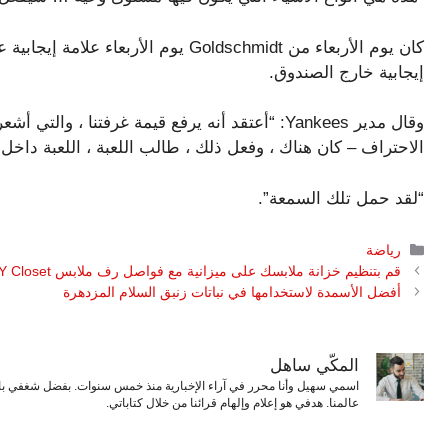
إيجابية خارج الصندوق.
وقال مدير Yankees: “أعتقد أنه يرفع قيمة غرفتنا ،
الاحتراف – كان هناك ، وفعل ذلك ، طالب اللعبة ، اللعبة داخل ا
“لقد حمل تلك السمعة”.
التصنيفات
رياضة
قم بتنظيم خزانة ملابسك على ميزانية مع فواصل رف ملابس DIY Closet
أفضل الأسمدة لاستخدامها في نباتات زنبق السلام المزدهرة
المكّي ساهل
اسمي سهيل وأنا محرر في آراء الإخبارية منذ خمس سنوات. بفضل شغفي بال
عالمنا. هدفي هو إعلام وإلهام قرائنا من خلال كتاباتي.