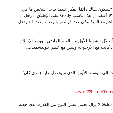
نكيز في حقل شتاينبرنر: “سيكون هناك دائمًا الفكر عندما يدخل شخص ما في
هذا الفئة العمرية من:” رجل ، ليس لديهم الكثير في الخزان “. “لا أعتقد أن هذا يناسب Goldy على الإطلاق – رجل
 مع الميكانيكي عندما يشعر بالرضا ، وعندما لا يفعل
 خلال الشوط الأول من العام الماضي ، ووجد الإصلاح
قد ، كانت مع الأرجوحة وليس مع عصر جولدشميدت.
ات إلى الوسط الأيمن الذي سيحصل عليه (الذي كان)
v=v-of
على مدار هذا الموسم ، سيكون من الواضح ما إذا كان Goldschmidt لا يزال يحمل نفس النوع من القدرة الذي جعله