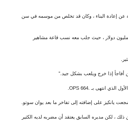
لة عن إعادة البناء ، وكان قد تخلص من موسمه في سن
لك سقط أمام يانكيز في صفقة مدتها عام واحد بقيمة 12.5 مليون دولار ، حيث جلب معه نسب قاعة مشاهير
ير.
ن أفاجأ إذا خرج ويلعب بشكل جيد.”
 بغض النظر عن ذلك ، لكن مديره السابق يعتقد أن مضربه لديه الكثير