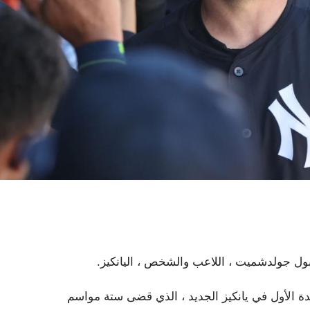
د بول جولدشميت ، اللاعب والشخص ، اليانكيز.
دة الأول في يانكيز الجديد ، الذي قضى ستة مواسم