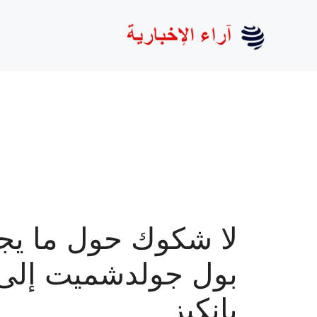
نتقل
لى
لمحتوى
لا شكوك حول ما يجل
بول جولدشميت إلى
يانكيز