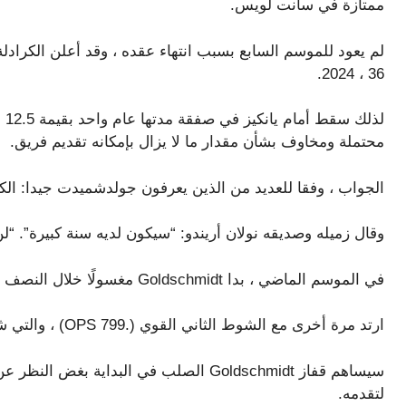
ممتازة في سانت لويس.
لم يعود للموسم السابع بسبب انتهاء عقده ، وقد أعلن الكراد
36 ، 2024.
لذ
محتملة ومخاوف بشأن مقدار ما لا يزال بإمكانه تقديم فريق.
الجواب ، وفقا للعديد من الذين يعرفون جولدشميدت جيدا: الكث
وقال زميله وصديقه نولان أريندو: “سيكون لديه سنة كبيرة”. “ل
في الموسم الماضي ، بدا Goldschmidt مغسولًا خلال النصف الأول الذي انتهى بـ .664 OPS.
ارتد مرة أخرى مع الشوط الثاني القوي (.799 OPS) ، والتي شجعت يانكيز على إضافته إلى تفاخر ما بعد يوان سوتو.
سيساهم قفاز Goldschmidt الصلب في البداية
لتقدمه.