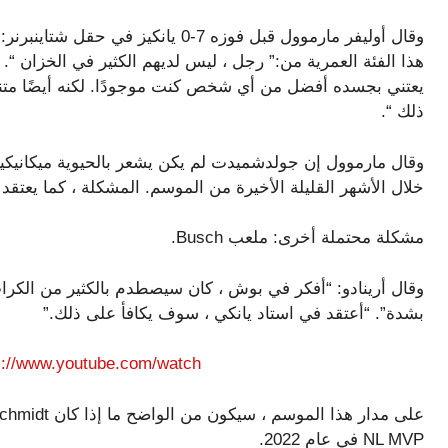
وقال أوليفر مارموول قبل فوزه 7-0 يا
يعتني بجسده أفضل من أي شخص كنت موجودًا. لكنه أيضًا متناغم
ذلك “.
وقال مارموول إن جولدشميدت لم يكن يشعر بالحيوية ميكانيكياً
خلال الأشهر القليلة الأخيرة من الموسم. المشكلة ، كما يعت
مشكلة محتملة أخرى: ملعب Busch.
وقال أرينادو: “أفكر في بوش ، كان سيصطدم بالكثير من الكر
بشدة”. “أعتقد في استاد يانكي ، سوف يكافأ على ذلك.”
https://www.youtube.com/watch؟23hca-o
NL MVP في عام 2022.