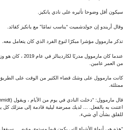
سيكون أقل وضوحا تأثيره على نادي يانكيز.
وقال أريندو إن جولدشميت “يناسب تمامًا” مع يانكيز كقائد.
تذكر مارموول مؤشرا مبكرًا لنوع الفرد الذي كان يتعامل معه.
عندما كان مارموول مدرب
من العمر عامين.
كانت مارموول على وشك قضاء الكثير من الوقت على الطريق في ب
ممتلئة.
اعتنت به بالفعل. … لديك ممرضة ليلية قادمة إلى منزلك كل يو
للقلق بشأن أي شيء.
“هذه هي أنواع الأشياء التي يكون فيها مستوى وعيه … سيفعل 