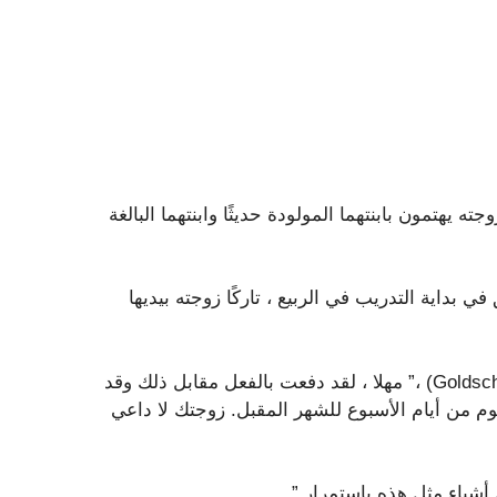
ًا لكاردينالز في عام 2019 ، كان هو وزوجته يهتمون بابنتهما المولودة حديثًا وابنتهما البالغة
داية التدريب في الربيع ، تاركًا زوجته بيديها
قال مارموول: “دخلت النادي في يوم من الأيام ، ويقول (Goldschmidt) ،” مهلا ، لقد دفعت بالفعل مقابل ذلك وقد
م من أيام الأسبوع للشهر المقبل. زوجتك لا داعي
أشياء مثل هذه باستمرار.”