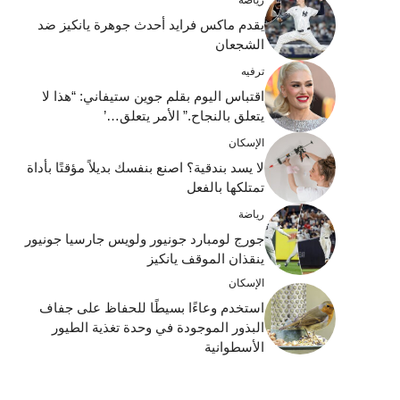
يقدم ماكس فرايد أحدث جوهرة يانكيز ضد
الشجعان
ترفيه
اقتباس اليوم بقلم جوين ستيفاني: “هذا لا
يتعلق بالنجاح.” الأمر يتعلق…’
الإسكان
لا يسد بندقية؟ اصنع بنفسك بديلاً مؤقتًا بأداة
تمتلكها بالفعل
رياضة
جورج لومبارد جونيور ولويس جارسيا جونيور
ينقذان الموقف يانكيز
الإسكان
استخدم وعاءًا بسيطًا للحفاظ على جفاف
البذور الموجودة في وحدة تغذية الطيور
الأسطوانية