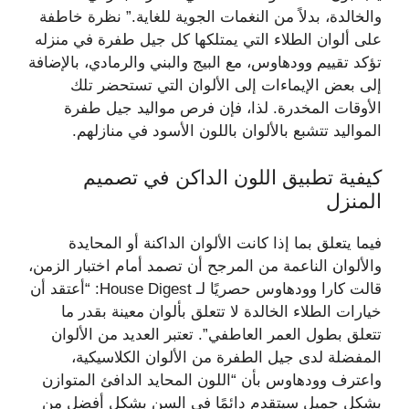
والخالدة، بدلاً من النغمات الجوية للغاية.” نظرة خاطفة
على ألوان الطلاء التي يمتلكها كل جيل طفرة في منزله
تؤكد تقييم وودهاوس، مع البيج والبني والرمادي، بالإضافة
إلى بعض الإيماءات إلى الألوان التي تستحضر تلك
الأوقات المخدرة. لذا، فإن فرص مواليد جيل طفرة
المواليد تتشبع بالألوان باللون الأسود في منازلهم.
كيفية تطبيق اللون الداكن في تصميم
المنزل
فيما يتعلق بما إذا كانت الألوان الداكنة أو المحايدة
والألوان الناعمة من المرجح أن تصمد أمام اختبار الزمن،
قالت كارا وودهاوس حصريًا لـ House Digest: “أعتقد أن
خيارات الطلاء الخالدة لا تتعلق بألوان معينة بقدر ما
تتعلق بطول العمر العاطفي”. تعتبر العديد من الألوان
المفضلة لدى جيل الطفرة من الألوان الكلاسيكية،
واعترف وودهاوس بأن “اللون المحايد الدافئ المتوازن
بشكل جميل سيتقدم دائمًا في السن بشكل أفضل من