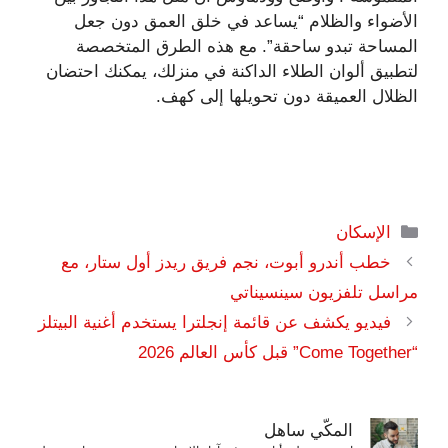
الأضواء والظلام “يساعد في خلق العمق دون جعل
المساحة تبدو ساحقة”. مع هذه الطرق المتخصصة
لتطبيق ألوان الطلاء الداكنة في منزلك، يمكنك احتضان
الظلال العميقة دون تحويلها إلى كهف.
التصنيفات
الإسكان
خطب أندرو أبوت، نجم فريق ريدز أول ستار، مع
مراسل تلفزيون سينسيناتي
فيديو يكشف عن قائمة إنجلترا يستخدم أغنية البيتلز
“Come Together” قبل كأس العالم 2026
المكّي ساهل