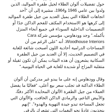
حول تفضيلات ألوان الطلاء لجيل طفرة المواليد، الذين
ولدوا بين عامي 1946 و1964، مشيرة إلى أن “أحد
اتجاهات الطلاء التي يميل العديد من جيل طفرة المواليد
إلى كرهها هو الاستخدام المكثف للفحم الداكن جدًا أو
التصميمات الداخلية السوداء في جميع أنحاء المنزل
بأكمله.” وجد وودهاوس، مؤسس شركة Cara
Woodhouse Interiors، أنه “على الرغم من أن
المساحات الدرامية أحادية اللون أصبحت شائعة للغاية
في التصميم الحديث، إلا أن العديد من جيل الطفرة
السكانية يشعرون أن هذه البيئات يمكن أن تكون ثقيلة أو
متقلبة المزاج أو شديدة للغاية في الحياة اليومية.”
وقال وودهاوس إنه على ما يبدو غير مدركين أن ألوان
الطلاء الداكنة قد تجلب سعر بيع أعلى، “فغالبًا ما يفضل
العملاء من جيل الطفرة الألوان المحايدة الأكثر دفئًا،
والأبيض الناعم، والرمادي الداكن الخافت، والألوان التي
تجعل المساحة تبدو جيدة التهوية والهدوء”. “إنهم
ينجذبون عادةً نحو النغمات التي تشعرك بالرقي