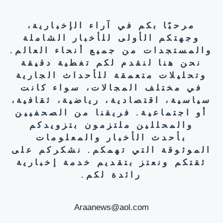
مرحبًا بكم في آراء الإخبارية،
وجهتكم الأولى للأخبار الشاملة
والمستجدات من جميع أنحاء العالم.
نحن هنا لنقدم لكم تغطية دقيقة
وتحليلات متعمقة للأحداث الجارية
في مختلف المجالات، سواء كانت
سياسية، اقتصادية، رياضية، ثقافية،
أو اجتماعية. فريقنا من الصحفيين
والمحللين ملتزمون بتزويدكم
بأحدث الأخبار والمعلومات
الموثوقة التي تهمكم. نشكركم على
ثقتكم ونعتز بتقديم خدمة إخبارية
رائدة لكم.
Araanews@aol.com