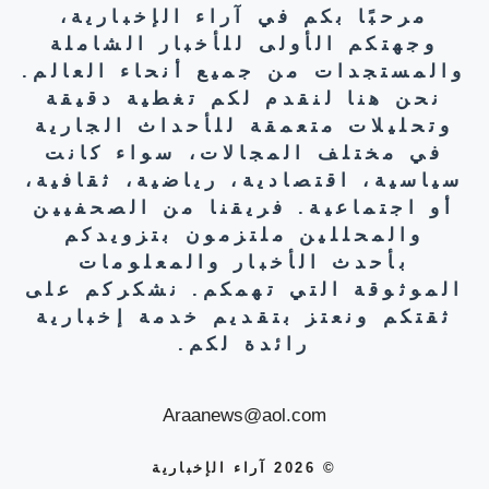
مرحبًا بكم في آراء الإخبارية،
وجهتكم الأولى للأخبار الشاملة
والمستجدات من جميع أنحاء العالم.
نحن هنا لنقدم لكم تغطية دقيقة
وتحليلات متعمقة للأحداث الجارية
في مختلف المجالات، سواء كانت
سياسية، اقتصادية، رياضية، ثقافية،
أو اجتماعية. فريقنا من الصحفيين
والمحللين ملتزمون بتزويدكم
بأحدث الأخبار والمعلومات
الموثوقة التي تهمكم. نشكركم على
ثقتكم ونعتز بتقديم خدمة إخبارية
رائدة لكم.
Araanews@aol.com
© 2026 آراء الإخبارية