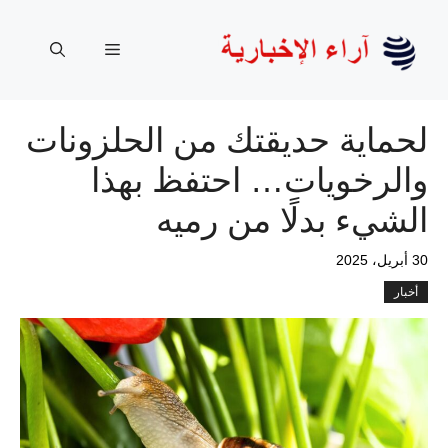
نتقل
لى
القائمة
لمحتوى
لحماية حديقتك من الحلزونات
والرخويات… احتفظ بهذا
الشيء بدلًا من رميه
30 أبريل، 2025
أخبار