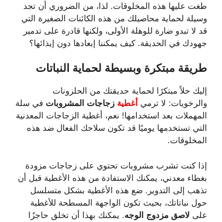
طغت عليها هذه المخلوقات. لذا، من الضروري أن تجد
وسيلة لحماية محاصيلك من هذه الكائنات الصغيرة التي
قد لا تبدو ضارة للوهلة الأولى، ولكنها قادرة على تدمير
جهودك في الحديقة. كيف يمكننا إبعادها دون إيذائها؟
طريقة مبتكرة وبسيطة لحماية النباتات
إليك حلاً مبتكرًا لحماية حديقتك من الحلزونات
والرخويات: لا ترمي
أغطية
زجاجات المشروبات
في سلة
المهملات بعد استخدامها! نعم، أغطية الزجاجات المعدنية
التي تستخدمها يوميًا قد تكون سلاحك الفعال ضد هذه
المخلوقات.
إذا كنت تشرب مشروبات تحتوي على زجاجات مزودة
بغطاء معدني، يمكنك الاستفادة من هذه الأغطية قبل أن
تذهب إلى التدوير. ضع هذه الأغطية بشكل متسلسل
حول نباتاتك، بحيث تكون الواجهة المسطحة للأغطية
على
لاصق مزدوج الوجه
. يمكنك بهذا أن تخلق حاجزًا