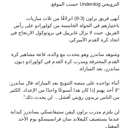
الترويجي Underdog حسب الموقع.
أنهى فريق براون (3-8) انزلاقًا من ثلاث مباريات
باختيارهم في الجولة الخامسة من كولورادو على رأس
الفريق، حيث لا يزال غابرييل في بروتوكول الارتجاج في
اتحاد كرة القدم الأميركي.
وشوهد ساندرز وهو يتحدث مع والده، قاعة مشاهير كرة
القدم المحترفة ومدرب كرة القدم في كولورادو ديون
ساندرز، بعد المباراة.
أثناء تواجده على منصة التتويج بعد المباراة، قال ساندرز:
“لا أحد يهتم إذا كان هذا أسبوعًا واحدًا من الإعداد. الكثير
من الناس يريدون رؤيتي أفشل… لن يحدث ذلك”.
لن يلتزم مدرب براون كيفن ستيفانسكي بساندرز كبداية
عندما يستضيف كليفلاند سان فرانسيسكو يوم الأحد
المقبل.