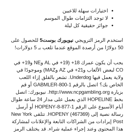
اختيارات سهلة للاعبين
لا توجد التزامات طوال الموسم
جوائز حقيقية كل ليلة
استخدم الرمز الترويجي
نيويورك بوست5
للحصول على
50 دولارًا من أرصدة الموقع عندما تلعب بـ 5 دولارات!
يجب أن يكون عمرك 18+ (19+ في AL وNE و19+ في
CO لبعض الألعاب و21+ في AZ وMAZ) وموجودًا في
ولاية يعمل فيها Underdog. تشعر بالقلق إزاء اللعب
الخاص بك؟ اتصل بالرقم 1-800-GABMLER أو قم
بزيارة http://www.ncpgambling.org. نيويورك: اتصل
بخط HOPELINE الذي يعمل على مدار 24 ساعة طوال
أيام الأسبوع على الرقم 1-877-8-HOPENY أو أرسل
رسالة نصية إلى HOPENY (467369). تتلقى New York
Post إيرادات من الشراكات التابعة والإعلانات لمشاركة
هذا المحتوى وعند إجراء عملية شراء. قد يختلف الرمز