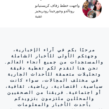
واجهت خطط زفاف كريستيانو
رونالدو وجورجينا رودريجيز
عقبة
مرحبًا بكم في آراء الإخبارية،
وجهتكم الأولى للأخبار الشاملة
والمستجدات من جميع أنحاء العالم.
نحن هنا لنقدم لكم تغطية دقيقة
وتحليلات متعمقة للأحداث الجارية
في مختلف المجالات، سواء كانت
سياسية، اقتصادية، رياضية، ثقافية،
أو اجتماعية. فريقنا من الصحفيين
والمحللين ملتزمون بتزويدكم
بأحدث الأخبار والمعلومات