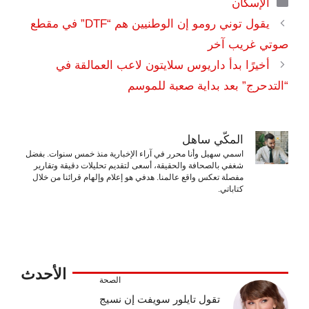
التصنيفات
الإسكان
يقول توني رومو إن الوطنيين هم “DTF” في مقطع
صوتي غريب آخر
أخيرًا بدأ داريوس سلايتون لاعب العمالقة في
“التدحرج” بعد بداية صعبة للموسم
المكّي ساهل
اسمي سهيل وأنا محرر في آراء الإخبارية منذ خمس سنوات. بفضل
شغفي بالصحافة والحقيقة، أسعى لتقديم تحليلات دقيقة وتقارير
مفصلة تعكس واقع عالمنا. هدفي هو إعلام وإلهام قرائنا من خلال
كتاباتي.
الأحدث
الصحة
تقول تايلور سويفت إن نسيج