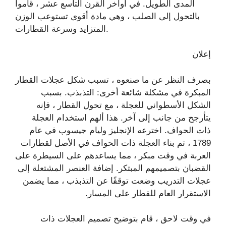
المدى الطويل. في أواخر القرن التاسع عشر ، قاموا
بالتحول إلى الصلب ، وهي مادة أقوى تستوعب الوزن
المتزايد وسرعة القطارات.
إعلان
بصرف النظر عن ما صنعوه ، تسبب شكل عجلات القطار
المبكرة في مشكلة شائعة أخرى: التذبذب. بسبب
الشكل الأسطواني للعجلة ، مع تحول القطار ، فإنه
يتأرجح من جانب إلى آخر. هذا ألهم استخدام العجلة
ذات الحواف. اخترعه الإنجليز وليام جيسوب في عام
1789 ، تم بناء العجلة ذات الحواف في الأصل لقطارات
العربة في وقت مبكر ، مما يساعدهم على السيطرة على
القضبان بتصميمهم المبتكر. إضافة العنصر المشتعلة إلى
عجلات التدريب وضعت توقفًا عن التذبذب ، مما يضمن
الاستقرار العام للقطار على المسار.
في وقت لاحق ، قام بتوضيح تصميم العجلات ذات