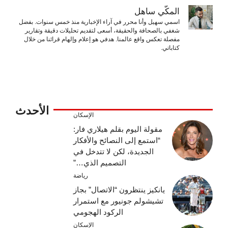
المكّي ساهل
اسمي سهيل وأنا محرر في آراء الإخبارية منذ خمس سنوات. بفضل
شغفي بالصحافة والحقيقة، أسعى لتقديم تحليلات دقيقة وتقارير
مفصلة تعكس واقع عالمنا. هدفي هو إعلام وإلهام قرائنا من خلال
كتاباتي.
الأحدث
الإسكان
مقولة اليوم بقلم هيلاري فار:
“استمع إلى النصائح والأفكار
الجديدة، لكن لا تتدخل في
التصميم الذي…”
رياضة
يانكيز ينتظرون “الاتصال” بجاز
تشيشولم جونيور مع استمرار
الركود الهجومي
الإسكان