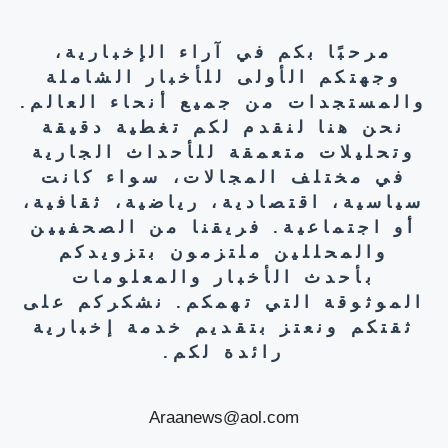
مرحبًا بكم في آراء الإخبارية،
وجهتكم الأولى للأخبار الشاملة
والمستجدات من جميع أنحاء العالم.
نحن هنا لنقدم لكم تغطية دقيقة
وتحليلات متعمقة للأحداث الجارية
في مختلف المجالات، سواء كانت
سياسية، اقتصادية، رياضية، ثقافية،
أو اجتماعية. فريقنا من الصحفيين
والمحللين ملتزمون بتزويدكم
بأحدث الأخبار والمعلومات
الموثوقة التي تهمكم. نشكركم على
ثقتكم ونعتز بتقديم خدمة إخبارية
رائدة لكم.
Araanews@aol.com