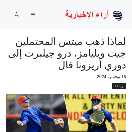
نتقل
لى
القائمة
لمحتوى
لماذا ذهب ميتس المحتملين
جيت ويليامز، درو جيلبرت إلى
دوري أريزونا فال
15 نوفمبر، 2024
رياضة