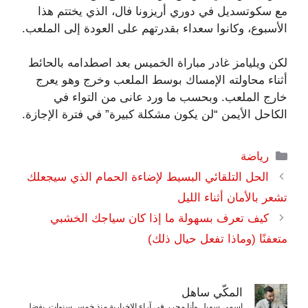
مع سكوتسديل في دوري أريزونا فال، الذي يختتم هذا
الأسبوع، وكانوا سعداء بقدرتهم على العودة إلى الملعب.
لكن ويليامز غادر مباراة الخميس بعد اصطدامه بالحائط
أثناء محاولته الإمساك بوسط الملعب وخرج وهو يعرج
خارج الملعب. وبحسب ما ورد عانى من التواء في
الكاحل الأيمن “لن يكون مشكلة كبيرة” في فترة الإجازة.
التصنيفات
رياضة
الحل التلقائي البسيط لإضاءة الحمام الذي سيجعلك
تشعر بالأمان أثناء الليل
كيف تعرف بسهولة ما إذا كان سياجك الخشبي
متعفنًا (وماذا تفعل حيال ذلك)
المكّي ساهل
اسمي سهيل وأنا محرر في آراء الإخبارية منذ خمس سنوات. بفضل