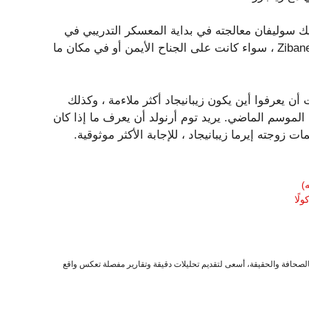
ك سوليفان معالجته في بداية المعسكر التدريبي في
منتصف سبتمبر. تعتمد التشكيلة بأكملها على مكان فتحات Zibanejad ، سواء كانت على الجناح الأيمن أو في مكان ما
أن يعرفوا أين يكون زيبانيجاد أكثر ملاءمة ، وكذلك
ر 32 عامًا لإعادة كتابة سرد الموسم الماضي. يريد توم أرنولد أن يعرف ما إذا كان
)
لًا
صحافة والحقيقة، أسعى لتقديم تحليلات دقيقة وتقارير مفصلة تعكس واقع