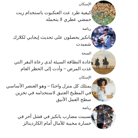
الإسكان
كيفية طرد عث العنكبوت باستخدام زيت
حمضي عطري لا يتحمله
رياضة
يانكيز يحصلون على تحديث إيجابي لكلارك
شميدت
الصحة
عادة النظافة السيئة لدى رعاة البقر التي
غذت المرض – وأدت إلى الحظر العام
الإسكان
يمتلك كل منزل واحدًا – وهو العنصر الأساسي
في المطبخ العتيق لاستخدامه في تخزين
سطح العمل الأنيق
رياضة
تسببت مضارب يانكيز في فشل آخر في
خسارة مخيبة للآمال أمام الكاردينالز