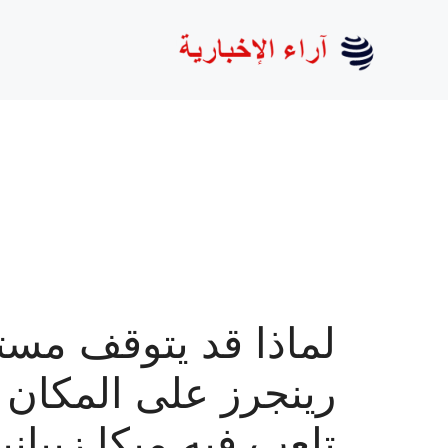
نتقل
لى
لمحتوى
لماذا قد يتوقف مست
رينجرز على المكان 
تلعب فيه ميكا زيباني