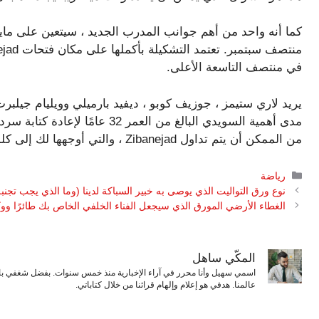
كما أنه واحد من أهم جوانب المدرب الجديد ، سيتعين على ماي
في منتصف التاسعة الأعلى.
يريد لاري ستيمز ، جوزيف كوبو ، ديفيد بارميلي وويليام جيلبرت 
مدى أهمية السويدي البالغ من العم
من الممكن أن يتم تداول Zibanejad ، والتي أوجهها لك إلى كلمات زوجته إيرما زيبانيجاد ، للإجابة الأكثر موثوقية.
التصنيفات
رياضة
نوع ورق التواليت الذي يوصى به خبير السباكة لدينا (وما الذي يجب تجنبه
الغطاء الأرضي المورق الذي سيجعل الفناء الخلفي الخاص بك طائرًا ووكو
المكّي ساهل
اسمي سهيل وأنا محرر في آراء الإخبارية منذ خمس سنوات. بفضل شغفي بال
عالمنا. هدفي هو إعلام وإلهام قرائنا من خلال كتاباتي.