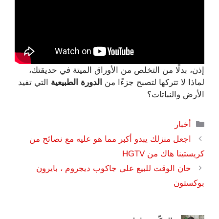
إذن، بدلًا من التخلص من الأوراق الميتة في حديقتك،
لماذا لا تتركها لتصبح جزءًا من
الدورة الطبيعية
التي تفيد
الأرض والنباتات؟
التصنيفات
أخبار
اجعل منزلك يبدو أكبر مما هو عليه مع نصائح من
كريستينا هاك من HGTV
حان الوقت للبيع على جاكوب ديجروم ، بايرون
بوكستون