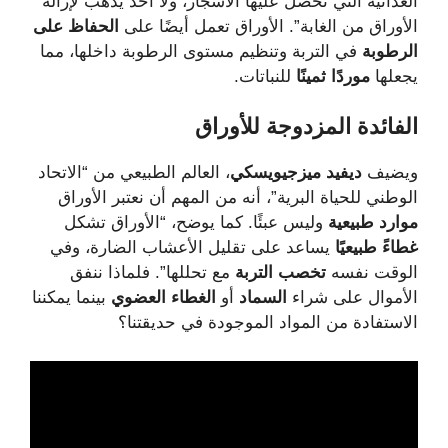
الغذائية التي تحصل عليها الأشجار، ولا أحد يذهب لإزالة
الأوراق من الغابة”. الأوراق تعمل أيضًا على
الحفاظ على
الرطوبة
في التربة وتنظيم مستوى الرطوبة داخلها، مما
يجعلها
موردًا ثمينًا
للنباتات.
الفائدة
المزدوجة
للأوراق
ويضيف
ديفيد ميزجيويسكي
، العالم الطبيعي من “الاتحاد
الوطني للحياة البرية”، أنه من المهم أن نعتبر الأوراق
موارد طبيعية
وليس عبئًا. كما يوضح، “الأوراق تشكل
غطاءً طبيعيًا
يساعد على تقليل الأعشاب الضارة، وفي
الوقت نفسه
تخصب التربة
مع تحللها”. فلماذا ننفق
الأموال على شراء
السماد
أو
الغطاء العضوي
بينما يمكننا
الاستفادة من المواد الموجودة في حديقتنا؟