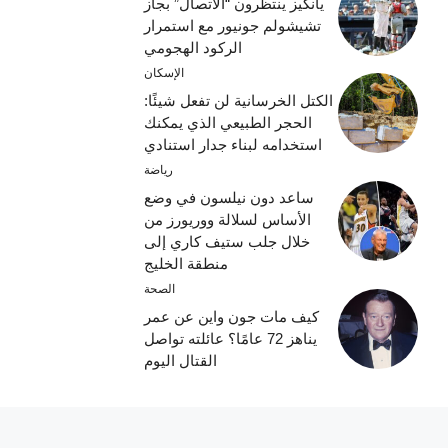
يانكيز ينتظرون “الاتصال” بجاز
تشيشولم جونيور مع استمرار
الركود الهجومي
الإسكان
الكتل الخرسانية لن تفعل شيئًا:
الحجر الطبيعي الذي يمكنك
استخدامه لبناء جدار استنادي
رياضة
ساعد دون نيلسون في وضع
الأساس لسلالة ووريورز من
خلال جلب ستيف كاري إلى
منطقة الخليج
الصحة
كيف مات جون واين عن عمر
يناهز 72 عامًا؟ عائلته تواصل
القتال اليوم