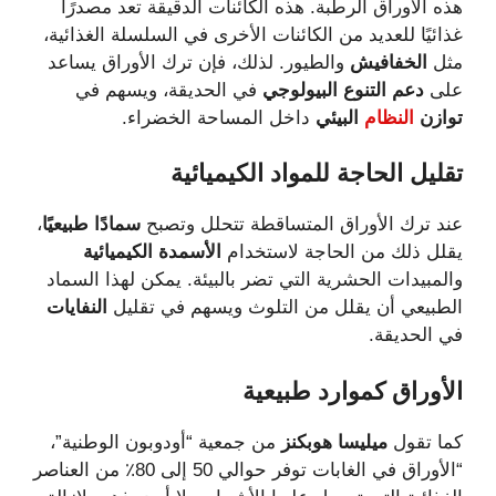
هذه الأوراق الرطبة. هذه الكائنات الدقيقة تعد مصدرًا
غذائيًا للعديد من الكائنات الأخرى في السلسلة الغذائية،
مثل
الخفافيش
والطيور. لذلك، فإن ترك الأوراق يساعد
على
دعم التنوع البيولوجي
في الحديقة، ويسهم في
توازن
النظام
البيئي
داخل المساحة الخضراء.
تقليل
الحاجة
للمواد
الكيميائية
عند ترك الأوراق المتساقطة تتحلل وتصبح
سمادًا طبيعيًا
،
يقلل ذلك من الحاجة لاستخدام
الأسمدة الكيميائية
والمبيدات الحشرية التي تضر بالبيئة. يمكن لهذا السماد
الطبيعي أن يقلل من التلوث ويسهم في تقليل
النفايات
في الحديقة.
الأوراق
كموارد
طبيعية
كما تقول
ميليسا هوبكنز
من جمعية “أودوبون الوطنية”،
“الأوراق في الغابات توفر حوالي 50 إلى 80٪ من العناصر