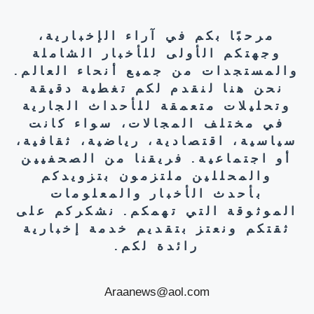
مرحبًا بكم في آراء الإخبارية،
وجهتكم الأولى للأخبار الشاملة
والمستجدات من جميع أنحاء العالم.
نحن هنا لنقدم لكم تغطية دقيقة
وتحليلات متعمقة للأحداث الجارية
في مختلف المجالات، سواء كانت
سياسية، اقتصادية، رياضية، ثقافية،
أو اجتماعية. فريقنا من الصحفيين
والمحللين ملتزمون بتزويدكم
بأحدث الأخبار والمعلومات
الموثوقة التي تهمكم. نشكركم على
ثقتكم ونعتز بتقديم خدمة إخبارية
رائدة لكم.
Araanews@aol.com