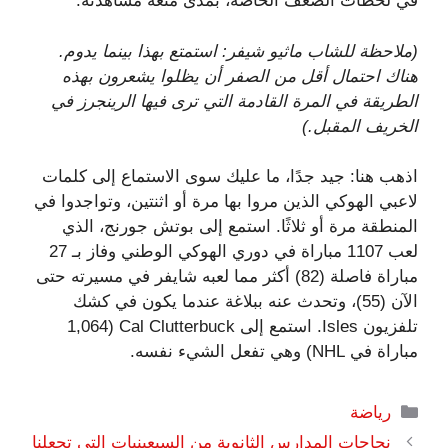
في لحظات الضعف الخاصة، بمدى متعة مشاهدته.
(ملاحظة للشاب ماثيو شيفر: استمتع بهذا بينما يدوم.
هناك احتمال أقل من الصفر أن يظلوا يشعرون بهذه
الطريقة في المرة القادمة التي ترى فيها الرينجرز في
الخريف المقبل.)
اذهب هنا: جيد جدًا، ما عليك سوى الاستماع إلى كلمات
لاعبي الهوكي الذين مروا بها مرة أو اثنتين، وتواجدوا في
المنطقة مرة أو ثلاثًا. استمع إلى بوتش جورنج، الذي
لعب 1107 مباراة في دوري الهوكي الوطني وفاز بـ 27
مباراة فاصلة (82) أكثر مما لعبه شايفر في مسيرته حتى
الآن (55)، وتحدث عنه ببلاغة عندما يكون في كشك
تلفزيون Isles. استمع إلى Cal Clutterbuck (1,064
مباراة في NHL) وهي تفعل الشيء نفسه.
التصنيفات
رياضة
نجاحات المدارس الثانوية من السبعينيات التي تجعلنا