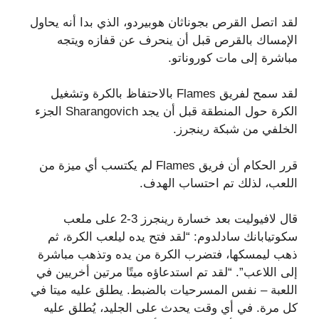
لقد اتصل القرص بجوناثان هوبيردو، الذي بدا أنه يحاول
الإمساك بالقرص قبل أن ينحرف عن قفازه ويتجه
مباشرة إلى مات كوروناتو.
لقد سمح لفريق Flames بالاحتفاظ بالكرة وتشغيل
الكرة حول المنطقة قبل أن يجد Sharangovich الجزء
الخلفي من شبكة رينجرز.
قرر الحكام أن فريق Flames لم يكتسب أي ميزة من
اللعب، لذلك تم احتساب الهدف.
قال لافيوليت بعد خسارة رينجرز 3-2 على ملعب
سكوتيابانك سادلدوم: “لقد فتح يده ليلعب الكرة، ثم
ذهب ليمسكها، فتضرب الكرة من يده وتذهب مباشرة
إلى اللاعب”. “لقد تم استدعاؤه ميتًا مرتين أخريين في
اللعبة – نفس المسرحيات بالضبط. يطلق عليه ميتا في
كل مرة. في أي وقت يحدث على الجليد، يُطلق عليه