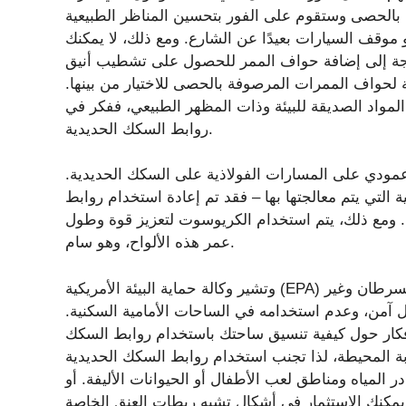
بالحصى وستقوم على الفور بتحسين المناظر الطبيعية
موقف السيارات بعيدًا عن الشارع. ومع ذلك، لا يمكنك
اجة إلى إضافة حواف الممر للحصول على تشطيب أنيق
ة لحواف الممرات المرصوفة بالحصى للاختيار من بينها.
مواد الصديقة للبيئة وذات المظهر الطبيعي، ففكر في
روابط السكك الحديدية.
مودي على المسارات الفولاذية على السكك الحديدية.
ة التي يتم معالجتها بها – فقد تم إعادة استخدام روابط
. ومع ذلك، يتم استخدام الكريوسوت لتعزيز قوة وطول
عمر هذه الألواح، وهو سام.
وتشير وكالة حماية البيئة الأمريكية (EPA) إلى أن هذا المبيد الكيميائي يشكل مخاطر صحية تتعلق بالسرطان وغير
آمن، وعدم استخدامه في الساحات الأمامية السكنية.
كار حول كيفية تنسيق ساحتك باستخدام روابط السكك
 المحيطة، لذا تجنب استخدام روابط السكك الحديدية
لمياه ومناطق لعب الأطفال أو الحيوانات الأليفة. أو
يمكنك الاستثمار في أشكال تشبه ربطات العنق الخاصة