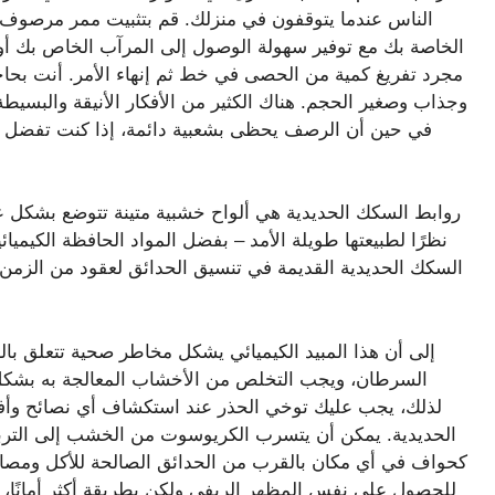
الناس عندما يتوقفون في منزلك. قم بتثبيت ممر مرصوف 
الخاصة بك مع توفير سهولة الوصول إلى المرآب الخاص بك أو 
مجرد تفريغ كمية من الحصى في خط ثم إنهاء الأمر. أنت بح
وجذاب وصغير الحجم. هناك الكثير من الأفكار الأنيقة والبسيط
في حين أن الرصف يحظى بشعبية دائمة، إذا كنت تفضل ال
روابط السكك الحديدية هي ألواح خشبية متينة تتوضع بشكل ع
نظرًا لطبيعتها طويلة الأمد – بفضل المواد الحافظة الكيميائي
السكك الحديدية القديمة في تنسيق الحدائق لعقود من الزمن
السرطان، ويجب التخلص من الأخشاب المعالجة به بشكل 
لذلك، يجب عليك توخي الحذر عند استكشاف أي نصائح وأف
الحديدية. يمكن أن يتسرب الكريوسوت من الخشب إلى التربة
كحواف في أي مكان بالقرب من الحدائق الصالحة للأكل ومصادر ا
للحصول على نفس المظهر الريفي ولكن بطريقة أكثر أمانًا، 