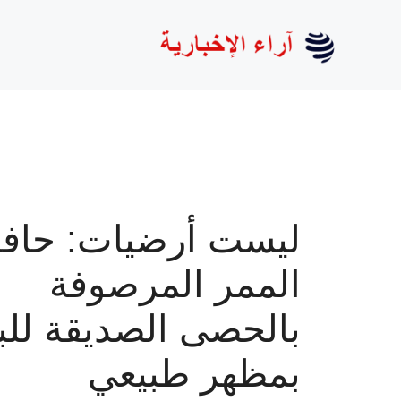
نتقل
لى
لمحتوى
ليست أرضيات: حافة
الممر المرصوفة
بالحصى الصديقة للبي
بمظهر طبيعي