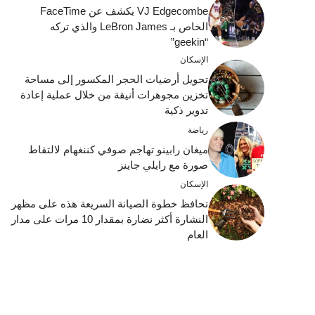
VJ Edgecombe يكشف عن FaceTime
الخاص بـ LeBron James والذي تركه
“geekin”
الإسكان
تحويل أرضيات الحجر المكسور إلى مساحة
تخزين مجوهرات أنيقة من خلال عملية إعادة
تدوير ذكية
رياضة
ميغان رابينو تهاجم صوفي كننغهام لالتقاط
صورة مع رايلي جاينز
الإسكان
تحافظ خطوة الصيانة السريعة هذه على مظهر
النشارة أكثر نضارة بمقدار 10 مرات على مدار
العام