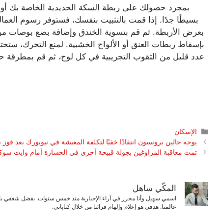
بمجرد حصولك على ربطة السكة الحديدية الخاصة بك أو خي
بسيطًا جدًا. إذا قمت بالتثبيت بنفسك، فستوفر رسوم العمالة
بعرض الأربطة. ثم قم بتسوية الخندق وإضافة بضع بوصات 
بإسقاط ربطات العنق أو الألواح الخشبية. لمنع التحرك، ستح
التصنيفات
الإسكان
يوجه جالين برونسون انتقادًا خفيًا لتكلفة المعيشة في نيويورك بعد فوز
تمت معاقبة المراوغين بجولة قبيحة أخرى في الخسارة أمام وايت س
المكّي ساهل
اسمي سهيل وأنا محرر في آراء الإخبارية منذ خمس سنوات. بفضل شغفي بال
عالمنا. هدفي هو إعلام وإلهام قرائنا من خلال كتاباتي.