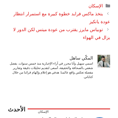
التصنيفات
الإسكان
يتخذ ماكس فرايد خطوة كبيرة مع استمرار انتظار
عودة يانكيز
توبياس مايرز يقترب من عودة ميتس لكن الدور لا
يزال في الهواء
المكّي ساهل
اسمي سهيل وأنا محرر في آراء الإخبارية منذ خمس سنوات. بفضل
شغفي بالصحافة والحقيقة، أسعى لتقديم تحليلات دقيقة وتقارير
مفصلة تعكس واقع عالمنا. هدفي هو إعلام وإلهام قرائنا من خلال
كتاباتي.
الأحدث
الإسكان