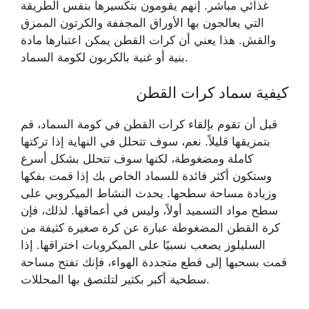
غذائي مباشر. إنهم يقومون بتكسيرها بنفس الطريقة
التي يعالجون بها الأوراق المجففة والكرتون الممزق
والقش. هذا يعني أن كرات القطن يمكن اعتبارها مادة
بنية أو غنية بالكربون لكومة السماد.
كيفية سماد كرات القطن
قبل أن تقوم بإلقاء كرات القطن في كومة السماد، قم
بتمزيقها قليلاً. نعم، سوف تتحلل في النهاية إذا تركتها
كاملة ومضغوطة، لكنها سوف تتحلل بشكل أسرع
وستكون أكثر فائدة للسماد الخاص بك إذا قمت بفكها
وزيادة مساحة سطحها. يحدث النشاط الميكروبي على
سطح مواد التسميد أولاً، وليس في أعماقها. لذلك، فإن
كرة القطن المضغوطة عبارة عن كرة صغيرة كثيفة من
السليلوز يصعب نسبيًا على الميكروبات اختراقها. إذا
قمت بسحبها إلى قطع متجددة الهواء، فإنك تفتح مساحة
سطحية أكبر بكثير لتلتصق بها المحللات.