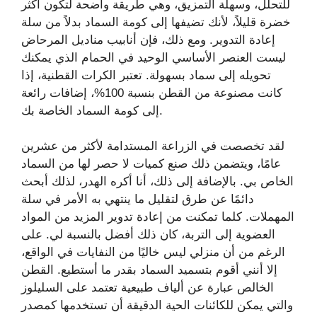
للتحلل، وسهلة التمزيق، وهي طريقة واضحة لتكون أكثر
خضرة قليلاً، لأنك تضيفها إلى كومة السماد بدلاً من سلة
إعادة التدوير. ومع ذلك، فإن أنابيب مناديل المرحاض
ليست العنصر الأساسي الوحيد في الحمام الذي يمكنك
تحويله إلى سماد بسهولة. تعتبر الكرات القطنية، إذا
كانت مصنوعة من القطن بنسبة 100%، إضافات رائعة
إلى كومة السماد الخاصة بك.
لقد تخصصت في الزراعة المستدامة لأكثر من عشرين
عامًا، ويتضمن ذلك صنع كميات لا حصر لها من السماد
الخاص بي. بالإضافة إلى ذلك، أنا أكره الهدر، لذلك أبحث
دائمًا عن طرق لتقليل ما ينتهي به الأمر في سلة
المهملات. كلما تمكنت من إعادة تدوير المزيد من المواد
العضوية إلى التربة، كان ذلك أفضل بالنسبة لي. على
الرغم من أن منزلي ليس خاليًا من النفايات في الواقع،
إلا أنني أقوم بتسميد السماد بقدر ما أستطيع. القطن
الخالص عبارة عن ألياف طبيعية تعتمد على السليلوز
والتي يمكن للكائنات الحية الدقيقة أن تستخدمها كمصدر