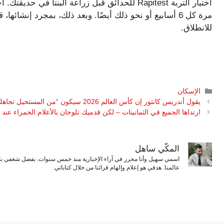
اختبار التربة Rapitest للحدائق قبل زراعة البنتا ف
مرة كل 6 أسابيع أو نحو ذلك أيضًا. وبعد ذلك، بمجرد إنشائ
للانطلاق.
التصنيفات
الإسكان
يقول أندريس كانتور إن كأس العالم 2026 سيكون “من المستحيل تجاهله” في أمريكا
ارتداها الجميع في الثمانينات – لكن قدميك تلوحان بالأعلام الحمراء عند 
المكّي ساهل
اسمي سهيل وأنا محرر في آراء الإخبارية منذ خمس سنوات. بفضل شغفي بال
عالمنا. هدفي هو إعلام وإلهام قرائنا من خلال كتاباتي.