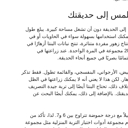
ملمس إلى حديقتك
 إلى الحديقة دون أن تشغل مساحة كبيرة. يبلغ طول
عرضه 15 بوصة فقط. لذلك، يمكنك استخدامها بسهولة سواء في الحاويات أو في
 زهور مفردة متناثرة، تنتج نباتات البنتا أزهارًا في
مجموعات كثيفة، ويمكن للنبات الواحد أن يحمل ما يصل إلى 20 مجموعة في المرة الواحدة. عند زراعتها في
مامًا بصريًا في جميع أنحاء الحديقة.
ردي، الأبيض، الأرجواني، البنفسجي، والقائمة تطول. فقط تذكر
. لكن هذا لا يعني أنه لا يمكنك زراعتها في الظل
اف ذلك، تحتاج البنتا أيضًا إلى تربة جيدة التصريف
يقتك. بالإضافة إلى ذلك، يمكنك أيضًا البحث عن
من المهم أيضًا أن نلاحظ هنا أن البنتا تفضل التربة الحمضية قليلاً مع درجة حموضة تتراوح بين 6 و7. لذا، تأكد من
م مجموعة أدوات اختبار التربة المنزلية مثل مجموعة