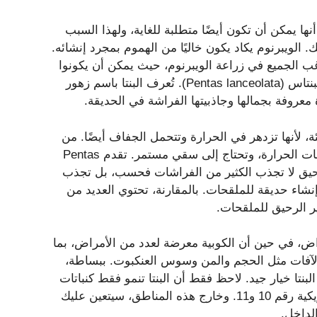
نها يمكن أن تكون أيضًا متطلبة للغاية، ولهذا السبب
ك. الويبرنوم يكاد يكون خاليًا من الهموم بمجرد إنشائه.
رغب الجميع في زراعة الويبرنوم، حيث يمكن أن يكونوا
مزارعين عدوانيين. لذا، قد يكون من المفيد إلقاء نظرة على البنتاس (Pentas lanceolata). تُعرف البنتا باسم زهور
عروفة بجمالها وجاذبيتها الفراشة في الحديقة.
ئة، لأنها تزدهر في الحرارة وتتحمل الجفاف أيضًا. من
ناحية أخرى، تبدأ نباتات الكوبية في الانخفاض عندما ترتفع درجات الحرارة، وتحتاج إلى سقي مستمر. تقدم Pentas
لرحيق لا تجذب الكثير من الفراشات فحسب، بل تجذب
ل إنشاء حديقة للملقحات. بالمقارنة، تحتوي العديد من
ير الرحيق للملقحات.
مراض، في حين أن الكوبية معرضة لعدد من الأمراض، بما
ى الآفات مثل الحجم والمن وسوس العنكبوت. ببساطة،
بنتا خيار جيد. لاحظ فقط أن البنتا تنمو فقط كنباتات
معمرة في مناطق مقاومة النباتات التابعة لوزارة الزراعة الأمريكية رقم 10 و11. وخارج هذه المناطق، سيتعين عليك
لداخل.