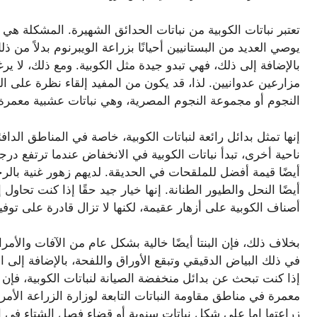
تعتبر نباتات الكوبية من نباتات الحدائق الشهيرة. المشكلة هي أ
يوصي العديد من البستانيين أحيانًا بزراعة الويبرنوم بدلاً من ذل
بالإضافة إلى ذلك، فهي تبدو جيدة مثل الكوبية. ومع ذلك، لا ي
النجوم أو مجموعة النجوم المصرية، وهي نباتات عشبية معمرة م
إنها تمثل بدائل رائعة لنباتات الكوبية، خاصة في المناطق الداف
أيضًا قيمة أفضل للملقحات في الحديقة. لديهم زهور غنية با
أيضًا النحل والطيور الطنانة. إنها خيار جيد حقًا إذا كنت تحاو
أصناف الكوبية على أزهار عقيمة، لكنها لا تزال قادرة على توف
بخلاف ذلك، فإن البنتا أيضًا خالية بشكل عام من الآفات والأ
في ذلك البياض الدقيقي وتبقع الأوراق واللفحة، بالإضافة إل
إذا كنت تبحث عن بدائل منخفضة الصيانة لنباتات الكوبية، فإن ال
زراعتها إما على شكل نباتات سنوية أو قضاء فصل الشتاء في ا