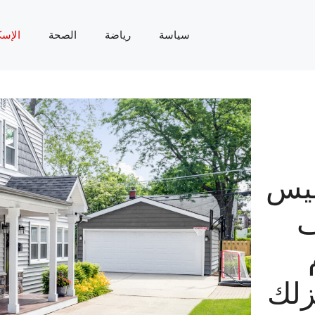
سياسة
رياضة
الصحة
الإسك
ليس
ف
زلك