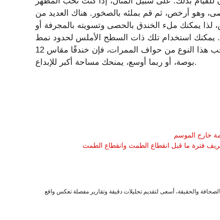
للقيام بذلك. على سبيل المثال، إذا كنت تحب المظهر
ى، وهو أرخص، ثم قم بملئه بالصخور. هناك العديد من
ص، لذا يمكنك ملء الخندق بالحصى وتسويته بالمجرفة أو
مكنك استخدام تلك ذات السطح الأملس لحدود نمط Zen أو
القطع الزاويّة للحصول على مظهر أكثر حداثة. إذا كنت تحب هذا النوع من حواف الممرات، فإن خندقًا مقاس 12
بوصة، أو ربما أوسع، يمنحك مساحة أكبر للإبداع.
مة خارج الموسم
ة تعريف فترة ما قبل انقطاع الطمث وانقطاع الطمث
صحافة والحقيقة، أسعى لتقديم تحليلات دقيقة وتقارير مفصلة تعكس واقع