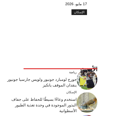
17 مايو، 2026
الإسكان
الأحدث
رياضة
جورج لومبارد جونيور ولويس جارسيا جونيور
ينقذان الموقف يانكيز
الإسكان
استخدم وعاءًا بسيطًا للحفاظ على جفاف
البذور الموجودة في وحدة تغذية الطيور
الأسطوانية