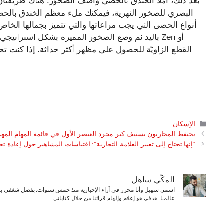
بعد ذلك، املأ الخندق بالحصى وأضف الصخور. هناك طريقتان 
البصري للصخور النهرية، فيمكنك ملء معظم الخندق بالحص
أنواع الحصى التي يجب مراعاتها والتي تتميز بجمالها الخا
باليد ثم وضع الصخور المميزة بشكل استراتيجي. ي
التصنيفات
الإسكان
يحتفظ المحاربون بستيف كير مجرد العنصر الأول في قائمة المهام المه
“إنها تحتاج إلى تغيير العلامة التجارية”: اقتباسات المشاهير حول إعاد
المكّي ساهل
اسمي سهيل وأنا محرر في آراء الإخبارية منذ خمس سنوات. بفضل شغفي بال
عالمنا. هدفي هو إعلام وإلهام قرائنا من خلال كتاباتي.