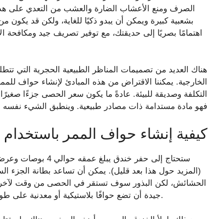
الصرف ومنع الأعشاب الضارة والعشب من التعدي على ه
بشعبية كبيرة ويمكن أن يبدو ذكيًا للغاية، ولكن قد يكون 
اهتمامًا بصريًا إلى حديقتك، مع توفير تصريف جيد ومكافحة
هناك العديد من تصميمات المناظر الطبيعية الحجرية التي تت
الخارجية. يمكننا الاقتراض من هذه المبادئ لإنشاء حواف للم
التكلفة وصديقة للبيئة. عادةً ما يكون سعر الحصى جزءًا صغ
فهو مادة مستدامة ذات مصادر طبيعية. وينطبق الشيء نفسه ع
كيفية إنشاء حواف الممر باستخدام
(المزيد حول هذا بعد قليل). يمكن أن تساعد بطانة الجزء ا
الحشائش، لكن البذور سوف تستقر في الحصى من وقت لآخر على
جيدة أن تضع حوافًا بلاستيكية أو معدنية على طول جانب العشب من خندقك للحفاظ على الحدود مرتبة.