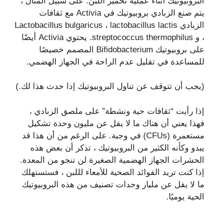
البروبيوتيك أثناء عملية تخمير اللبن. على سبيل المثال ،
يتم صنع الزبادي بروبيوتيك في Activia مع ثقافات
الزبادي Lactobacillus bulgaricus ، lactobacillus lactis
، و streptococcus thermophilus. يحتوي Activia أيضًا
على بروبيوتيك Bifidobacterium المصمم خصيصًا
للمساعدة في تقليل عدم الراحة في الجهاز الهضمي.
(يجب أن تتوقف عن تناول البروبيوتيك إذا حدث هذا لك.)
إذا رأيت “ثقافات حية ونشطة” على ملصق الزبادي ،
فهذا يعني أن هناك ما لا يقل عن مليون وحدة تشكيل
مستعمرة (CFUs) في وجبة. على الرغم من أن هذا قد
يبدو وكأنه الكثير من البروبيوتيك ، تذكر أن بعض هذه
الحشرات الجهاز الهضمية الصغيرة لن تنجو من المعدة.
إذا كنت تريد الفوائد الصحية للأمعاء لللبن ، فستستهلك
ما لا يقل عن مليار وحدات تصنيف من هذه البروبيوتيك
الحية يوميًا.