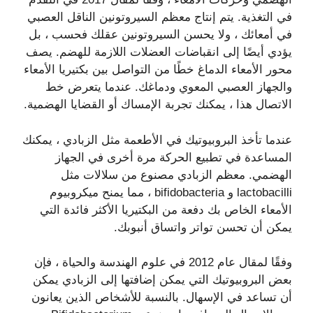
في التغذية. يتم إنتاج معظم السيروتونين الناقل العصبي
في أمعائك ، ولا يحسن السيروتونين عقلك فحسب ، بل
يؤدي أيضًا إلى انقباضات العضلات اللازمة للهضم. يصف
محور الأمعاء الدماغ خطًا من التواصل بين بكتيريا الأمعاء
والجهاز العصبي المعوي ودماغك. عندما يتعرض خط
الاتصال هذا ، يمكنك تجربة الإمساك أو القضايا الهضمية.
عندما تأخذ البروبيوتيك في الأطعمة مثل الزبادي ، يمكنك
المساعدة في تطبيع الحركة مرة أخرى في الجهاز
الهضمي. معظم الزبادي مصنوع من سلالات مثل
lactobacilli و bifidobacteria ، مما يمنح ميكروبيوم
الأمعاء الخاص بك دفعة من البكتيريا الأكثر فائدة التي
يمكن أن تحسن تواتر واتساق أنبوبك.
وفقًا لمقال عام 2012 في علوم الهندسة والحياة ، فإن
بعض البروبيوتيك التي يمكن إضافتها إلى الزبادي يمكن
أن تساعد في الإسهال. بالنسبة للأشخاص الذين يعانون