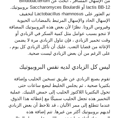
من الإسهال المسافر ، ابحث عن Bifidobacterium
lactis BB-12 أو Saccharomyces Boulardii بروبيوتيك.
تم العثور على Lactobacillus rhamnosus لتخفيف
الإسهال الحاد والإسهال المرتبط بالمضادات الحيوية
وفيروس الروتا. نظرًا لأن بعض هذه البروبيوتيك المضافة
لا تنجو بسبب عوامل مثل كمية السكر في الزبادي أو
وقت تخمير الزبادي ، فإن تناول الزبادي مرة لا يضمن
الإغاثة من قضايا التعب. عليك أن تأكل الزبادي كل يوم ،
على الرغم من أن بعض الزبادي ليست صحية.
ليس كل الزبادي لديه نفس البروبيوتيك
تقوم بصنع الزبادي عن طريق تسخين الحليب وإضافة
بكتيريا صحية ، ثم يجلس الخليط لبضع ساعات حتى
تحول البكتيريا اللاكتوز الحليب إلى حمض اللبنيك. عملية
التخمير هذه تجعل الحليب سميكًا مع إعطائه هذا الذوق.
عندما تتطلع إلى ممر الألبان ، قد تلاحظ أن بعض الزبادي
لديهم بروبيوتيك أكثر من غيرها. تتم إضافة هذه