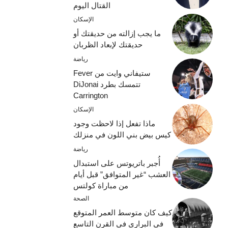
القتال اليوم
الإسكان
ما يجب إزالته من حديقتك أو
حديقتك لإبعاد الظربان
رياضة
ستيفاني وايت من Fever
تتمسك بطرد DiJonai
Carrington
الإسكان
ماذا تفعل إذا لاحظت وجود
كيس بيض بني اللون في منزلك
رياضة
أُجبر باتريوتس على استبدال
العشب “غير المتوافق” قبل أيام
من مباراة كولتس
الصحة
كيف كان متوسط ​​العمر المتوقع
في البراري في القرن التاسع