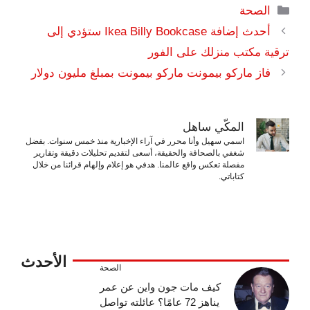
التصنيفات
الصحة
أحدث إضافة Ikea Billy Bookcase ستؤدي إلى
ترقية مكتب منزلك على الفور
فاز ماركو بيمونت ماركو بيمونت بمبلغ مليون دولار
المكّي ساهل
اسمي سهيل وأنا محرر في آراء الإخبارية منذ خمس سنوات. بفضل
شغفي بالصحافة والحقيقة، أسعى لتقديم تحليلات دقيقة وتقارير
مفصلة تعكس واقع عالمنا. هدفي هو إعلام وإلهام قرائنا من خلال
كتاباتي.
الأحدث
الصحة
كيف مات جون واين عن عمر
يناهز 72 عامًا؟ عائلته تواصل