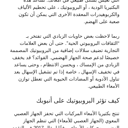
التي تعيش بشكل طبيعي في أمعائك. تساعد هذه
البكتيريا الودية ، أو البروبيوتيك ، على تحطيم الألياف
والكربوهيدرات المعقدة الأخرى التي يمكن أن تكون
صعبة على الهضم.
ربما لاحظت بعض حاويات الزبادي التي تفتخر بـ
“الثقافات البروبيوتي الحية”. حتى أن بعض العلامات
التجارية تضيف سلالات إضافية من البروبيوتيك المصممة
خصيصًا لدعم صحة الجهاز الهضمي. الفوائد؟ قد يخفف
الزبادي من الإمساك ، ويحسن الانتظام ، وحتى يساعد
في تخفيف الإسهال ، خاصة إذا تم تشغيل الإسهال بعد
تناول الأدوية أو المضادات الحيوية التي تعطل توازن
الأمعاء الطبيعي.
كيف تؤثر البروبيوتيك على أنبوبك
تنتج بكتيريا الأمعاء المركبات التي تحفز الجهاز العصبي
المعوي (الجهاز العصبي للأمعاء) التي تنظم الجهاز
الهضمي وحركات الأمعاء ، وفقًا لمقال 2017 في التقدم