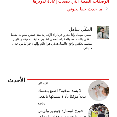
الوصفات الطبية التي يصعب إعادة تدويرها
ما حدث حقا لجوتي
المكّي ساهل
اسمي سهيل وأنا محرر في آراء الإخبارية منذ خمس سنوات. بفضل
شغفي بالصحافة والحقيقة، أسعى لتقديم تحليلات دقيقة وتقارير
مفصلة تعكس واقع عالمنا. هدفي هو إعلام وإلهام قرائنا من خلال
كتاباتي.
الأحدث
الإسكان
لا يسد بندقية؟ اصنع بنفسك
بديلاً مؤقتًا بأداة تمتلكها بالفعل
رياضة
جورج لومبارد جونيور ولويس
جارسيا جونيور ينقذان الموقف