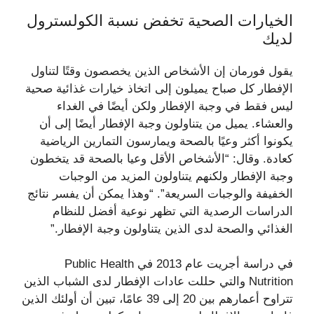
الخيارات الصحية تخفض نسبة الكولسترول
لديك
يقول فورمان إن الأشخاص الذين يخصصون وقتًا لتناول
الإفطار كل صباح يميلون إلى اتخاذ خيارات غذائية صحية
ليس فقط في وجبة الإفطار ولكن أيضًا في الغداء
والعشاء. يميل من يتناولون وجبة الإفطار أيضًا إلى أن
يكونوا أكثر وعيًا بالصحة ويمارسون التمارين الرياضية
كعادة. وقال: “الأشخاص الأقل وعيا بالصحة قد يتخطون
وجبة الإفطار ولكنهم يتناولون المزيد من الوجبات
الخفيفة والوجبات السريعة”. “وهذا يمكن أن يفسر نتائج
الدراسات الرصدية التي تظهر نوعية أفضل للنظام
الغذائي والصحة لدى الذين يتناولون وجبة الإفطار.”
في دراسة أجريت عام 2013 في Public Health
Nutrition والتي حللت عادات الإفطار لدى الشباب الذين
تتراوح أعمارهم بين 20 إلى 39 عامًا، تبين أن أولئك الذين