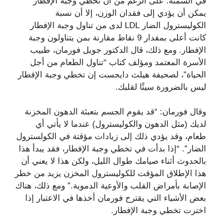
في السمنة. على الرغم من أن تخطي وجبة الإفطار
يمكن أن يؤدي إلى فقدان الوزن، إلا أن نسبة
الكوليسترول الضار LDL لدى من تناول وجبة الإفطار
كانت أعلى بمقدار 9 نقاط مقارنة بمن يتناولون وجبة
الإفطار. ومع ذلك، قال الدكتور جويل فورمان، طبيب
الأسرة المعتمد ومؤلف كتاب “تناول الطعام من أجل
الحياة”، لصحيفة هيلث دايجست إن تخطي وجبة الإفطار
ليس بالضرورة سيئًا لقلبك.
وقال فورمان: “قد يقوم الجسم بتعبئة الدهون المخزنة
لديك (مثل الدهون والكوليسترول) عندما لا يأتي أي
طعام، وقد يؤدي ذلك إلى زيادات مؤقتة في الكولسترول
الضار”. “إذا بدأت في تخطي وجبة الإفطار، فقد يبدأ هذا
بالحدوث أثناء صيامك طوال الليل، ولكن هذا لا يعني أن
هذا الإطلاق المؤقت للكوليسترول المخزن يزيد من خطر
الإصابة بأمراض القلب والأوعية الدموية.” ومع ذلك، هناك
بعض الأشياء التي يقترح فورمان أخذها في الاعتبار إذا
اخترت تخطي وجبة الإفطار.