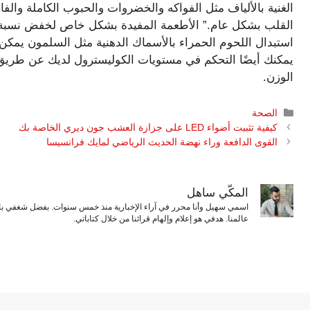
الغنية بالألياف مثل الفواكه والخضروات والحبوب الكاملة والف
القلب بشكل عام.” الأطعمة المفيدة بشكل خاص لخفض نسبة ا
استبدال اللحوم الحمراء بالأسماك الدهنية مثل السلمون يمكن 
يمكنك أيضًا التحكم في مستويات الكوليسترول لديك عن طريق 
الوزن.
التصنيفات
الصحة
كيفية تثبيت أضواء LED على جزازة العشب جون ديري الخاصة بك
القوى الدافعة وراء نهضة الحديث الرياضي لمايك فرانسيسا
المكّي ساهل
اسمي سهيل وأنا محرر في آراء الإخبارية منذ خمس سنوات. بفضل شغفي بال
عالمنا. هدفي هو إعلام وإلهام قرائنا من خلال كتاباتي.