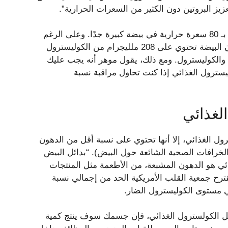
يز البروتين دون الكثير من السعرات الحرارية”.
يحتوي ربع كوب من بديل البيض على 29 سعرة حرارية مقارنة بـ 80 سعرة حرارية في بيضة كبيرة جدًا. وعلى الرغم
من أن كلاهما يحتوي على حوالي 6 جرامات من البروتين، إلا أن البيضة تحتوي على 208 ملليجرام من الكوليسترول
ن والكوليسترول. ومع ذلك، يقول موهر أنه يجب عليك
ليسترول الغذائي إذا كنت تحاول مراقبة نسبة
لغذائي
ول الغذائي، إلا أنها تحتوي على نسبة أقل من الدهون
الخرافات الصحية الشائعة حول البيض). “بدائل البيض
ائي هو الدهون المشبعة، من الأطعمة مثل المنتجات
 تقترح جمعية القلب الأمريكية الحد من إجمالي نسبة
ي مستوى الكوليسترول الضار.
كل الكولسترول الغذائي، فإن جسمك سوف ينتج كمية