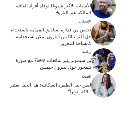
الأسباب الأكثر شيوعًا لوفاة أفراد العائلة
المالكة عبر التاريخ
الإسكان
تخلص من قذارة صناديق القمامة باستخدام
حل أكثر ثباتًا من أمازون يمكن استخدامه
كمساحة للتخزين
رياضة
بن سيمونز يثير شائعات 76ers مع صورة
تتمحور حول ليبرون جيمس
الصحة
ليس جيل الطفرة السكانية: هذا الجيل يعتبر
“الأكثر توتراً”