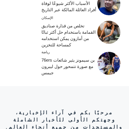
الأسباب الأكثر شيوعًا لوفاة
أفراد العائلة المالكة عبر التاريخ
الإسكان
تخلص من قذارة صناديق
القمامة باستخدام حل أكثر ثباتًا
من أمازون يمكن استخدامه
كمساحة للتخزين
رياضة
بن سيمونز يثير شائعات 76ers
مع صورة تتمحور حول ليبرون
جيمس
مرحبًا بكم في آراء الإخبارية،
وجهتكم الأولى للأخبار الشاملة
والمستجدات من جميع أنحاء العالم.