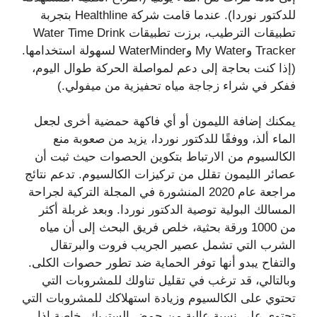
للدكتور نوردا). عندما قامت شركة Healthline بتجربة
تطبيقات الترطيب، برزت تطبيقات Water Time Drink
Tracker وMy Water وWaterMinder لسهولة استخدامها.
(إذا كنت بحاجة إلى دعم لمواصلة الحركة طوال اليوم،
ففكر في شراء زجاجة مياه تحفيزية من ميفولي.)
يمكنك إضافة الليمون أو أي فاكهة حمضية أخرى لجعل
الماء ألذ، ووفقًا للدكتور نوردا، يزيد من صعوبة منع
الكالسيوم من الارتباط بتكوين الحصوات حيث ثبت أن
عصائر الليمون تقلل من تركيزات الكالسيوم. تدعم نتائج
مراجعة عام 2020 المنشورة في المجلة التركية لجراحة
المسالك البولية توصية الدكتور نوردا. وبعد غربلة أكثر
من 1000 ورقة بحثية، خلص فريق البحث إلى أن مياه
الشرب التي تشمل عصير الجريب فروت والبرتقال
والتفاح يبدو أنها توفر الحماية ضد تطور حصوات الكلى.
وبالتالي، قد ترغب في تقليل تناولك للمشروبات التي
تحتوي على الكالسيوم وزيادة استهلاكك للمشروبات التي
تحتوي على نسبة عالية من حمض الستريك، خاصة إذا