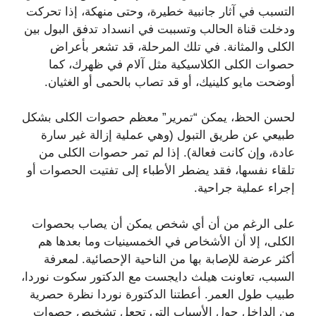
التسبب في آثار جانبية خطيرة، وحتى منهكة، إذا تحركت
ودخلت قناة الحالب وتسببت في انسداد تدفق البول بين
الكلى والمثانة. في تلك المرحلة، قد تشعر بأعراض
حصوات الكلى الكلاسيكية مثل آلام في ظهرك، كما
أوضحت مايو كلينيك، أو قد تصاب بالحمى أو الغثيان.
لحسن الحظ، يمكن “تمرير” معظم حصوات الكلى بشكل
طبيعي عن طريق التبول (وهي عملية إزالة غير سارة
عادة، وإن كانت فعالة). إذا لم تمر حصوات الكلى من
تلقاء نفسها، فقد يضطر الأطباء إلى تفتيت الحصوات أو
إجراء عملية جراحية.
على الرغم من أن أي شخص يمكن أن يصاب بحصوات
الكلى، إلا أن الأشخاص في الخمسينيات وما بعدها هم
أكثر عرضة للإصابة بها من الناحية الإحصائية. لمعرفة
السبب، تعاونت هيلث دايجست مع الدكتور سكوت نوردا،
طبيب طول العمر. أعطتنا الدكتورة نوردا نظرة حصرية
من الداخل حول الأسباب التي تجعل تشخيص حصوات