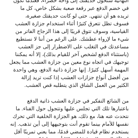
النهائية ستحول حديقتك إلى واحة خضراء، فعندما تكون
في خضم الدفع عبر رقعة صعبة بشكل خاص، كل ما
تريده هو أن تنتهي. حتى لو كانت حديقتك صغيرة،
فسوف تظل تتعرق كثيرًا أثناء استخدام جزازة العشب
القياسية، وسوف تتوق قريبًا إلى هذا الزجاج الفاتر من
شيء ما لإرواء عطشك. على الرغم من أننا لا نستطيع
مساعدتك في التغلب على الاضطرار إلى جز العشب
(باستثناء الدفع لشخص آخر للقيام بذلك)، إلا أنه يمكننا
توجيهك في اتجاه نوع معين من جزازة العشب مما يجعل
المهمة أسهل كثيرًا. إنها جزازة ذاتية الدفع، وهي واحدة
من أفضل أنواع جزازات العشب إذا كنت تريد إزالة
الكثير من العمل الشاق الذي يتطلبه قص العشب.
من الشائع التفكير في جزازة العشب ذاتية الدفع
باعتبارها تلك التي تجلس عليها وتتجول حول الفناء. ما
نتحدث عنه هنا، مع ذلك، هو الجزازة الخلفية التي تحرك
نفسها للأمام بينما تقوم أنت بتوجيهها إلى أين تذهب. إنه
يستخدم نظام قيادة للمضي قدمًا، مما يعني تمرينًا أقل