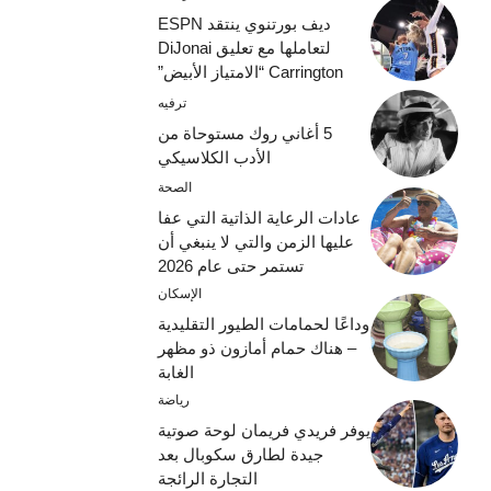
ديف بورتنوي ينتقد ESPN
لتعاملها مع تعليق DiJonai
Carrington “الامتياز الأبيض”
ترفيه
5 أغاني روك مستوحاة من
الأدب الكلاسيكي
الصحة
عادات الرعاية الذاتية التي عفا
عليها الزمن والتي لا ينبغي أن
تستمر حتى عام 2026
الإسكان
وداعًا لحمامات الطيور التقليدية
– هناك حمام أمازون ذو مظهر
الغابة
رياضة
يوفر فريدي فريمان لوحة صوتية
جيدة لطارق سكوبال بعد
التجارة الرائجة