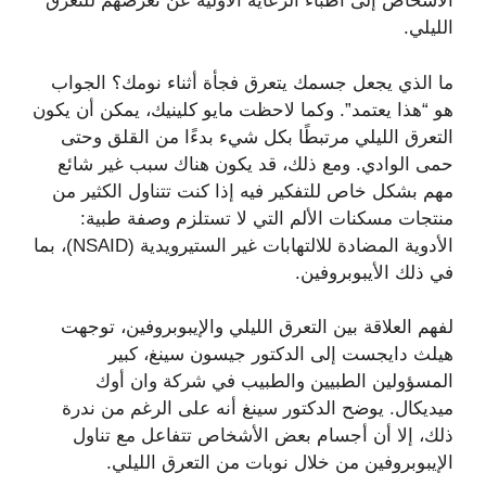
الأشخاص إلى أطباء الرعاية الأولية عن تعرضهم للتعرق
الليلي.
ما الذي يجعل جسمك يتعرق فجأة أثناء نومك؟ الجواب
هو “هذا يعتمد”. وكما لاحظت مايو كلينيك، يمكن أن يكون
التعرق الليلي مرتبطًا بكل شيء بدءًا من القلق وحتى
حمى الوادي. ومع ذلك، قد يكون هناك سبب غير شائع
مهم بشكل خاص للتفكير فيه إذا كنت تتناول الكثير من
منتجات مسكنات الألم التي لا تستلزم وصفة طبية:
الأدوية المضادة للالتهابات غير الستيرويدية (NSAID)، بما
في ذلك الأيبوبروفين.
لفهم العلاقة بين التعرق الليلي والإيبوبروفين، توجهت
هيلث دايجست إلى الدكتور جيسون سينغ، كبير
المسؤولين الطبيين والطبيب في شركة وان أوك
ميديكال. يوضح الدكتور سينغ أنه على الرغم من ندرة
ذلك، إلا أن أجسام بعض الأشخاص تتفاعل مع تناول
الإيبوبروفين من خلال نوبات من التعرق الليلي.