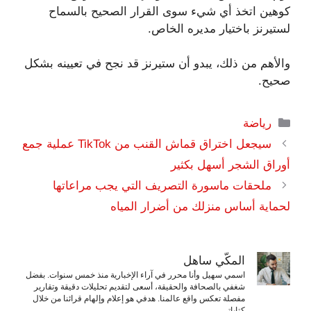
كوهين اتخذ أي شيء سوى القرار الصحيح بالسماح
لستيرنز باختيار مديره الخاص.
والأهم من ذلك، يبدو أن ستيرنز قد نجح في تعيينه بشكل
صحيح.
التصنيفات
رياضة
سيجعل اختراق قماش القنب من TikTok عملية جمع
أوراق الشجر أسهل بكثير
ملحقات ماسورة التصريف التي يجب مراعاتها
لحماية أساس منزلك من أضرار المياه
المكّي ساهل
اسمي سهيل وأنا محرر في آراء الإخبارية منذ خمس سنوات. بفضل
شغفي بالصحافة والحقيقة، أسعى لتقديم تحليلات دقيقة وتقارير
مفصلة تعكس واقع عالمنا. هدفي هو إعلام وإلهام قرائنا من خلال
كتاباتي.