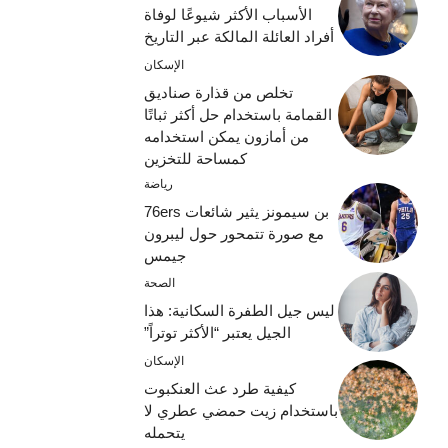
الأسباب الأكثر شيوعًا لوفاة
أفراد العائلة المالكة عبر التاريخ
الإسكان
تخلص من قذارة صناديق
القمامة باستخدام حل أكثر ثباتًا
من أمازون يمكن استخدامه
كمساحة للتخزين
رياضة
بن سيمونز يثير شائعات 76ers
مع صورة تتمحور حول ليبرون
جيمس
الصحة
ليس جيل الطفرة السكانية: هذا
الجيل يعتبر “الأكثر توتراً”
الإسكان
كيفية طرد عث العنكبوت
باستخدام زيت حمضي عطري لا
يتحمله