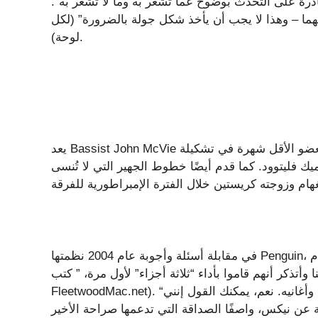
رة على التحدث بوضوح عما تشعر به وما لا تشعر به”.
هما – وهذا لا يجب أن يأخذ شكل جولة بالضرورة” (لكل
لوحة).
يعد Bassist John McVie العضو الأقل شهرة في تشكيلة Fleetwood Mac الكلاسيكية، لكنه قدم خيطًا مهمًا من
يك فليتوود. كما قدم أيضًا خطوط الجهير التي لا تُنسى
في مقابلة أسئلة وأجوبة عام 2004 نظمتها Penguin، تذكر ماكفي الرهبة التي شعر بها عند وصول نيكس وباكنغهام
و وكيلنا وأتذكر أنهم قاموا بأداء “ثلاثة أجزاء” لأول مرة، ” كتب (لكل
FleetwoodMac.net). “قشعريرة! مثير للغاية! عزف ليندسي أذهلني. صوت ستيفي وأغانيه. نعم، يمكنك القول إنني