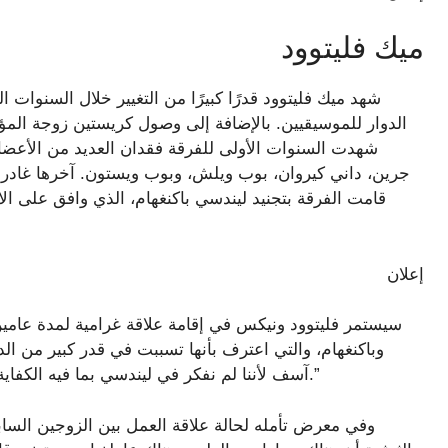
ميك فليتوود
شهد ميك فليتوود قدرًا كبيرًا من التغيير خلال السنوات 
الدوار للموسيقيين. بالإضافة إلى وصول كريستين زوجة ا
شهدت السنوات الأولى للفرقة فقدان العديد من الأعضاء
جرين، داني كيروان، بوب ويلش، وبوب ويستون. آخرها غادر بع
قامت الفرقة بتجنيد ليندسي باكنغهام، الذي وافق على 
إعلان
سيستمر فليتوود ونيكس في إقامة علاقة غرامية لمدة عامي
وباكنغهام، والتي اعترف بأنها تسببت في قدر كبير من الد
آسف لأننا لم نفكر في ليندسي بما فيه الكفاية”. “كنا نظن أنه بخير، ولكن كان بحاجة إلى الاعتراف به.”