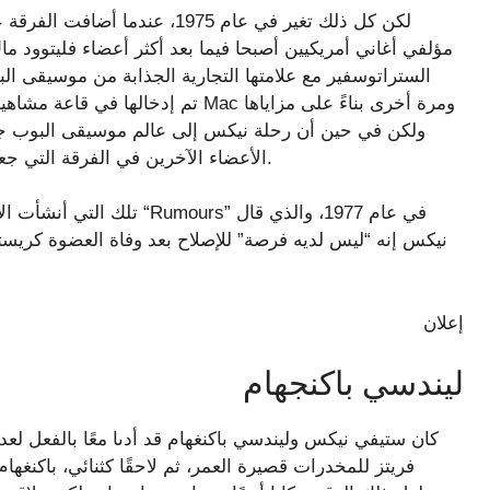
لكن كل ذلك تغير في عام 1975، 
مؤلفي أغاني أمريكيين أصبحا فيما بعد أكثر أعضاء فليتوود م
الستراتوسفير مع علامتها التجارية الجذابة من موسيقى ا
الأعضاء الآخرين في الفرقة التي جعلت منها أسطورة كانت مثيرة للاهتمام، على أقل تقدير.
إعلان
ليندسي باكنجهام
كان ستيفي نيكس وليندسي باكنغهام قد أدىا معًا بالفعل لعد