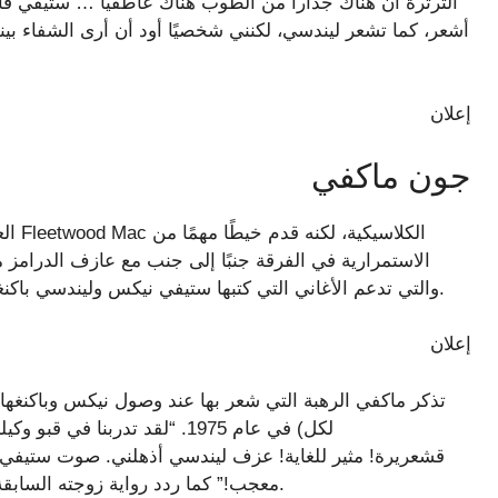
الثرثرة أن هناك جدارا من الطوب هناك عاطفيا … ستيفي قاد
أشعر، كما تشعر ليندسي، لكنني شخصيًا أود أن أرى الشفاء بين
إعلان
جون ماكفي
الاستمرارية في الفرقة جنبًا إلى جنب مع عازف الدرامز م
والتي تدعم الأغاني التي كتبها ستيفي نيكس وليندسي باكنغهام وزوجته كريستين خلال الفترة الإمبراطورية للفرقة.
إعلان
في عام 1975. “لقد تدربنا في قب
معجب!” كما ردد رواية زوجته السابقة عن نيكس، واصفًا الصداقة التي تدعمها صراحة الأخير.