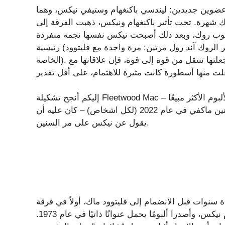
عندما أضافت الفرقة عضوين جديدين: ليندسي باكنغهام وستيفي نيكس، وهما
اك شهرة. تحت تأثير باكنغهام ونيكس، ذهبت الفرقة إلى
لبوب ​​روك، وبعد ذلك أصبحت نيكس نفسها نجمة منفردة
رئيسية (تم إدخالها في قاعة مشاهير الروك آند رول مرتين: مرة واحدة مع فليتوود Mac ومرة ​​أخرى بناءً على مزاياها
الخاصة). ولكن في حين أن رحلة نيكس إلى عالم موسيقى البوب ​​جعلتها تنتقل من قوة إلى قوة، فإن علاقاتها مع
إليكم أنجح تشكيلة Fleetwood Mac – تلك التي أنشأت الألبوم الأكثر مبيعًا “Rumours” في عام 1977، والذي قال
نيكس إنه “ليس لديه فرصة” للإصلاح بعد وفاة العضوة كريستين ماكفي في عام 2022 (لكل اشخاص) – كان عليه أن
يقول عن نيكس على مر السنين.
ة سنوات قبل الانضمام إلى فليتوود ماك، أولاً في فرقة
فريتز للمخدرات قصيرة العمر، ثم لاحقًا كثنائي، باكنغهام نيكس، وأصدرا ألبومًا يحمل عنوانًا ذاتيًا في عام 1973.