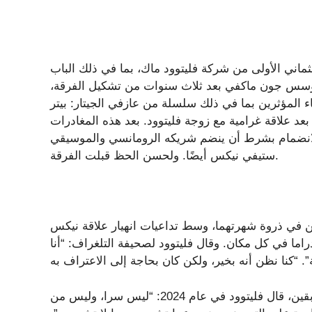
الثماني الأولى من شركة فليتوود ماك، بما في ذلك الباب
لمؤسس جون ماكفي بعد ثلاث سنوات من تشكيل الفرقة،
 المؤثرين بما في ذلك سلسلة من عازفي الجيتار: بيتر
د علاقة غرامية مع زوجة فليتوود. بعد هذه المغادرات
الانضمام بشرط أن ينضم شريكه الرومانسي والموسيقي
ستيفي نيكس أيضًا. ولحسن الحظ قبلت الفرقة.
ن في ذروة شهرتهما، وسط تداعيات انهيار علاقة نيكس
راما في كل مكان. وقال فليتوود لصحيفة التلغراف: “أنا
وفي معرض تأمله لحالة علاقة العمل بين الزوجين السابقين، قال فليتوود في عام 2024: “ليس سرا، وليس من