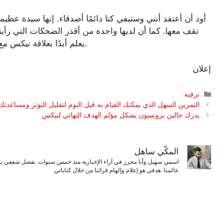
تقف معها. كما أن لديها واحدة من أقذر الضحكات التي رأيت
يعلم أبدًا بعلاقة نيكس مع فليتوود حتى تم الكشف عنها في السيرة الذاتية للأخير.
إعلان
التصنيفات
ترفيه
التمرين السهل الذي يمكنك القيام به قبل النوم لتقليل التوتر ومساعدتك
يدرك جالين برونسون بشكل مؤلم الهدف النهائي لنيكس
المكّي ساهل
اسمي سهيل وأنا محرر في آراء الإخبارية منذ خمس سنوات. بفضل شغفي بال
عالمنا. هدفي هو إعلام وإلهام قرائنا من خلال كتاباتي.