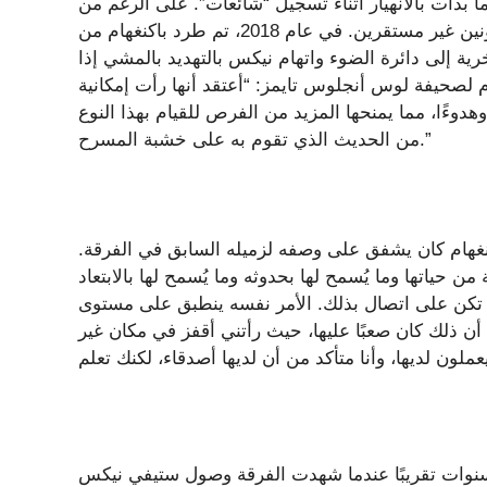
ا بدأت بالانهيار أثناء تسجيل “شائعات”. على الرغم من
أنهم استمروا في العمل معًا، إلا أنهم أصبحوا بعد ذلك متعاونين غير مستقرين. في عام 2018، تم طرد باكنغهام من
ية إلى دائرة الضوء واتهام نيكس بالتهديد بالمشي إذا
ام لصحيفة لوس أنجلوس تايمز: “أعتقد أنها رأت إمكانية
وءًا، مما يمنحها المزيد من الفرص للقيام بهذا النوع
من الحديث الذي تقوم به على خشبة المسرح.”
كنغهام كان يشفق على وصفه لزميله السابق في الفرقة.
حياتها وما يُسمح لها بحدوثه وما يُسمح لها بالابتعاد
 لم تكن على اتصال بذلك. الأمر نفسه ينطبق على مستوى
أن ذلك كان صعبًا عليها، حيث رأتني أقفز في مكان غير
نوات تقريبًا عندما شهدت الفرقة وصول ستيفي نيكس