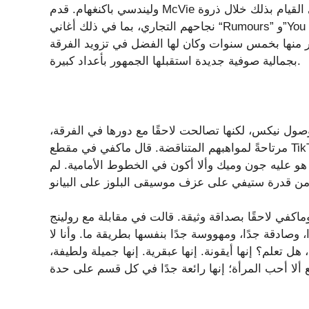
وليندسي باكنغهام. قدم McVie غناءًا لبعض أكبر أغاني الفرقة حتى تلك اللحظة، وسيستمر في القيام بذلك خلال ذروة
نجاحهم التجاري، بما في ذلك أغاني “Rumours” و”You Make Loving Fun” و”Don’t Stop”. ومع ذلك، وجدت نفسها
ر منها بخمس سنوات وكان لها الفضل في تزويد الفرقة
بجمالية صوفية جديدة استقبلها الجمهور بأعداد كبيرة.
صول نيكس، لكنها تصالحت لاحقًا مع دورها في الفرقة،
مرتاحةً لمواهبهم المتناقضة. قال ماكفي في مقطع TikTok: “لفترة من الوقت، شعرت بالغيرة بالتأكيد”. “لم يدم الأمر
 هو عليه جون وميك وألا أكون في الخطوط الأمامية. لم
اكفي لاحقًا بصداقة وثيقة. قالت في مقابلة مع رولينج
ة جدًا، وصادقة جدًا، ومهووسة جدًا بنفسها بطريقة ما. وأنا لا
هل تعلم؟ إنها أيقونة. إنها عبقرية. إنها جميلة ولطيفة،