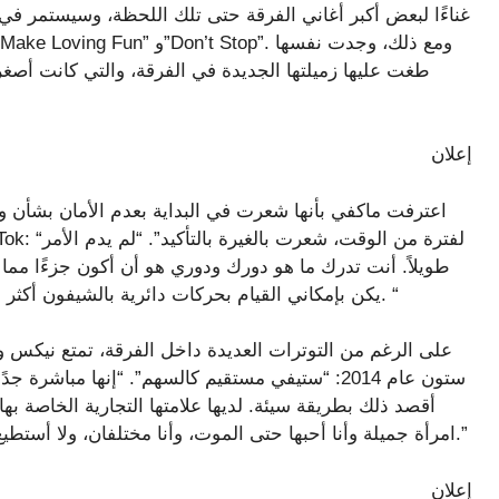
طغت عليها زميلتها الجديدة في الفرقة، والتي كانت أصغ
إعلان
اعترفت ماكفي بأنها شعرت في البداية بعدم الأمان بشأن و
طويلاً. أنت تدرك ما هو دورك ودوري هو أن أكون جزءًا مما
يكن بإمكاني القيام بحركات دائرية بالشيفون أكثر من قدرة ستيفي على عزف موسيقى البلوز على البيانو. “
على الرغم من التوترات العديدة داخل الفرقة، تمتع نيكس وم
ستون عام 2014: “ستيفي مستقيم كالسهم”. “إنها مباشر
أقصد ذلك بطريقة سيئة. لديها علامتها التجارية الخاصة بها، 
امرأة جميلة وأنا أحبها حتى الموت، وأنا مختلفان، ولا أستطيع ألا أحب المرأة؛ إنها رائعة جدًا في كل قسم على حدة.”
إعلان