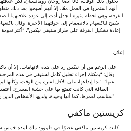
بحلول ذلك الوقت، كانا أيضًا زوجان رومانسيان، لكن علاقتهم
الفرقة، وهي لحظة مثيرة للجدل أدت إلى عودة علاقتهما الصخر
سُمح لباكنغهام بالانضمام إلى جولتهما الأخيرة. وقال باكنغه
إعادة تشكيل الفرقة على طراز ستيفي نيكس”. “أكثر نعومة وهد
إعلان
على الرغم من أن نيكس رد على هذه الاتهامات، إلا أن با
وقال: “يمكنك إجراء تحليل كامل لستيفي في هذه المرحلة من 
عنها”. “بدا إبداعها، على الأقل لفترة من الوقت، وكأنها
الطاقة التي كانت تتمتع بها على خشبة المسرح. أعتقد 
مناسب لعمرها. كما أنها وحيدة، ولديها الأشخاص الذين يعملون لديها، وأنا متأكد من أن لديها أصدقاء، لكنك تعلم.”
كريستين ماكفي
كانت كريستين ماكفي عضوًا في فليتوود ماك لمدة خمس س