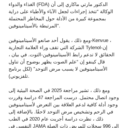
الغذاء والدواء (FDA) الدكتور مارتي ماكاري إلى أن
الوكالة “تتخذ إجراءات لجعل الآباء والأطباء على دراية
بمجموعة كبيرة من الأدلة حول المخاطر المحتملة
المرتبطة بالأسيتامينوفين”.
ومع ذلك ، يقول أحد صانعو الأسيتامينوفين-Kenvue ،
الشركة التي تقف وراء العلامة التجارية Tylenol-إن
الحقائق لا تدعم رابط الأسيتامينوفين-التوت. في بيان ،
قال كينفو إن “علم الصوت يظهر بوضوح أن تناول
الأسيتامينوفين لا يسبب مرض التوحد” (لكل برنامج
تلفزيوني).
ومع ذلك ، تشير مراجعة 2025 في الصحة البيئية إلى
وجود اتصال محتمل. درست المراجعة 47 دراسة وقررت
وجود أدلة كافية لدعم العلاقة بين التعرض لأسيتامينوفين
في الرحم وتشخيص مرض التوحد لاحقًا. بالإضافة إلى
ذلك ، نظرت دراسة أجريت عام 2020 في الطب
النفسي في JAMA إلى 996 سجلات للمريض ذات الصلة