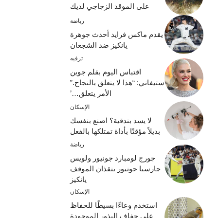
على الموقد الزجاجي لديك
رياضة
يقدم ماكس فرايد أحدث جوهرة
يانكيز ضد الشجعان
ترفيه
اقتباس اليوم بقلم جوين
ستيفاني: “هذا لا يتعلق بالنجاح.”
الأمر يتعلق…’
الإسكان
لا يسد بندقية؟ اصنع بنفسك
بديلاً مؤقتًا بأداة تمتلكها بالفعل
رياضة
جورج لومبارد جونيور ولويس
جارسيا جونيور ينقذان الموقف
يانكيز
الإسكان
استخدم وعاءًا بسيطًا للحفاظ
على جفاف البذور الموجودة