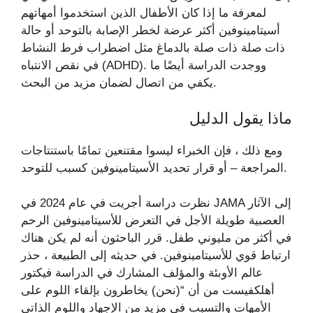
لمعرفة ما إذا كان الأطفال الذين استخدموا أمهاتهم
أسيتامينوفين أكثر عرضة لخطر الإصابة بالتوحد أو حالة
ذات صلة ذات صلة بالدماغ مثل اضطراب فرط النشاط
في نقص الانتباه (ADHD). ووجدت الدراسة أيضًا ما
يكفي من اتصال لضمان مزيد من البحث.
ماذا يقول الدليل
ومع ذلك ، فإن الخبراء ليسوا مقتنعين تمامًا باستنتاجات
المراجعة – أو قرار تحديد الأسيتامينوفين كسبب للتوحد.
نظرت دراسة أجريت في عام 2024 في JAMA إلى الآثار
العصبية طويلة الأجل في التعرض للأسيتامينوفين الرحم
في أكثر من مليوني طفل. قرر الباحثون أنه لم يكن هناك
ارتباط قوي للأسيتامينوفين. في حديثه إلى الطبيعة ، حذر
عالم الأوبئة والمؤلف المشارك في الدراسة فيكتور
أهلكفيست من أن “(نحن) يخاطرون بإلقاء اللوم على
الأمهات والتسبب في مزيد من الإجهاد واللوم الذاتي