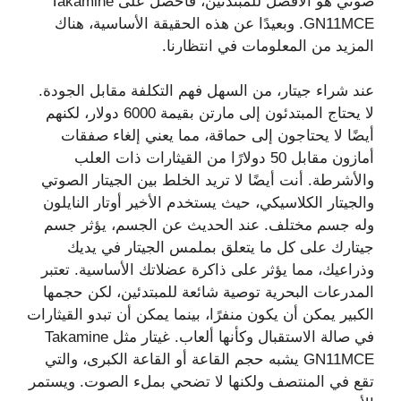
صوتي هو الأفضل للمبتدئين، فاحصل على Takamine
GN11MCE. وبعيدًا عن هذه الحقيقة الأساسية، هناك
المزيد من المعلومات في انتظارنا.
عند شراء جيتار، من السهل فهم التكلفة مقابل الجودة.
لا يحتاج المبتدئون إلى مارتن بقيمة 6000 دولار، لكنهم
أيضًا لا يحتاجون إلى حماقة، مما يعني إلغاء صفقات
أمازون مقابل 50 دولارًا من القيثارات ذات العلب
والأشرطة. أنت أيضًا لا تريد الخلط بين الجيتار الصوتي
والجيتار الكلاسيكي، حيث يستخدم الأخير أوتار النايلون
وله جسم مختلف. عند الحديث عن الجسم، يؤثر جسم
جيتارك على كل ما يتعلق بملمس الجيتار في يديك
وذراعيك، مما يؤثر على ذاكرة عضلاتك الأساسية. تعتبر
المدرعات البحرية توصية شائعة للمبتدئين، لكن حجمها
الكبير يمكن أن يكون منفرًا، بينما يمكن أن تبدو القيثارات
في صالة الاستقبال وكأنها ألعاب. غيتار مثل Takamine
GN11MCE يشبه حجم القاعة أو القاعة الكبرى، والتي
تقع في المنتصف ولكنها لا تضحي بملء الصوت. ويستمر