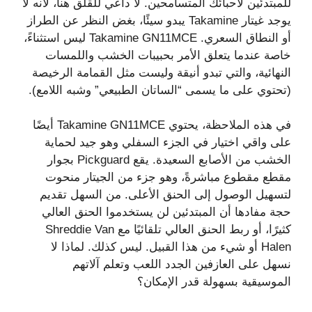
للمبتدئين لأحبائك المتسامحين. لا داعي للقلق هنا، لأنه لا
يوجد غيتار Takamine يبدو سيئًا، بغض النظر عن الطراز
أو النطاق السعري. Takamine GN11MCE ليس استثناءً،
خاصة عندما يتعلق الأمر بحبيبات الخشب واللمسات
النهائية، والتي تبدو أنيقة وليست مثل القمامة الرخيصة
(تحتوي على ما يسمى “الساتان الطبيعي” وشبه اللامع).
في هذه الملاحظة، يحتوي Takamine GN11MCE أيضًا
على واقي اختيار في الجزء السفلي وهو جيد لحماية
الخشب من الأصابع السعيدة. يقع Pickguard بجوار
مقطع مقطوع مباشرةً، وهو جزء من الجيتار منحوت
لتسهيل الوصول إلى الحنق الأعلى. من السهل تقديم
حجة مفادها أن المبتدئين لن يستخدموا الحنق العالي
كثيرًا، أو ربط الحنق العالي تلقائيًا مع Shreddie Van
Halen أو شيء من هذا القبيل. ليس كذلك. لماذا لا
نسهل على العازفين الجدد اللعب وتعلم آلاتهم
الموسيقية بسهولة قدر الإمكان؟