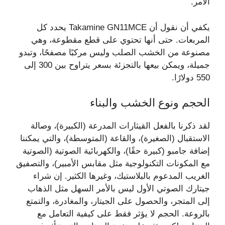
الأمر.
يكفي أن نقول أن Takamine GN11MCE يحدد كل
المربعات. حتى أنها تحتوي على قطع مقطوعة، وهي
مصنوعة من الخشب الصلب وليس مركبًا مصفحًا، وتبدو
جميلة، ويمكن بيعها بالتجزئة بسعر يتراوح بين 300 إلى
550 دولارًا.
الحجم ونوع الخشب والبناء
لقد ذكرنا بالفعل القيثارات المدرعة (الكبيرة)، وصالة
الاستقبال (الصغيرة)، والقاعة (المتوسطة)، والتي يمكننا
إضافة جامبو (كبيرة حقًا)، والكهربائية الصوتية (الصوتية
مع المكونات التكنولوجية مثل مقابس الأمبير)، والتصفيق
الغريب المدعوم بالبلاستيك، وغيرها الكثير. إن شراء
جيتارك الصوتي الأول ليس بالأمر السهل مثل الذهاب
إلى المتجر، والحصول على الجيتار، والمغادرة، والتمتع
بالروعة. الحجم لا يؤثر فقط على كيفية التعامل مع