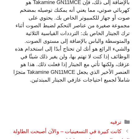
بالإضافة إلى ذلك، فإن Takamine GN11MCE هو
كهربائي صوتي، مما يعني أنه يمكنك توصيله بمضخم
صوت أو جهاز للكمبيوتر الخاص بك. يحتوي على
مجموعة صغيرة من عناصر التحكم لضبط الصوت أثناء
ترك الجيتار الخاص بك: الترددات القياسية الثلاثية
والمتوسطة والباس بالإضافة إلى مستوى الصوت.
والشيء الرائع هو أنك لن تحتاج أبدًا إلى استخدام هذه
الوظائف إذا كنت لا تهتم بها، ولن يغير ذلك شيئًا في
عزفك، ولكنها تأتي مع الجيتار إذا فعلت ذلك. هذا هو
العنصر الأخير الذي يجعل Takamine GN11MCE متجرًا
شاملاً لجميع احتياجات عازفي الجيتار المبتدئين.
التصنيفات
ترفيه
كانت كبيرة في التسعينيات – والآن أصبحت الطاولة