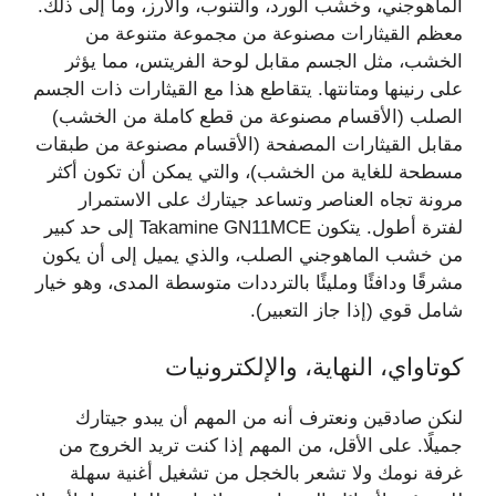
الماهوجني، وخشب الورد، والتنوب، والأرز، وما إلى ذلك.
معظم القيثارات مصنوعة من مجموعة متنوعة من
الخشب، مثل الجسم مقابل لوحة الفريتس، ​​مما يؤثر
على رنينها ومتانتها. يتقاطع هذا مع القيثارات ذات الجسم
الصلب (الأقسام مصنوعة من قطع كاملة من الخشب)
مقابل القيثارات المصفحة (الأقسام مصنوعة من طبقات
مسطحة للغاية من الخشب)، والتي يمكن أن تكون أكثر
مرونة تجاه العناصر وتساعد جيتارك على الاستمرار
لفترة أطول. يتكون Takamine GN11MCE إلى حد كبير
من خشب الماهوجني الصلب، والذي يميل إلى أن يكون
مشرقًا ودافئًا ومليئًا بالترددات متوسطة المدى، وهو خيار
شامل قوي (إذا جاز التعبير).
كوتاواي، النهاية، والإلكترونيات
لنكن صادقين ونعترف أنه من المهم أن يبدو جيتارك
جميلًا. على الأقل، من المهم إذا كنت تريد الخروج من
غرفة نومك ولا تشعر بالخجل من تشغيل أغنية سهلة