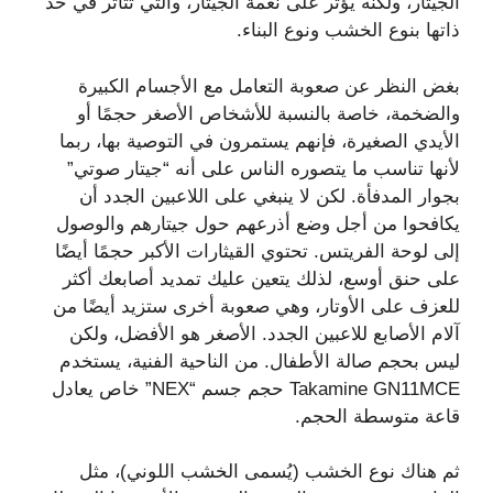
الجيتار، ولكنه يؤثر على نغمة الجيتار، والتي تتأثر في حد
ذاتها بنوع الخشب ونوع البناء.
بغض النظر عن صعوبة التعامل مع الأجسام الكبيرة
والضخمة، خاصة بالنسبة للأشخاص الأصغر حجمًا أو
الأيدي الصغيرة، فإنهم يستمرون في التوصية بها، ربما
لأنها تناسب ما يتصوره الناس على أنه “جيتار صوتي”
بجوار المدفأة. لكن لا ينبغي على اللاعبين الجدد أن
يكافحوا من أجل وضع أذرعهم حول جيتارهم والوصول
إلى لوحة الفريتس. تحتوي القيثارات الأكبر حجمًا أيضًا
على حنق أوسع، لذلك يتعين عليك تمديد أصابعك أكثر
للعزف على الأوتار، وهي صعوبة أخرى ستزيد أيضًا من
آلام الأصابع للاعبين الجدد. الأصغر هو الأفضل، ولكن
ليس بحجم صالة الأطفال. من الناحية الفنية، يستخدم
Takamine GN11MCE حجم جسم “NEX” خاص يعادل
قاعة متوسطة الحجم.
ثم هناك نوع الخشب (يُسمى الخشب اللوني)، مثل