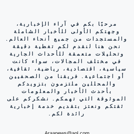
مرحبًا بكم في آراء الإخبارية،
وجهتكم الأولى للأخبار الشاملة
والمستجدات من جميع أنحاء العالم.
نحن هنا لنقدم لكم تغطية دقيقة
وتحليلات متعمقة للأحداث الجارية
في مختلف المجالات، سواء كانت
سياسية، اقتصادية، رياضية، ثقافية،
أو اجتماعية. فريقنا من الصحفيين
والمحللين ملتزمون بتزويدكم
بأحدث الأخبار والمعلومات
الموثوقة التي تهمكم. نشكركم على
ثقتكم ونعتز بتقديم خدمة إخبارية
رائدة لكم.
Araanews@aol.com