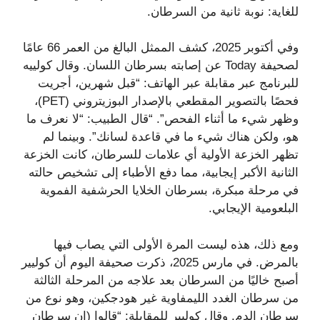
للغاية: نوبة ثانية من السرطان.
وفي أكتوبر 2025، كشف الممثل البالغ من العمر 66 عامًا
لصحيفة Today عن إصابته بسرطان اللسان. وقال كولييه
للبرنامج عبر مقابلة عبر الهاتف: “قبل شهرين، أجريت
فحصًا بالتصوير المقطعي بالإصدار البوزيتروني (PET)،
وظهر شيء ما أثناء الفحص”. “قال الطبيب: “لا نعرف ما
هو، ولكن هناك شيء ما في قاعدة لسانك”. وبينما لم
تظهر الخزعة الأولية أي علامات للسرطان، كانت الخزعة
الثانية الأكبر إيجابية، مما دفع الأطباء إلى تشخيص حالته
في مرحلة مبكرة، بسرطان الخلايا الحرشفية الفموية
البلعومية الإيجابي.
ومع ذلك، هذه ليست المرة الأولى التي يصاب فيها
بالمرض. في مارس 2025، ذكرت صحيفة اليوم أن كوليير
أصبح خاليًا من السرطان بعد علاجه من المرحلة الثالثة
من سرطان الغدد الليمفاوية غير هودجكين، وهو نوع من
سرطان الدم. وقال كوليير للمقابلة: “قالوا (إن سرطان