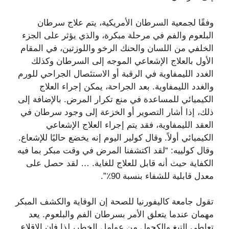
وفقًا لجمعية السرطان الأمريكية، يتم علاج سرطان
البلعوم والفم في مرحلة مبكرة، والذي يؤثر على الجزء
الخلفي من اللسان والحنك الرخو واللوزتين، في المقام
الأول بالعلاج الإشعاعي الموجه إلى السرطان وكذلك
الغدد الليمفاوية في الرقبة أو الاستئصال الجراحي للورم
والغدد الليمفاوية. بعد الجراحة، يمكن إجراء العلاج
الكيميائي للمساعدة في منع تكرار المرض. بالإضافة إلى
ذلك، إذا أشار التصوير أو الخزعة إلى وجود سرطان في
العقد الليمفاوية، فقد يتم إجراء العلاج الإشعاعي
الكيميائي أولاً. وقال كولير اليوم إنه يخضع حاليًا للإشعاع.
وقال كولييه: “لقد اكتشفنا المرض في وقت مبكر بما فيه
الكفاية حيث أنه قابل للعلاج للغاية. … لقد حصل على
معدل قابلية للشفاء بنسبة 90٪”.
تقول جامعة كاليفورنيا للصحة إن الوقاية والكشف المبكر
مهمان عندما يتعلق الأمر بسرطان الفم والبلعوم. يعد
تعاطي التبغ والكحول من عوامل الخطر، لذا فإن الإقلاع