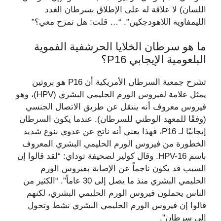
اللسان) لا علاقة له على الإطلاق بسرطان الغدد
الليمفاوية اللاهودجكين”. “… قلت: هل تمزح معي؟”
ما هو سرطان الخلايا الحرشفية الفموية
البلعومية الإيجابي P16؟
تشرح جمعية السرطان الأمريكية أن P16 هو بروتين
يمثل علامة لفيروس الورم الحليمي البشري (HPV)، وهو
فيروس معروف أنه ينتقل عن طريق الاتصال الجنسي
(وفقًا للمعهد الوطني للسرطان). عندما يكون السرطان
إيجابيًا لـ P16، فهذا يعني أنه ناتج عن عدوى بنوع شديد
الخطورة من فيروس الورم الحليمي البشري المعروف
باسم HPV-16. وقال كولير لصحيفة توداي: “لقد قالوا إن
السبب قد يكون ناجماً عن الإصابة بفيروس الورم
الحليمي البشري منذ ما يصل إلى 30 عاماً”. “الكثير من
الناس يحملون فيروس الورم الحليمي البشري، لكنهم
قالوا إن فيروس الورم الحليمي البشري نشط وتحول
إلى سرطان”.