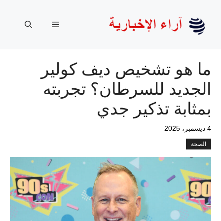
نتقل
لى
القائمة
لمحتوى
ما هو تشخيص ديف كولير
الجديد للسرطان؟ تجربته
بمثابة تذكير جدي
4 ديسمبر، 2025
الصحة