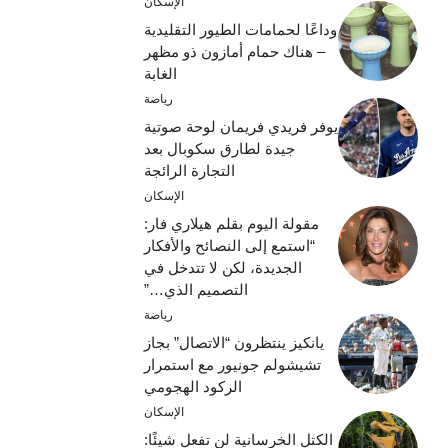
الإسكان
وداعًا لحمامات الطيور التقليدية
– هناك حمام أمازون ذو مظهر
الغابة
رياضة
يوفر فريدي فريمان لوحة صوتية
جيدة لطارق سكوبال بعد
التجارة الرائجة
الإسكان
مقولة اليوم بقلم هيلاري فار:
“استمع إلى النصائح والأفكار
الجديدة، لكن لا تتدخل في
التصميم الذي…”
رياضة
يانكيز ينتظرون “الاتصال” بجاز
تشيشولم جونيور مع استمرار
الركود الهجومي
الإسكان
الكتل الخرسانية لن تفعل شيئًا: