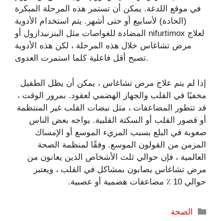
في موقع اللدغة. يمكن أن تستمر هذه المرحلة المبكرة
(الحادة) لأسابيع أو حتى أشهر. يتم استخدام الأدوية
المضادة للغواصات مثل البنزنيدازول أو nifurtimox لعلاج
مرض تشاغاس خلال هذه المرحلة ، لكن هذه الأدوية
تصبح أقل فاعلية كلما استمرت العدوى.
إذا لم يتم علاج مرض تشاغاس ، يمكن أن يظل الطفيل
مخفيًا في القلب والجهاز الهضمي لعقود. بمرور الوقت ،
قد تتطور المضاعفات ، مثل نبضات القلب غير المنتظمة
أو قصور القلب أو السكتة القلبية. يواجه بعض الناس
صعوبة في البلع بسبب المريء الموسع أو الإمساك
المزمن من القولون الموسع. وفقًا لمنظمة الصحة
العالمية ، فإن حوالي ثلث الأشخاص الذين يعانون من
مرض تشاغاس يصابون بمشاكل في القلب ، ويعتبر
حوالي 10 ٪ مضاعفات هضمية أو عصبية.
التصنيفات
الصحة