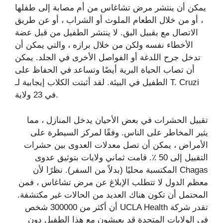
يمكن أن ينتشر مرض تشاغاس من أم مصابة إلى طفلها
، أو من خلال الطعام الملوث أو الشراب ، أو عن طريق
الاتصال مع بقبيل البق. لا ينتشر الطفيل من قبل عضة
الأخطاء نفسه ولكن من خلال برازه ، والتي يمكن أن
تدخل جرح اللدغة أو الفواصل الأخرى في الجلد. يمكن
أن تصاب الحياة البرية أيضًا وتساعد في الحفاظ على
الطفيل في البيئة. لقد أثبتت الكلاب إيجابية لـ T. Cruzi
في 23 ولاية.
تقبيل الحشرات في بعض الأحيان يدخل المنازل ، مما
يثير المخاطر على الناس. وفقًا لمركز السيطرة على
الأمراض ، يمكن أن تصل معدلات العدوى بين حشرات
التقبيل إلى 50 ٪. قامت ثماني ولايات بتوثيق عدوى
Chagas المكتسبة محليًا (بدلاً من السفر). نظرًا لأن
معظم الدول لا تتطلب الإبلاغ عن مرض تشاغاس ، فمن
المحتمل أن تكون هناك العديد من الحالات غير مكتشفة.
تقدر شركة UCLA Health أن أكثر من 300000 شخص
في الولايات المتحدة قد يعيشون مع هذا الطفيل دون