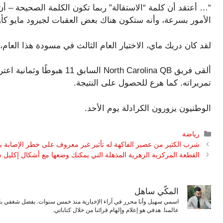
“… أعتقد أن كلمة “الاستقالة” ربما تكون الكلمة الصحيحة – 
الأمور بسرعة، وأنه ستكون هناك بعض العقبات لجيرود مايو كأ
لقد كان دريك ماي، الاختيار العام الثالث في مسودة هذا العام،
تمريراته. كما هرع للحصول على النتيجة.
الوطنيون يزورون الكرادلة يوم الأحد.
التصنيفات
رياضة
شرب الكثير من عصير الفاكهة له تأثير غير معروف على خطر الإصابة با
القطعة المركزية الزهرية المذهلة التي يمكنك وضعها مع أشكال إكليل ش
المكّي ساهل
اسمي سهيل وأنا محرر في آراء الإخبارية منذ خمس سنوات. بفضل شغفي بال
عالمنا. هدفي هو إعلام وإلهام قرائنا من خلال كتاباتي.