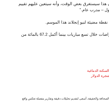
أن هذا سيستغرق بعض الوقت، وأنه سيتعين عليهم تقييم
ول – مدرب عام.”
 نقطة مضيئة لنيو إنجلاند هذا الموسم.
ألقى فريق North Carolina QB السابق 11 هبوطًا وثمانية اعتراضات خلال تسع مباريات بينما أكمل 67.2 بالمائة من
لسكتة الدماغية
جرة الدولار
صحافة والحقيقة، أسعى لتقديم تحليلات دقيقة وتقارير مفصلة تعكس واقع