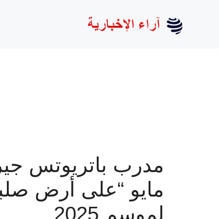
نتقل
لى
لمحتوى
مدرب باتريوتس جير
مايو “على أرض صلب
لموسم 2025