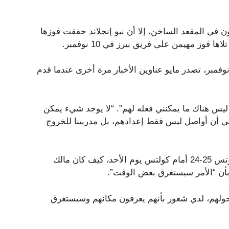
في المقعد الساخن، إلا أن نيو إنجلاند حققت فوزها
د أسابيع، عندما سقط فريق باتريوتس أمام الدلافين في 24 نوفمبر، تصدر مايو عناوين الأخبار مرة أخرى عندما قدم
ليس هناك ما يمكنني فعله لهم”. “لا يوجد شيء يمكن
تي أن أواصل ليس فقط إعدادهم، بل مدربينا للخروج
وأضاف برير، الذي تحدث بالتفصيل عن مايو قبل خسارة باتريوتس 25-24 أمام كولتس يوم الأحد، كيف كان مالك
بأن “الأمر سيستغرق بعض الوقت”.
ولهم، لدي شعور بأنهم يعرفون مكانهم وسيستغرق