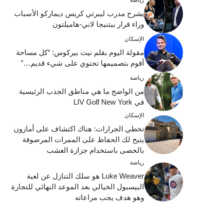
يشرح مدرب ليبرتي كريس ديماركو الأسباب
وراء قرار بيتنيجا لاني-هاميلتون
الإسكان
مقولة اليوم بقلم نيت بيركوس: “كل مساحة
أقوم بتصميمها تحتوي على شيء قديم…”
رياضة
من الواضح ما هي مناطق الجذب الرئيسية
في LIV Golf New York
الإسكان
تخطي الجرارات: هناك اكتشاف على أمازون
يتيح لك الحفاظ على الممرات المرصوفة
بالحصى باستخدام جزازة العشب
رياضة
Luke Weaver هو سلك التنازل عن لعبة
البيسبول الخيالي بعد الموعد النهائي للتجارة
وهو هدف يجب مراعاته