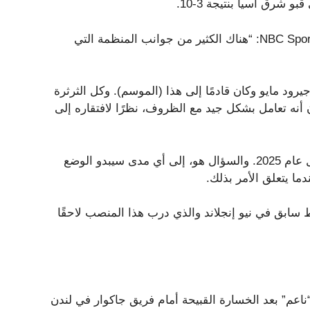
قال برير في برنامج “Patriots Pregame Live” عبر NBC Sports Boston: “هناك الكثير من جوانب المنظمة التي
رود مايو وكان قادمًا إلى هذا (الموسم). وكل الثرثرة
أنه تعامل بشكل جيد مع الظروف، نظرًا لافتقاره إلى
“ما زلت أعتقد أن جيرود مايو يقف على أرض صلبة بالفعل قبل عام 2025. والسؤال هو، إلى أي مدى سيبدو الوضع
ما يتعلق الأمر بذلك.
ابق في نيو إنجلاند والذي درب هذا المنصب لاحقًا
“ناعم” بعد الخسارة القبيحة أمام فريق جاكوار في لندن