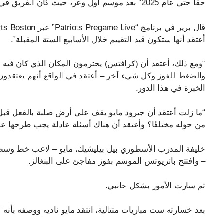
حقًا حتى عام 2025” بعد موسم أول وعر، حيث كان الفريق في قبو شرق آسيا بنتيجة 3-10.
أعتقد أنها ستكون قيد التقييم خلال الأسابيع الستة المقبلة”.
“ومع ذلك، أعتقد أن (كرافتس) يحترمون المكان الذي كان فيه جي
والضغط للفوز وكل شيء آخر – أعتقد في الواقع أنهم يعتقدون 
الخبرة في هذا الدور.
من حوله مختلفًا؟ وأعتقد أن هناك أسئلة عادلة يجب طرحها عند
خليفة المدرب الأسطوري بيل بيليشيك، مايو – لاعب خط وسط س
– وافتتح باتريوتس الموسم بفوز مفاجئ على البنغالز.
ثم سارت الأمور بشكل جانبي.
بعد خسارته ست مباريات متتالية، انتقد مايو ناديه ووصفه بأنه 