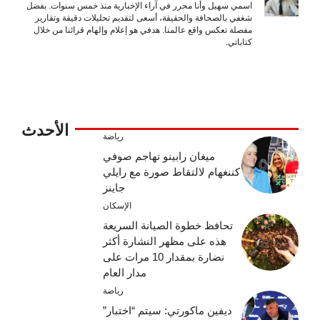
اسمي سهيل وأنا محرر في آراء الإخبارية منذ خمس سنوات. بفضل
شغفي بالصحافة والحقيقة، أسعى لتقديم تحليلات دقيقة وتقارير
مفصلة تعكس واقع عالمنا. هدفي هو إعلام وإلهام قرائنا من خلال
كتاباتي.
الأحدث
رياضة
ميغان رابينو تهاجم صوفي
كننغهام لالتقاط صورة مع رايلي
جاينز
الإسكان
تحافظ خطوة الصيانة السريعة
هذه على مظهر النشارة أكثر
نضارة بمقدار 10 مرات على
مدار العام
رياضة
ديفين ماكورتي: سيتم “اختبار”