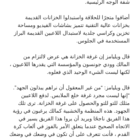
شفة الوجه الرئيسية.
أضافوا متجرًا للحلاقة واستبدلوا الخزانات القديمة
بخزانات عالية التقنية تتميز بشاشات الفيديو ومساحة
تخزين وكراسي جلدية لاستبدال اللاعبين القديمة البراز
المستخدمة في الجلوس.
قال ويليامز إن غرفة الخزانة هي عرض لالتزام من
المالك وودي جونسون والمؤسسة التي يقدرها اللاعبون ،
لكنها ليست الشيء الوحيد الذي فعلوه.
قال ويليامز: “من غير المعقول أن نراهم يبذلون الجهد”.
“إنها ليست مجرد غرفة خلع الملابس. لدفع اللاعبين
مثلك للتو للتو والحصول على غرفة الخزانة. ترى تلك
الجهود. هذه المنظمة والخشبية كمالك يرغبون في رؤية
هذا الفريق ناجحًا ويريد أن يروا هذا الفريق يسير في
الاتجاه الصحيح عندما يتعلق الأمر بالفوز في ألعاب كرة
القدم ، فأنت تتعرف على أن تكون في وضعك في وضعك