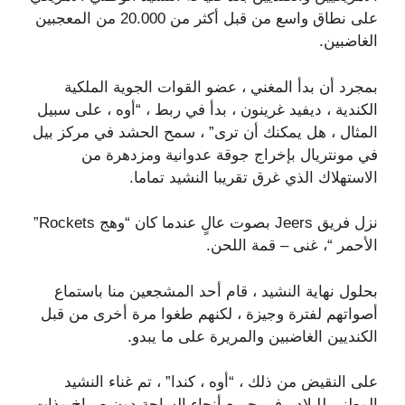
على نطاق واسع من قبل أكثر من 20.000 من المعجبين
الغاضبين.
بمجرد أن بدأ المغني ، عضو القوات الجوية الملكية
الكندية ، ديفيد غرينون ، بدأ في ربط ، “أوه ، على سبيل
المثال ، هل يمكنك أن ترى” ، سمح الحشد في مركز بيل
في مونتريال بإخراج جوقة عدوانية ومزدهرة من
الاستهلاك الذي غرق تقريبا النشيد تماما.
نزل فريق Jeers بصوت عالٍ عندما كان “وهج Rockets”
الأحمر “، غنى – قمة اللحن.
بحلول نهاية النشيد ، قام أحد المشجعين منا باستماع
أصواتهم لفترة وجيزة ، لكنهم طغوا مرة أخرى من قبل
الكنديين الغاضبين والمريرة على ما يبدو.
على النقيض من ذلك ، “أوه ، كندا” ، تم غناء النشيد
الوطني للبلاد ، في جميع أنحاء الساحة دون صراخ وذات