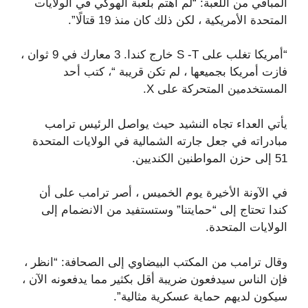
المباقي من اللعبة: “لم أهتم بلعبة الهوكي في الولايات
المتحدة الأمريكية ، لكن ذلك كان منذ 19 قتالًا”.
“أمريكا تغلب على S -T خارج كندا. 3 معارك في 9 ثوان ،
فازت أمريكا بجميعها ، لم تكن قريبة “، كتب أحد
المستخدمين المتحركة على X.
يأتي العداء تجاه النشيد حيث يواصل الرئيس ترامب
مبادراته في جعل جارته الشمالية في الولايات المتحدة
51 إلى حزن المواطنين الكنديين.
في الآونة الأخيرة يوم الخميس ، أصر ترامب على أن
كندا تحتاج إلى “حمايتنا” وستستفيد من الانضمام إلى
الولايات المتحدة.
وقال ترامب من المكتب البيضاوي إلى الصحافة: “انظر ،
فإن الناس سيدفعون ضريبة أقل بكثير مما يدفعونه الآن ،
سيكون لديهم حماية عسكرية مثالية”.