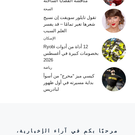
مناقشة القضايا الساخنة
الصحة
تقول تايلور سويفت إن نسيج
شعرها تغير تمامًا – قد يفسر
العلم السبب
الإسكان
12 أداة من أدوات Ryobi
بخصومات كبيرة في أغسطس
2026
رياضة
كيسي ميز “محرج” من أسوأ
بداية مسيرته في أول ظهور
لبادريس
مرحبًا بكم في آراء الإخبارية،