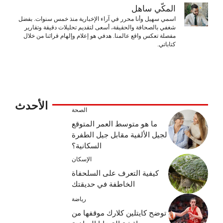
المكّي ساهل
اسمي سهيل وأنا محرر في آراء الإخبارية منذ خمس سنوات. بفضل
شغفي بالصحافة والحقيقة، أسعى لتقديم تحليلات دقيقة وتقارير
مفصلة تعكس واقع عالمنا. هدفي هو إعلام وإلهام قرائنا من خلال
كتاباتي.
الأحدث
الصحة
ما هو متوسط ​​العمر المتوقع
لجيل الألفية مقابل جيل الطفرة
السكانية؟
الإسكان
كيفية التعرف على السلحفاة
الخاطفة في حديقتك
رياضة
توضح كايتلين كلارك موقفها من