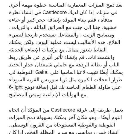
يعد دمج الميزات المعمارية المناسبة خطوة مهمة أخرى
في إنشاء نظرة Castlecore في منزلك. إذا كان لديك
مدفأة ، فقم ببناء الموقد بإضافة حجر كبير أو عباءة
خشبية. جنبا إلى جنب مع الحرائق الهائلة ، والثريات ،
ومصابيح الزيت ، والمشاعل تستخدم تاريخيا لتضيء
القلاع. هذه الأساليب ليست عملية اليوم ، ولكن يمكنك
التقاط شعور مماثل مع تركيبات الإضاءة الحديثة
والشمعدانات. قم بإنشاء تأثير أثيري عن طريق ربط
الباب أو بطانة الردهة مع حاملي شمعدان جدار الحديد
القوطية في Gaka. يمكنك أيضًا تثبيت لاعبا اساسيا على
طراز العجلات الكبيرة مثل ثريا سوريس القرية السوداء
6-light على طاولة الطعام الخاصة بك قبل إضافة توهج
مع الهوايات الإبداعية وميض المصابيح.
من المؤكد أن اتجاه Castlecore يعمل طريقه إلى غرفة
النوم أيضًا ، وهو مكان آخر يمكنك بسهولة دمج الميزات
القوطية والقوطية المستوحاة من القرون الوسطى.
إنشاء فيبي رومانسي مع سرير المظلة الفخم. إذا كان