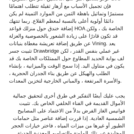
فإن تجميل الأسباب مع أزهار ثقيلة تتطلب اهتمامًا
مستمرًا وتماثيل باهظة الثمن من الموارد الثمينة لم يكن
دائمًا أولوية أعلى بالنسبة لمعظم القلاع. ربما تنتهك
إضافة خندق حول منزلك قواعد HOA الخاصة بك ، ولكن
قد تكون قادرًا على زيادة الشعور بالخصوصية والعزلة
عن طريق إضافة تعريشة مغطاة بنباتات Vining. يعد
تثبيت جسر Drawbridge غير عملي بنفس القدر ، لكن
لف بوابة الحديد المطاوع حول الممتلكات الخاصة بك قد
يكون في متناول اليد. إذا سمح الوقت والميزانية ، بإنشاء
الطلب والهيكل عن طريق بناء الجدران الحجرية ،
والأسرة المرتفعة ، والمباني الخارجية لتخزين المعدات.
يجب عليك أيضًا التفكير في طرق أخرى لتحقيق جمالية
الأموال القديمة في الفناء الخلفي الخاص بك. تثبيت
فوانيس الغاز الفرض بدلاً من الاعتماد على المصابيح
الشمسية العادية. إذا قررت إضافة عناصر مثل حمامات
الطيور أو غيرها من ميزات المياه ، فاختر خيارات الحجر
المحايدة عبر تلك الملونة والتصاميم المعدنية الحديثة.