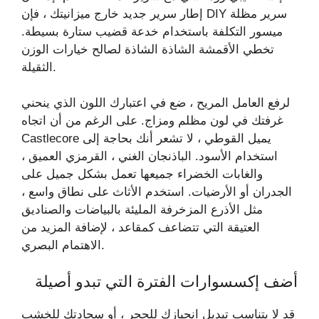
إطار سرير جديد خارج ميزانيتك ، فإن DIY سرير مظلة
ميسور التكلفة باستخدام خدعة قضيب ستارة بسيطة.
تخطي الأقمشة الشاذة الشاذة لصالح خيارات الوزن
الثقيلة.
لرفع العامل المريح ، ضع في اعتبارك اللون الذي ينحني
غرفتك في لون مظلم ومزاج. على الرغم من أن اتجاه
Castlecore يميل القوطي ، لا تشعر أنك بحاجة إلى
استخدام الأسود. الباذنجان الغني ، القرمزي العميق ،
والغابات الخضراء جميعها تعمل بشكل جميل على
الجدران أو الأرضيات. استخدم الأثاث على نطاق واسع ،
مثل الأذرع المزخرفة المليئة بالبياضات والصناديق
العتيقة التي تتضاعف كمقاعد ، لإضافة المزيد من
الاهتمام البصري.
أضف إكسسوارات الفترة التي تبدو أصيلة
قد لا يتناسب تبديل انحيازك للحجر ، أو سجادتك للخشب