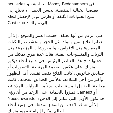
sculleries الصاخبة ، و Moody Bedchambers في
قصصنا الخيالية المفضلة. لحسن الحظ ، لا تحتاج إلى
تنين الحيوانات الأليفة أو فارس نوبل لإحضار اتجاه
Castlecore إلى منزلك.
على الرغم من أنها تختلف حسب العمر والموقع ، إلا أن
معظم القلاع تتميز بمواد مثل الحجر والخشب ، واللكنات
المعمارية مثل الأقواس ، والمفروشات المزخرفة مثل
الثريات والمنسوجات الفنية. هناك عدة طرق يمكنك من
خلالها دمج هذه العناصر الرئيسية في جميع أنحاء ديكور
منزلك. على عكس العظمة المرتبطة بالتصورات أو
صناديق شاتوس ، كانت القلاع تقصد تقليديا أقل للظهور
وأكثر من أجل السلامة. بدلاً من الحدائق الفخمة ، كانت
محاطة بالخنادق المستنقعات. بدلاً من البوابات المذهبة ،
تميزوا بالحماية. على الرغم من أن رؤى Camelot أو
Neuschwanstein قد تكون الأولى التي تتبادر إلى الذهن
، إلا أن هناك الآلاف من القلاع المذهلة في جميع أنحاء
العالم يمكنها إلهام تصميم منزلك.