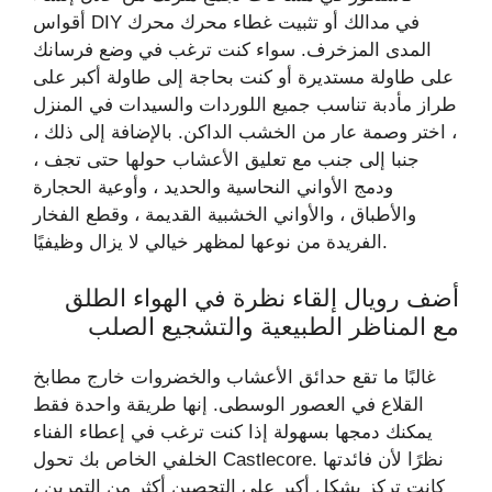
أقواس DIY في مدالك أو تثبيت غطاء محرك محرك
المدى المزخرف. سواء كنت ترغب في وضع فرسانك
على طاولة مستديرة أو كنت بحاجة إلى طاولة أكبر على
طراز مأدبة تناسب جميع اللوردات والسيدات في المنزل
، اختر وصمة عار من الخشب الداكن. بالإضافة إلى ذلك ،
جنبا إلى جنب مع تعليق الأعشاب حولها حتى تجف ،
ودمج الأواني النحاسية والحديد ، وأوعية الحجارة
والأطباق ، والأواني الخشبية القديمة ، وقطع الفخار
الفريدة من نوعها لمظهر خيالي لا يزال وظيفيًا.
أضف رويال إلقاء نظرة في الهواء الطلق
مع المناظر الطبيعية والتشجيع الصلب
غالبًا ما تقع حدائق الأعشاب والخضروات خارج مطابخ
القلاع في العصور الوسطى. إنها طريقة واحدة فقط
يمكنك دمجها بسهولة إذا كنت ترغب في إعطاء الفناء
الخلفي الخاص بك تحول Castlecore. نظرًا لأن فائدتها
كانت تركز بشكل أكبر على التحصين أكثر من التمرين ،