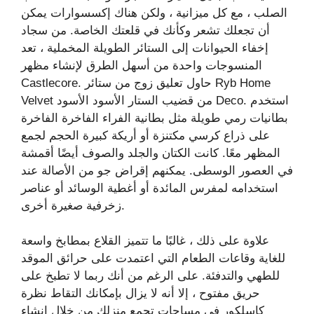
الصلب ، مع كل ميزانية ، ولكن هناك إكسسوارات يمكن
أن تجعلك تشعر وكأنك في قلعتك الخاصة. من سجاد
إخفاء الحيوانات إلى الستائر الطويلة المخملية ، تعد
المنسوجات واحدة من أسهل الطرق لإنشاء مظهر
Castlecore. حاول تعليق زوج من ستائر Ryb Home
Velvet من قضيب الستار الأسود الأسود Deco. استخدم
بطانيات رمي ​​طويلة مثل بطانية الفراء الفاخرة الفاخرة
على ذراع كرسي مكتنزة أو أريكة كبيرة الحجم لجمع
المظهر معًا. كانت الكتان والجلد والصوف أيضًا أقمشة
في العصور الوسطى. يمكنهم إقراض جو من الأصالة عند
استخدامه لمفرس المائدة أو أغطية الوسائد أو عناصر
زخرفية صغيرة أخرى.
علاوة على ذلك ، غالبًا ما تتميز القلاع بمطابخ واسعة
للغاية وقاعات الطعام التي اعتمدت على حرائق الموقد
للطهي والتدفئة. على الرغم من أنك ربما لا تطبخ على
حريق مفتوح ، إلا أنه لا يزال بإمكانك التقاط نظرة
كاسلكور في مساحات تجمع منزلك من خلال إنشاء